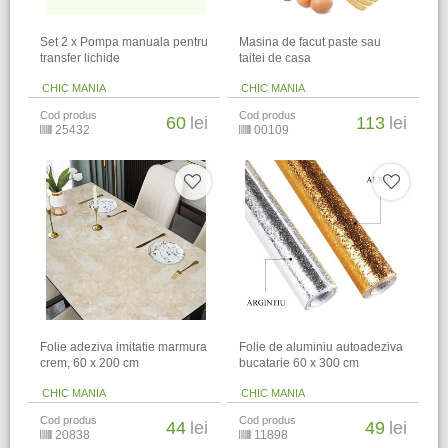
Set 2 x Pompa manuala pentru
Masina de facut paste sau
transfer lichide
taitei de casa
CHIC MANIA
CHIC MANIA
Cod produs
Cod produs
60
lei
113
lei
25432
00109
Folie adeziva imitatie marmura
Folie de aluminiu autoadeziva
crem, 60 x 200 cm
bucatarie 60 x 300 cm
CHIC MANIA
CHIC MANIA
Cod produs
Cod produs
44
lei
49
lei
20838
11898