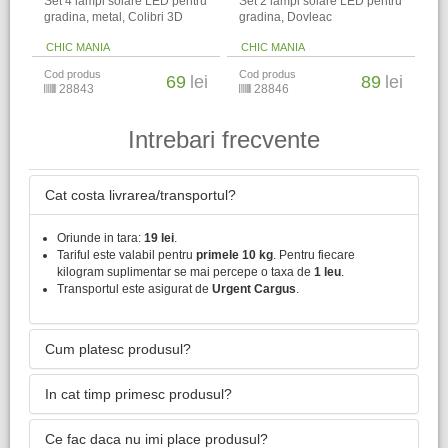
Set 4 lampi solare LED pentru
Set 2 lampi solare LED pentru
gradina, metal, Colibri 3D
gradina, Dovleac
CHIC MANIA
CHIC MANIA
Cod produs
Cod produs
69
lei
89
lei
28843
28846
Intrebari frecvente
Cat costa livrarea/transportul?
Oriunde in tara:
19 lei
.
Tariful este valabil pentru
primele 10 kg
. Pentru fiecare
kilogram suplimentar se mai percepe o taxa de
1 leu
.
Transportul este asigurat de
Urgent Cargus
.
Cum platesc produsul?
In cat timp primesc produsul?
Ce fac daca nu imi place produsul?