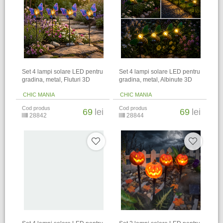
Set 4 lampi solare LED pentru
Set 4 lampi solare LED pentru
gradina, metal, Fluturi 3D
gradina, metal, Albinute 3D
CHIC MANIA
CHIC MANIA
Cod produs
Cod produs
69
lei
69
lei
28842
28844