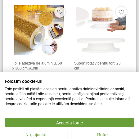
Folie adeziva de aluminiu, 60
Suport rotativ pentru tort, 28
x 300 cm, Auriu
cm
CHIC MANIA
CHIC MANIA
Folosim cookie-uri
Cod produs
Cod produs
49
lei
52
lei
Este posibil să plasăm acestea pentru analiza datelor vizitatorilor noștri,
14422
25491
pentru a îmbunătăți site-ul nostru, pentru a afișa conținut personalizat și
pentru a vă oferi o experiență excelentă pe site. Pentru mai multe informații
despre cookie-urile pe care le utilizăm deschidem setările.
Accepta toate
Nu, ajustați
Refuz