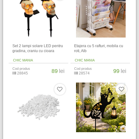
Set 2 lampi solare LED pentru
Etajera cu 5 rafturi, mobila cu
gradina, craniu cu cioara
roti, Alb
CHIC MANIA
CHIC MANIA
Cod produs
Cod produs
89
lei
99
lei
28845
28574