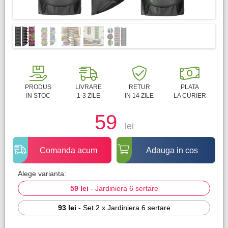
PRODUS
LIVRARE
RETUR
PLATA
IN STOC
1-3 ZILE
IN 14 ZILE
LA CURIER
59
lei
Comanda acum
Adauga in cos
Alege varianta:
59 lei
-
Jardiniera 6 sertare
93 lei
-
Set 2 x Jardiniera 6 sertare