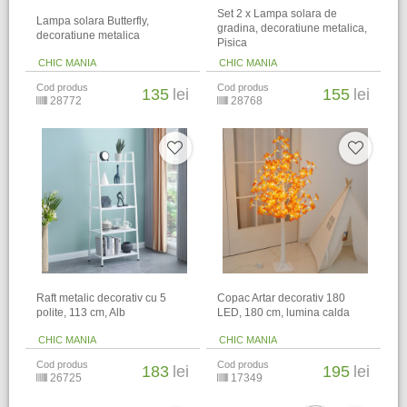
Set 2 x Lampa solara de
Lampa solara Butterfly,
gradina, decoratiune metalica,
decoratiune metalica
Pisica
CHIC MANIA
CHIC MANIA
Cod produs
Cod produs
135
lei
155
lei
28772
28768
Raft metalic decorativ cu 5
Copac Artar decorativ 180
polite, 113 cm, Alb
LED, 180 cm, lumina calda
CHIC MANIA
CHIC MANIA
Cod produs
Cod produs
183
lei
195
lei
26725
17349