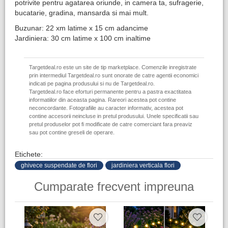
potrivite pentru agatarea oriunde, in camera ta, sufragerie,
bucatarie, gradina, mansarda si mai mult.
Buzunar: 22 xm latime x 15 cm adancime
Jardiniera: 30 cm latime x 100 cm inaltime
Targetdeal.ro este un site de tip marketplace. Comenzile inregistrate
prin intermediul Targetdeal.ro sunt onorate de catre agentii economici
indicati pe pagina produsului si nu de Targetdeal.ro.
Targetdeal.ro face eforturi permanente pentru a pastra exactitatea
informatiilor din aceasta pagina. Rareori acestea pot contine
neconcordante. Fotografiile au caracter informativ, acestea pot
contine accesorii neincluse in pretul produsului. Unele specificatii sau
pretul produselor pot fi modificate de catre comerciant fara preaviz
sau pot contine greseli de operare.
Etichete:
ghivece suspendate de flori
jardiniera verticala flori
Cumparate frecvent impreuna