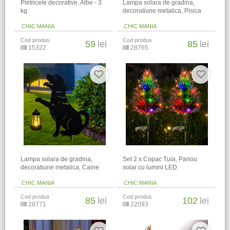
Pietricele decorative, Albe - 3
Lampa solara de gradina,
kg
decoratiune metalica, Pisica
CHIC MANIA
CHIC MANIA
Cod produs
Cod produs
59
lei
85
lei
15322
28765
Lampa solara de gradina,
Set 2 x Copac Tuia, Panou
decoratiune metalica, Caine
solar cu lumini LED
CHIC MANIA
CHIC MANIA
Cod produs
Cod produs
85
lei
102
lei
28771
22093