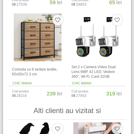
Cod produs
Cod produs
59
lei
65
lei
27539
28853
Set 2 x Camera Video Dual
Comoda cu 8 sertare textile,
Lens 6MP, 42 LED, Vedere
65x30x72.3 cm
360°, Wi-Fi, Card 32GB
CHIC MANIA
CHIC MANIA
Cod produs
Cod produs
239
lei
319
lei
28216
27953
Alti clienti au vizitat si