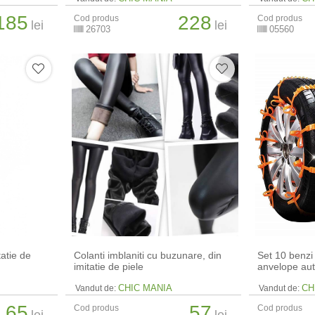
185
228
Cod produs
Cod produs
lei
lei
26703
05560
tatie de
Colanti imblaniti cu buzunare, din
Set 10 benzi
imitatie de piele
anvelope au
CHIC MANIA
CH
Vandut de:
Vandut de:
65
57
Cod produs
Cod produs