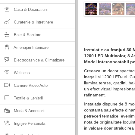
Casa & Decoratiuni
Curatenie & Intretinere
Baie & Sanitare
Amenajari Interioare
Instalatie cu franjuri 30
1200 LED Multicolor
, 8 
Electrocasnice & Climatizare
Model interconectabil pen
Creeaza un decor spectacul
Wellness
inegali si 1200 LED-uri. C
ilumina terase, gradini, ba
Camere Video Auto
un efect vizual impresionant
rafinament.
Textile & Lenjerii
Instalatia dispune de 8 mod
constanta sau efecte dinam
Moda & Accesorii
petreceri tematice, evenim
nota de originalitate locuin
Ingrijire Personala
in valoare doar stralucirea