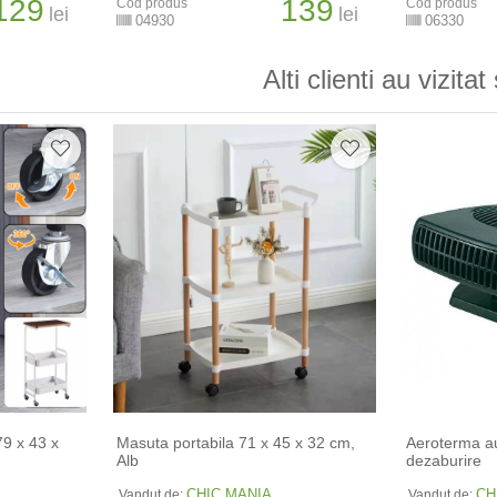
129
139
Cod produs
Cod produs
lei
lei
04930
06330
Alti clienti au vizitat 
79 x 43 x
Masuta portabila 71 x 45 x 32 cm,
Aeroterma au
Alb
dezaburire
CHIC MANIA
CH
Vandut de:
Vandut de: