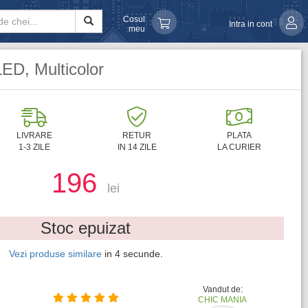
Cosul
Intra in cont
meu
LED, Multicolor
LIVRARE
RETUR
PLATA
1-3 ZILE
IN 14 ZILE
LA CURIER
196
lei
Stoc epuizat
Vezi produse similare
in
2
secunde.
Vandut de:
CHIC MANIA