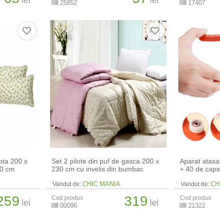
lei
lei
25852
17407
lota 200 x
Set 2 pilote din puf de gasca 200 x
Aparat atasa
70 cm
230 cm cu invelis din bumbac
+ 40 de cap
CHIC MANIA
CH
Vandut de:
Vandut de:
259
319
Cod produs
Cod produs
lei
lei
00096
21322