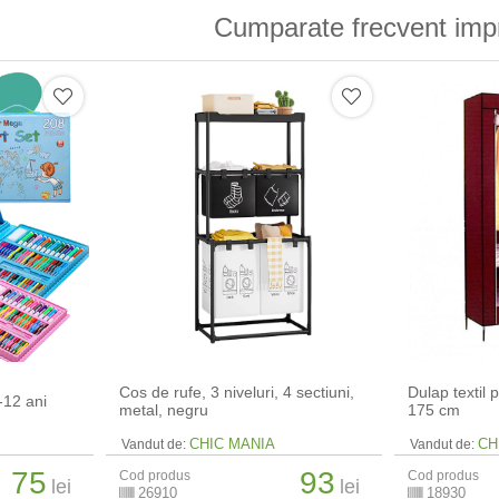
Cumparate frecvent imp
Cos de rufe, 3 niveluri, 4 sectiuni,
Dulap textil 
-12 ani
metal, negru
175 cm
CHIC MANIA
CH
Vandut de:
Vandut de:
75
93
Cod produs
Cod produs
lei
lei
26910
18930