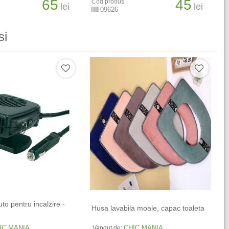
65
45
Cod produs
lei
lei
09626
si
to pentru incalzire -
Husa lavabila moale, capac toaleta
IC MANIA
CHIC MANIA
Vandut de: