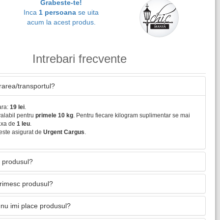
Grabeste-te!
Inca
1 persoana
se uita
acum la acest produs.
Intrebari frecvente
vrarea/transportul?
ara:
19 lei
.
valabil pentru
primele 10 kg
. Pentru fiecare kilogram suplimentar se mai
axa de
1 leu
.
este asigurat de
Urgent Cargus
.
 produsul?
primesc produsul?
nu imi place produsul?