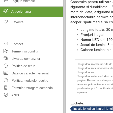
Ingrijire Animale
Construita pentru utilizare at
siguranta si durabilitate. 
Articole Iarna
mare de viata, asigurand i
interconectabila permite con
acoperi spatii mari si sa c
Favorite
Lungime totala: 30 m
Franjuri inegali
Numar LED-uri: 120
Contact
Jocuri de lumini: 8 
Culoare lumina: alb
Termeni si conditii
Livrarea comenzilor
Targetdeal.ro este un site de
Politica de retur
Targetdeal.ro sunt onorate de
Targetdeal.ro.
Date cu caracter personal
Targetdeal.ro face eforturi p
Politica modulelor cookie
pagina. Rareori acestea pot c
acestea pot contine accesorii 
Formular retragere comanda
produselor pot fi modificate 
operare.
ANPC
Etichete:
instalatie led cu franjuri lungi