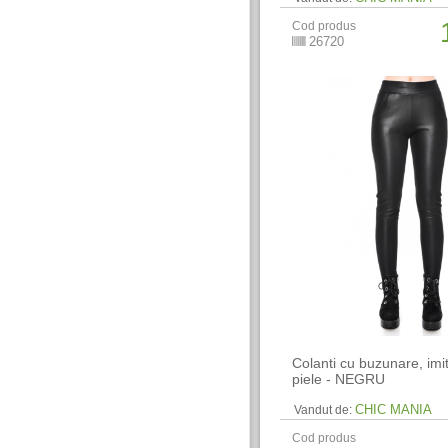
Cod produs
26720
Colanti cu buzunare, imi
piele - NEGRU
CHIC MANIA
Vandut de:
Cod produs