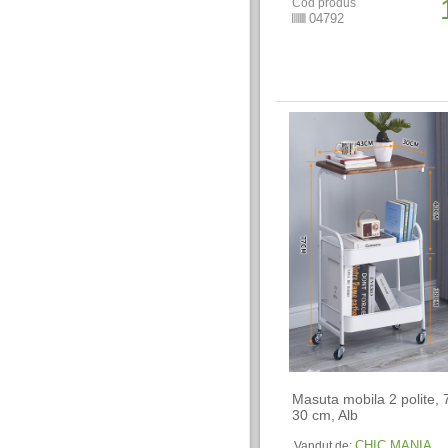
Cod produs
04792
Masuta mobila 2 polite, 
30 cm, Alb
CHIC MANIA
Vandut de: