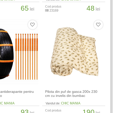
65
48
Cod produs
lei
lei
23169
 antiderapante pentru
Pilota din puf de gasca 200x 230
to
cm cu invelis din bumbac
IC MANIA
CHIC MANIA
Vandut de:
93
190
Cod produs