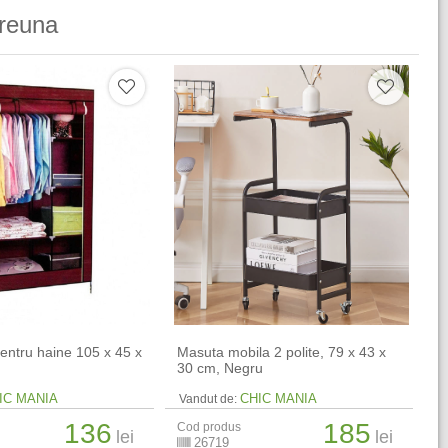
reuna
pentru haine 105 x 45 x
Masuta mobila 2 polite, 79 x 43 x
30 cm, Negru
IC MANIA
CHIC MANIA
Vandut de:
136
185
Cod produs
lei
lei
26719