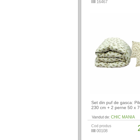
16467
Set din puf de gasca: Pi
230 cm + 2 perne 50 x 
CHIC MANIA
Vandut de:
Cod produs
00108