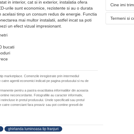
at in interior, cat si in exterior, instalatia ofera
Cine imi tri
LED-urile sunt economice, rezistente si au o durata
n acelasi timp un consum redus de energie. Functia
Termeni si c
ectarea mai multor instalatii, astfel incat sa poti
reezi un efect vizual impresionant.
etri
0 bucati
moduri
 rece
 tip marketplace. Comenzile inregistrate prin intermediul
 catre agentii economici indicati pe pagina produsului si nu de
ermanente pentru a pastra exactitatea informatiilor din aceasta
ontine neconcordante. Fotografiile au caracter informativ,
neincluse in pretul produsului. Unele specificatii sau pretul
de catre comerciant fara preaviz sau pot contine greseli de
ghirlanda luminoasa tip franjuri