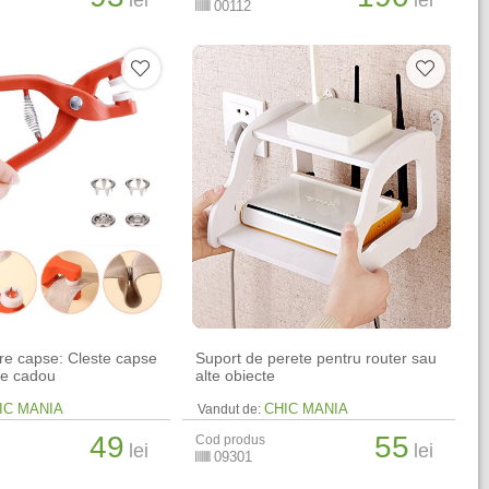
lei
lei
00112
re capse: Cleste capse
Suport de perete pentru router sau
se cadou
alte obiecte
IC MANIA
CHIC MANIA
Vandut de:
49
55
Cod produs
lei
lei
09301