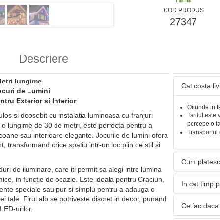
COD PRODUS
27347
Descriere
 Metri lungime
Cat costa li
Jocuri de Lumini
tru Exterior si Interior
Oriunde in t
os si deosebit cu instalatia luminoasa cu franjuri
Tariful este 
percepe o t
u o lungime de 30 de metri, este perfecta pentru a
Transportul 
lcoane sau interioare elegante. Jocurile de lumini ofera
, transformand orice spatiu intr-un loc plin de stil si
Cum platesc
uri de iluminare, care iti permit sa alegi intre lumina
ice, in functie de ocazie. Este ideala pentru Craciun,
In cat timp 
ente speciale sau pur si simplu pentru a adauga o
tei tale. Firul alb se potriveste discret in decor, punand
Ce fac daca 
 LED-urilor.