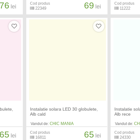
76
69
Cod produs
Cod produs
lei
lei
22349
11222
bulete,
Instalatie solara LED 30 globulete,
Instalatie so
Alb cald
Alb rece
CHIC MANIA
CH
Vandut de:
Vandut de:
65
65
Cod produs
Cod produs
lei
lei
16811
24330