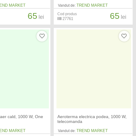
END MARKET
TREND MARKET
Vandut de:
65
65
Cod produs
lei
lei
27761
u aer cald, 1000 W, One
Aeroterma electrica podea, 1000 W,
telecomanda
END MARKET
TREND MARKET
Vandut de: