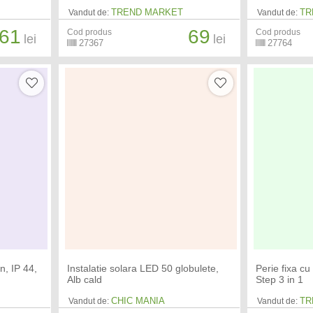
TREND MARKET
TR
Vandut de:
Vandut de:
61
69
Cod produs
Cod produs
lei
lei
27367
27764
n, IP 44,
Instalatie solara LED 50 globulete,
Perie fixa c
Alb cald
Step 3 in 1
CHIC MANIA
TR
Vandut de:
Vandut de: