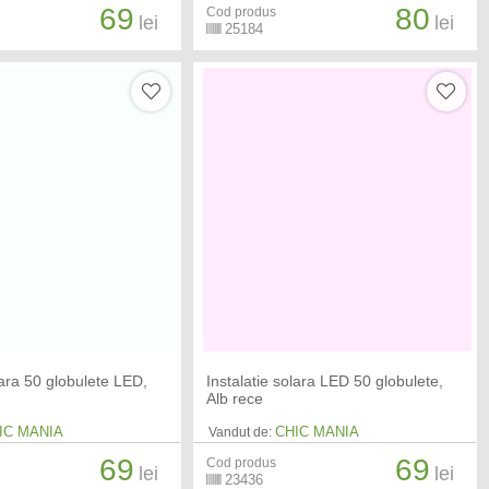
69
80
Cod produs
lei
lei
25184
lara 50 globulete LED,
Instalatie solara LED 50 globulete,
Alb rece
IC MANIA
CHIC MANIA
Vandut de:
69
69
Cod produs
lei
lei
23436