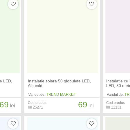
te LED,
Instalatie solara 50 globulete LED,
Instalatie cu
Alb cald
LED, 30 metri
TREND MARKET
TR
Vandut de:
Vandut de:
69
69
Cod produs
Cod produs
lei
lei
25271
22131