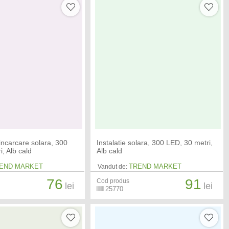
 incarcare solara, 300
Instalatie solara, 300 LED, 30 metri,
, Alb cald
Alb cald
END MARKET
TREND MARKET
Vandut de:
76
91
Cod produs
lei
lei
25770