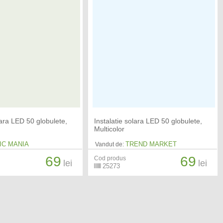
lara LED 50 globulete,
Instalatie solara LED 50 globulete,
Multicolor
IC MANIA
TREND MARKET
Vandut de:
69
69
Cod produs
lei
lei
25273