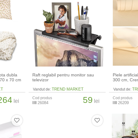
lota dubla
Raft reglabil pentru monitor sau
Piele artific
 70 x 70 cm
televizor
300 cm, Cr
ET
TREND MARKET
TR
Vandut de:
Vandut de:
264
59
Cod produs
Cod produs
lei
lei
26084
26209