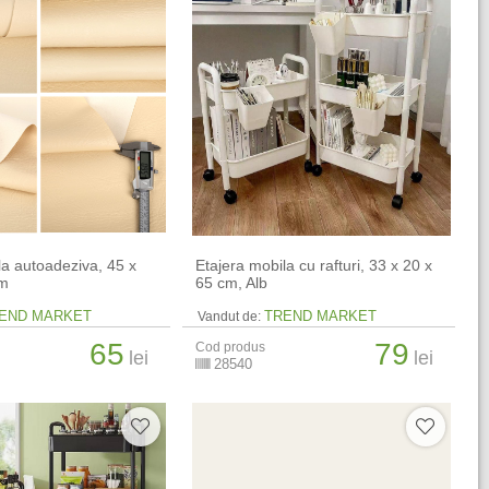
iala autoadeziva, 45 x
Etajera mobila cu rafturi, 33 x 20 x
em
65 cm, Alb
END MARKET
TREND MARKET
Vandut de:
65
79
Cod produs
lei
lei
28540