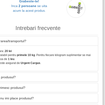
Grabeste-te!
Inca
2 persoane
se uita
acum la acest produs.
Intrebari frecvente
vrarea/transportul?
ara:
20 lei
valabil pentru
primele 10 kg
. Pentru fiecare kilogram suplimentar se mai
axa de
1 leu
.
este asigurat de
Urgent Cargus
.
 produsul?
primesc produsul?
nu imi place produsul?