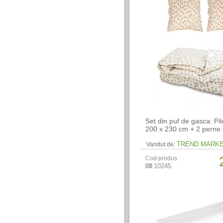
Set din puf de gasca: Pi
200 x 230 cm + 2 perne
TREND MARK
Vandut de:
Cod produs
10245