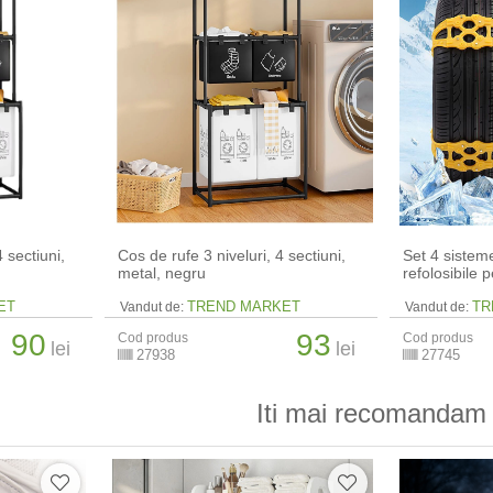
4 sectiuni,
Cos de rufe 3 niveluri, 4 sectiuni,
Set 4 sistem
metal, negru
refolosibile 
ET
TREND MARKET
TR
Vandut de:
Vandut de:
90
93
Cod produs
Cod produs
lei
lei
27938
27745
Iti mai recomandam 