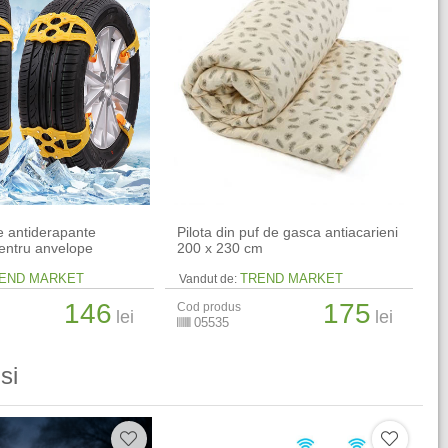
e antiderapante
Pilota din puf de gasca antiacarieni
pentru anvelope
200 x 230 cm
END MARKET
TREND MARKET
Vandut de:
146
175
Cod produs
lei
lei
05535
si