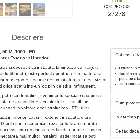
COD PRODUS
27278
Descriere
i, 50 M, 1000 LED
Cat costa li
tru Exterior si Interior
os si deosebit cu instalatia luminoasa cu franjuri,
Oriunde in t
 de 50 metri, este perfecta pentru a ilumina terase,
Tariful este 
percepe o t
ioare elegante. Jocurile de lumini ofera un efect vizual
Transportul 
rice spatiu intr-un loc plin de stil si rafinament.
, petreceri tematice, evenimente speciale sau pur si
a de originalitate locuintei tale. Firul alb se
Cum platesc
, punand in valoare doar stralucirea LED-urilor.
In cat timp 
at in interior, cat si in exterior, instalatia ofera
LED-urile sunt economice, rezistente si au o durata
n acelasi timp un consum redus de energie. Functia
Ce fac daca 
ectarea mai multor instalatii, astfel incat sa poti