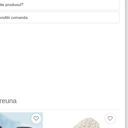
mite produsul?
onditii comanda
reuna