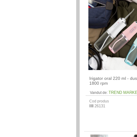
Irigator oral 220 ml - du
1800 rpm
TREND MARK
Vandut de:
Cod produs
26131