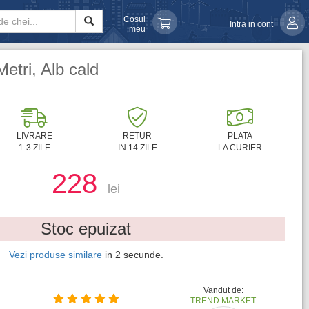
Cosul
Intra in cont
meu
Metri, Alb cald
LIVRARE
RETUR
PLATA
1-3 ZILE
IN 14 ZILE
LA CURIER
228
lei
Stoc epuizat
Vezi produse similare
in
1
secunde.
Vandut de:
TREND MARKET