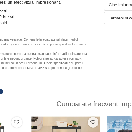
reezi un efect vizual impresionant.
Cine imi tri
etri
0 bucati
Termeni si c
cald
 tip marketplace. Comenzile inregistrate prin intermediul
 catre agentii economici indicati pe pagina produsului si nu de
ermanente pentru a pastra exactitatea informatiilor din aceasta
ontine neconcordante. Fotografiile au caracter informativ,
neincluse in pretul produsului. Unele specificatii sau pretul
de catre comerciant fara preaviz sau pot contine greseli de
Cumparate frecvent imp