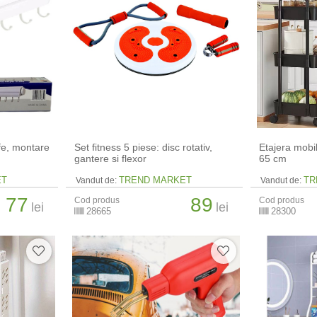
ufe, montare
Set fitness 5 piese: disc rotativ,
Etajera mobil
gantere si flexor
65 cm
ET
TREND MARKET
TR
Vandut de:
Vandut de:
77
89
Cod produs
Cod produs
lei
lei
28665
28300