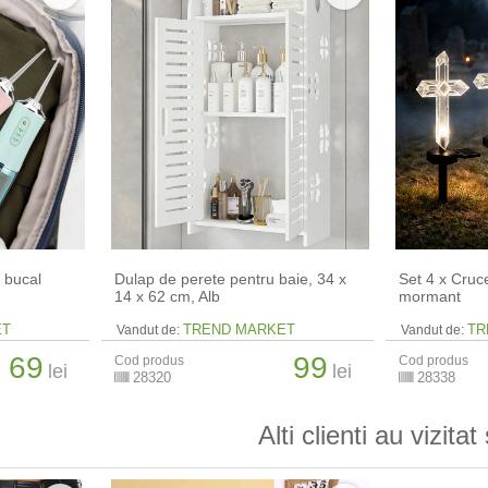
s bucal
Dulap de perete pentru baie, 34 x
Set 4 x Cruc
14 x 62 cm​, Alb
mormant
ET
TREND MARKET
TR
Vandut de:
Vandut de:
69
99
Cod produs
Cod produs
lei
lei
28320
28338
Alti clienti au vizitat 