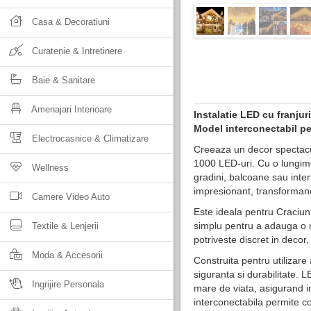
Casa & Decoratiuni
Curatenie & Intretinere
Baie & Sanitare
Amenajari Interioare
Instalatie LED cu franjur
Model interconectabil pen
Electrocasnice & Climatizare
Creeaza un decor spectacul
1000 LED-uri. Cu o lungime
Wellness
gradini, balcoane sau inter
impresionant, transformand o
Camere Video Auto
Este ideala pentru Craciun
simplu pentru a adauga o not
Textile & Lenjerii
potriveste discret in decor
Moda & Accesorii
Construita pentru utilizare at
siguranta si durabilitate. 
Ingrijire Personala
mare de viata, asigurand i
interconectabila permite con