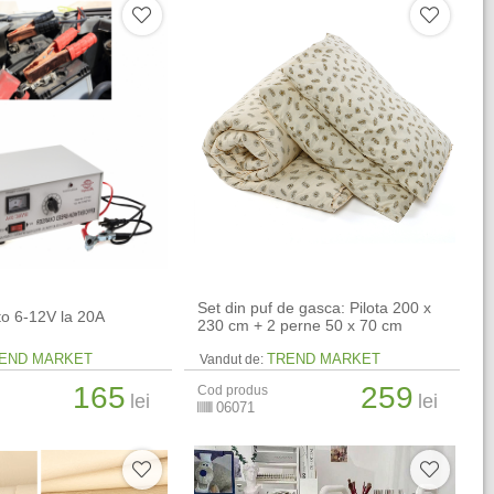
Set din puf de gasca: Pilota 200 x
o 6-12V la 20A
230 cm + 2 perne 50 x 70 cm
END MARKET
TREND MARKET
Vandut de:
165
259
Cod produs
lei
lei
06071