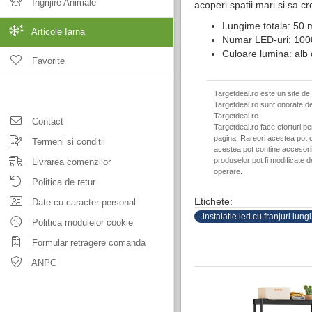
Ingrijire Animale
acoperi spatii mari si sa c
Lungime totala: 50 m
Articole Iarna
Numar LED-uri: 100
Culoare lumina: alb 
Favorite
Targetdeal.ro este un site de
Targetdeal.ro sunt onorate de
Targetdeal.ro.
Contact
Targetdeal.ro face eforturi p
pagina. Rareori acestea pot c
Termeni si conditii
acestea pot contine accesorii 
produselor pot fi modificate 
Livrarea comenzilor
operare.
Politica de retur
Etichete:
Date cu caracter personal
instalatie led cu franjuri lungi
Politica modulelor cookie
Formular retragere comanda
ANPC