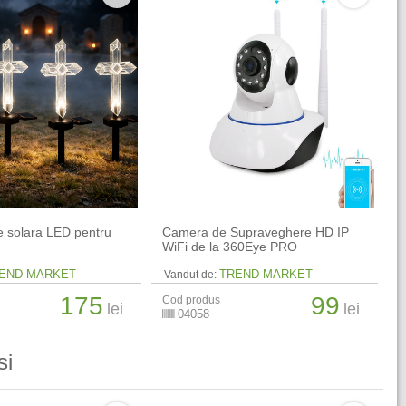
e solara LED pentru
Camera de Supraveghere HD IP
WiFi de la 360Eye PRO
END MARKET
TREND MARKET
Vandut de:
175
99
Cod produs
lei
lei
04058
si