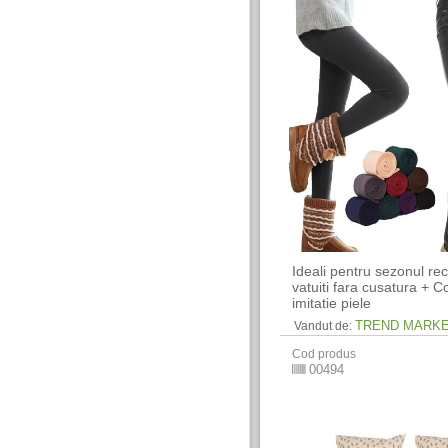
Ideali pentru sezonul rec
vatuiti fara cusatura + Co
imitatie piele
TREND MARK
Vandut de:
Cod produs
00494