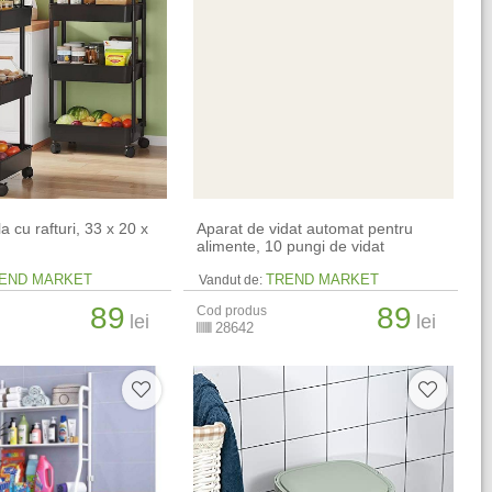
a cu rafturi, 33 x 20 x
Aparat de vidat automat pentru
alimente, 10 pungi de vidat
END MARKET
TREND MARKET
Vandut de:
89
89
Cod produs
lei
lei
28642