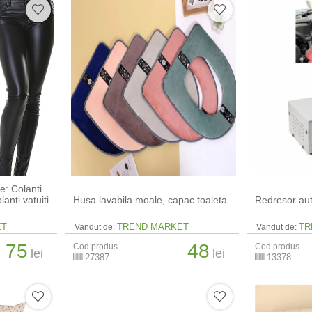
e: Colanti
lanti vatuiti
Husa lavabila moale, capac toaleta
Redresor aut
ET
TREND MARKET
TR
Vandut de:
Vandut de:
75
48
Cod produs
Cod produs
lei
lei
27387
13378