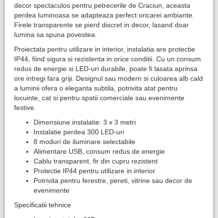
decor spectaculos pentru petrecerile de Craciun, aceasta
perdea luminoasa se adapteaza perfect oricarei ambiante.
Firele transparente se pierd discret in decor, lasand doar
lumina sa spuna povestea.
Proiectata pentru utilizare in interior, instalatia are protectie
IP44, fiind sigura si rezistenta in orice conditii. Cu un consum
redus de energie si LED-uri durabile, poate fi lasata aprinsa
ore intregi fara griji. Designul sau modern si culoarea alb cald
a luminii ofera o eleganta subtila, potrivita atat pentru
locuinte, cat si pentru spatii comerciale sau evenimente
festive.
Dimensiune instalatie: 3 x 3 metri
Instalatie perdea 300 LED-uri
8 moduri de iluminare selectabile
Alimentare USB, consum redus de energie
Cablu transparent, fir din cupru rezistent
Protectie IP44 pentru utilizare in interior
Potrivita pentru ferestre, pereti, vitrine sau decor de
evenimente
Specificatii tehnice