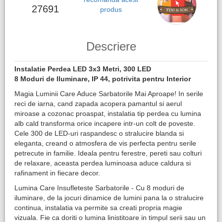
27691
produs
Descriere
Instalatie Perdea LED 3x3 Metri, 300 LED
8 Moduri de Iluminare, IP 44, potrivita pentru Interior
Magia Luminii Care Aduce Sarbatorile Mai Aproape! In serile
reci de iarna, cand zapada acopera pamantul si aerul
miroase a cozonac proaspat, instalatia tip perdea cu lumina
alb cald transforma orice incapere intr-un colt de poveste.
Cele 300 de LED-uri raspandesc o stralucire blanda si
eleganta, creand o atmosfera de vis perfecta pentru serile
petrecute in familie. Ideala pentru ferestre, pereti sau colturi
de relaxare, aceasta perdea luminoasa aduce caldura si
rafinament in fiecare decor.
Lumina Care Insufleteste Sarbatorile - Cu 8 moduri de
iluminare, de la jocuri dinamice de lumini pana la o stralucire
continua, instalatia va permite sa creati propria magie
vizuala. Fie ca doriti o lumina linistitoare in timpul serii sau un