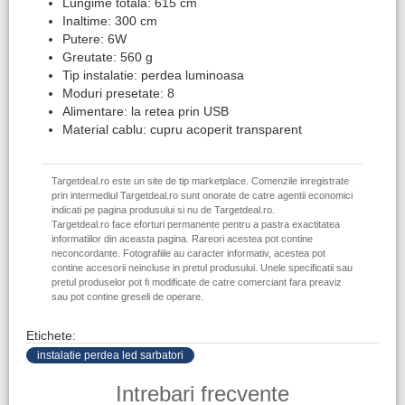
Lungime totala: 615 cm
Inaltime: 300 cm
Putere: 6W
Greutate: 560 g
Tip instalatie: perdea luminoasa
Moduri presetate: 8
Alimentare: la retea prin USB
Material cablu: cupru acoperit transparent
Targetdeal.ro este un site de tip marketplace. Comenzile inregistrate
prin intermediul Targetdeal.ro sunt onorate de catre agentii economici
indicati pe pagina produsului si nu de Targetdeal.ro.
Targetdeal.ro face eforturi permanente pentru a pastra exactitatea
informatiilor din aceasta pagina. Rareori acestea pot contine
neconcordante. Fotografiile au caracter informativ, acestea pot
contine accesorii neincluse in pretul produsului. Unele specificatii sau
pretul produselor pot fi modificate de catre comerciant fara preaviz
sau pot contine greseli de operare.
Etichete:
instalatie perdea led sarbatori
Intrebari frecvente