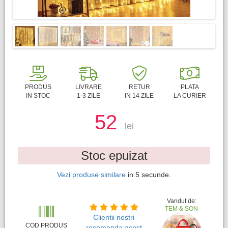
PRODUS
LIVRARE
RETUR
PLATA
IN STOC
1-3 ZILE
IN 14 ZILE
LA CURIER
52
lei
Stoc epuizat
Vezi produse similare
in
4
secunde.
Vandut de:
TEM & SON
Clientii nostri
COD PRODUS
recomanda acest