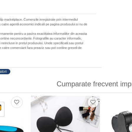
 tip marketplace. Comenzile inregistrate prin intermediul
 catre agentii economici indicati pe pagina produsului si nu de
ermanente pentru a pastra exactitatea informatiilor din aceasta
ontine neconcordante. Fotografiile au caracter informativ,
neincluse in pretul produsului. Unele specificatii sau pretul
de catre comerciant fara preaviz sau pot contine greseli de
atori
Cumparate frecvent imp