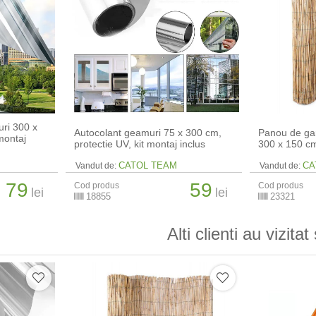
uri 300 x
Autocolant geamuri 75 x 300 cm,
Panou de gar
montaj
protectie UV, kit montaj inclus
300 x 150 c
CATOL TEAM
CA
Vandut de:
Vandut de:
79
59
Cod produs
Cod produs
lei
lei
18855
23321
Alti clienti au vizitat 