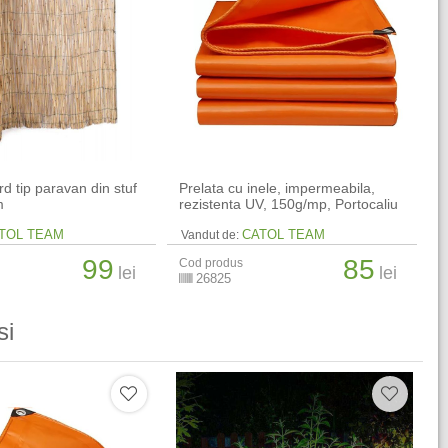
d tip paravan din stuf
Prelata cu inele, impermeabila,
m
rezistenta UV, 150g/mp, Portocaliu
TOL TEAM
CATOL TEAM
Vandut de:
99
85
Cod produs
lei
lei
26825
si