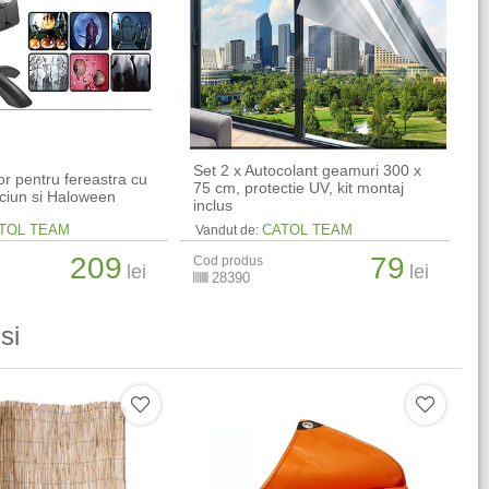
Set 2 x Autocolant geamuri 300 x
or pentru fereastra cu
75 cm, protectie UV, kit montaj
aciun si Haloween
inclus
TOL TEAM
CATOL TEAM
Vandut de:
209
79
Cod produs
lei
lei
28390
si