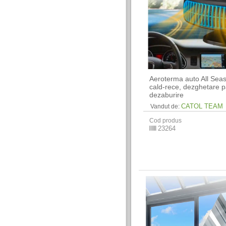
Aeroterma auto All Sea
cald-rece, dezghetare pa
dezaburire
CATOL TEAM
Vandut de:
Cod produs
23264