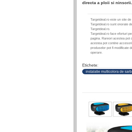
directa a ploii si ninsorii.
Targetdeal.ro este un site de
Targetdeal.ro sunt onorate de
Targetdeal.ro.
Targetdeal.ro face eforturi p
pagina. Rareori acestea pot c
acestea pot contine accesorii 
produselor pot fi modificate 
operare.
Etichete:
instalatie multicolora de sarb