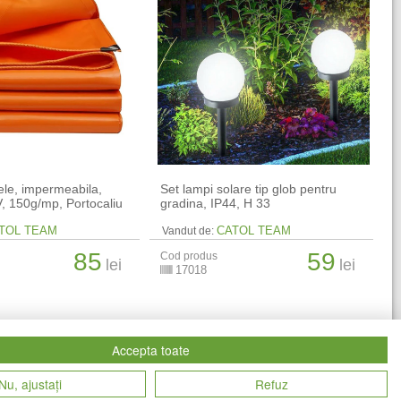
nele, impermeabila,
Set lampi solare tip glob pentru
V, 150g/mp, Portocaliu
gradina, IP44, H 33
TOL TEAM
CATOL TEAM
Vandut de:
85
59
Cod produs
lei
lei
17018
Accepta toate
Nu, ajustați
Refuz