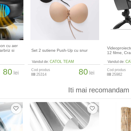
son cu aer
Videoproiect
rbriz si
Set 2 sutiene Push-Up cu snur
12 filme, Cr
CATOL TEAM
CA
Vandut de:
Vandut de:
80
80
Cod produs
Cod produs
lei
lei
25314
25982
Iti mai recomandam 