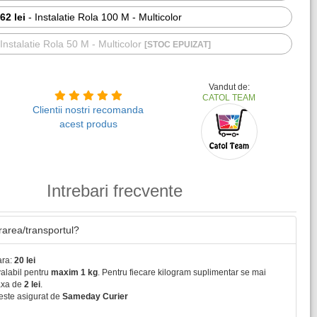
62 lei
-
Instalatie Rola 100 M - Multicolor
-
Instalatie Rola 50 M - Multicolor
[STOC EPUIZAT]
Vandut de:
CATOL TEAM
Clientii nostri recomanda
acest produs
Intrebari frecvente
vrarea/transportul?
ara:
20 lei
valabil pentru
maxim 1 kg
. Pentru fiecare kilogram suplimentar se mai
axa de
2 lei
.
este asigurat de
Sameday Curier