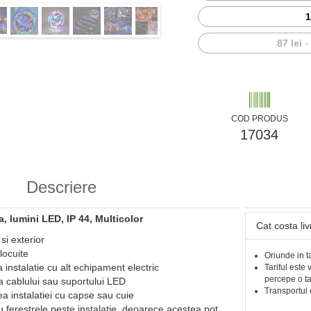
1
87 lei
COD PRODUS
17034
Descriere
a, lumini LED, IP 44, Multicolor
Cat costa li
 si exterior
locuite
Oriunde in t
 instalatie cu alt echipament electric
Tariful este 
percepe o t
ia cablului sau suportului LED
Transportul 
ea instalatiei cu capse sau cuie
au ferestrele peste instalatie, deoarece acestea pot