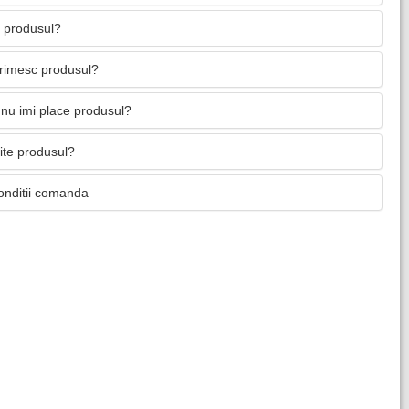
 produsul?
primesc produsul?
nu imi place produsul?
mite produsul?
onditii comanda