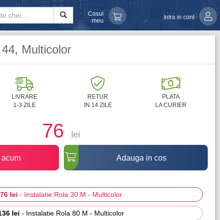
Cosul
Intra in cont
meu
 44, Multicolor
LIVRARE
RETUR
PLATA
1-3 ZILE
IN 14 ZILE
LA CURIER
76
lei
 acum
Adauga in cos
76 lei
-
Instalatie Rola 30 M - Multicolor
136 lei
-
Instalatie Rola 80 M - Multicolor