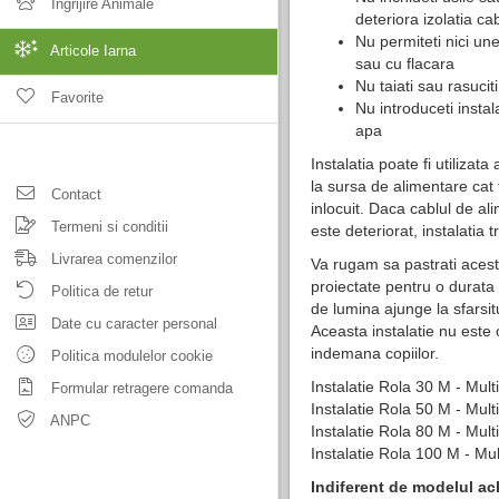
Ingrijire Animale
deteriora izolatia cab
Nu permiteti nici une
Articole Iarna
sau cu flacara
Nu taiati sau rasucit
Favorite
Nu introduceti instal
apa
Instalatia poate fi utilizata 
la sursa de alimentare cat 
Contact
inlocuit. Daca cablul de ali
Termeni si conditii
este deteriorat, instalatia 
Livrarea comenzilor
Va rugam sa pastrati aceste
proiectate pentru o durata 
Politica de retur
de lumina ajunge la sfarsitu
Date cu caracter personal
Aceasta instalatie nu este o
indemana copiilor.
Politica modulelor cookie
Instalatie Rola 30 M - Multi
Formular retragere comanda
Instalatie Rola 50 M - Multi
ANPC
Instalatie Rola 80 M - Multi
Instalatie Rola 100 M - Mul
Indiferent de modelul ach