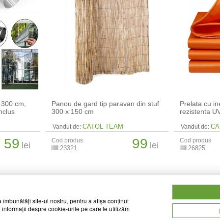
 300 cm,
Panou de gard tip paravan din stuf
Prelata cu i
inclus
300 x 150 cm
rezistenta U
CATOL TEAM
CA
Vandut de:
Vandut de:
59
99
Cod produs
Cod produs
lei
lei
23321
26825
 îmbunătăți site-ul nostru, pentru a afișa conținut
 informații despre cookie-urile pe care le utilizăm