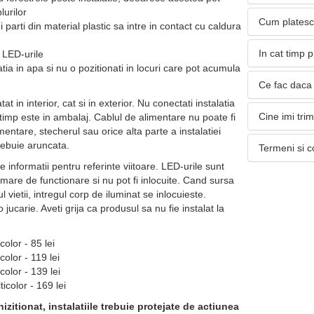
lurilor
Cum platesc
i parti din material plastic sa intre in contact cu caldura
In cat timp 
i LED-urile
atia in apa si nu o pozitionati in locuri care pot acumula
Ce fac daca 
atat in interior, cat si in exterior. Nu conectati instalatia
Cine imi tri
timp este in ambalaj. Cablul de alimentare nu poate fi
mentare, stecherul sau orice alta parte a instalatiei
trebuie aruncata.
Termeni si c
 informatii pentru referinte viitoare. LED-urile sunt
mare de functionare si nu pot fi inlocuite. Cand sursa
l vietii, intregul corp de iluminat se inlocuieste.
 jucarie. Aveti grija ca produsul sa nu fie instalat la
color - 85 lei
color - 119 lei
color - 139 lei
ticolor - 169 lei
izitionat, instalatiile trebuie protejate de actiunea