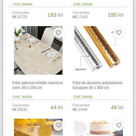
CHIC MANIA
CHIC MANIA
Cod produs
Cod produs
183
lei
195
lei
26725
17349
Folie adeziva imitatie marmura
Folie de aluminiu autoadeziva
crem, 60 x 200 cm
bucatarie 60 x 300 cm
CHIC MANIA
CHIC MANIA
Cod produs
Cod produs
44
lei
49
lei
20838
11898