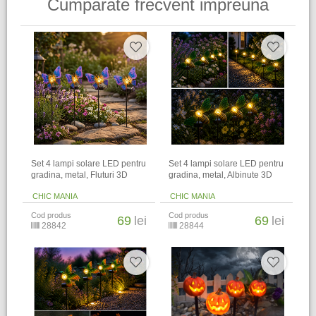
Cumparate frecvent impreuna
Set 4 lampi solare LED pentru
Set 4 lampi solare LED pentru
gradina, metal, Fluturi 3D
gradina, metal, Albinute 3D
CHIC MANIA
CHIC MANIA
Cod produs
Cod produs
69
lei
69
lei
28842
28844