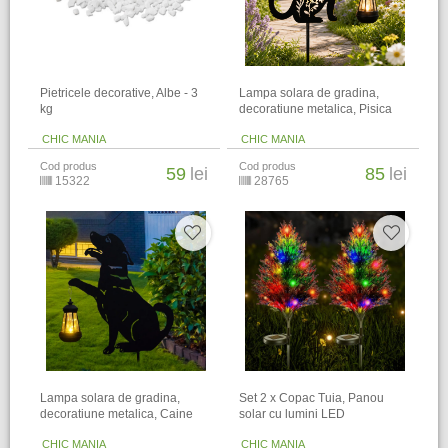
Pietricele decorative, Albe - 3
Lampa solara de gradina,
kg
decoratiune metalica, Pisica
CHIC MANIA
CHIC MANIA
Cod produs
Cod produs
59
lei
85
lei
15322
28765
Lampa solara de gradina,
Set 2 x Copac Tuia, Panou
decoratiune metalica, Caine
solar cu lumini LED
CHIC MANIA
CHIC MANIA