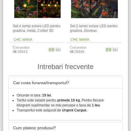
Set 4 lampi solare LED pentru
Set 2 lampi solare LED pentru
gradina, metal, Colibri 3D
gradina, Dovleac
CHIC MANIA
CHIC MANIA
Cod produs
Cod produs
69
lei
89
lei
28843
28846
Intrebari frecvente
Cat costa livrarea/transportul?
Oriunde in tara:
19 lei
.
Tariful este valabil pentru
primele 10 kg
. Pentru fiecare
kilogram suplimentar se mai percepe o taxa de
1 leu
.
Transportul este asigurat de
Urgent Cargus
.
Cum platesc produsul?