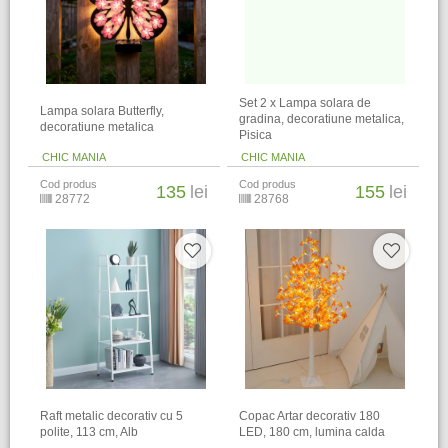
Set 2 x Lampa solara de
Lampa solara Butterfly,
gradina, decoratiune metalica,
decoratiune metalica
Pisica
CHIC MANIA
CHIC MANIA
Cod produs
Cod produs
135
lei
155
lei
28772
28768
Raft metalic decorativ cu 5
Copac Artar decorativ 180
polite, 113 cm, Alb
LED, 180 cm, lumina calda