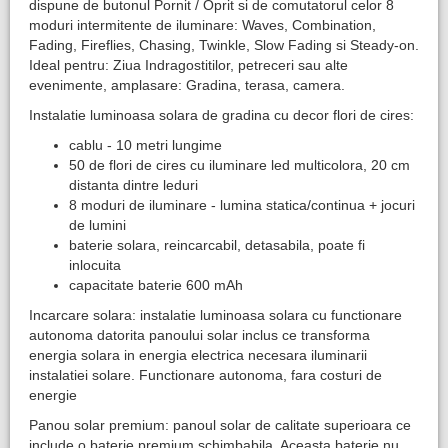
dispune de butonul Pornit / Oprit si de comutatorul celor 8
moduri intermitente de iluminare: Waves, Combination,
Fading, Fireflies, Chasing, Twinkle, Slow Fading si Steady-on.
Ideal pentru: Ziua Indragostitilor, petreceri sau alte
evenimente, amplasare: Gradina, terasa, camera.
Instalatie luminoasa solara de gradina cu decor flori de cires:
cablu - 10 metri lungime
50 de flori de cires cu iluminare led multicolora, 20 cm
distanta dintre leduri
8 moduri de iluminare - lumina statica/continua + jocuri
de lumini
baterie solara, reincarcabil, detasabila, poate fi
inlocuita
capacitate baterie 600 mAh
Incarcare solara: instalatie luminoasa solara cu functionare
autonoma datorita panoului solar inclus ce transforma
energia solara in energia electrica necesara iluminarii
instalatiei solare. Functionare autonoma, fara costuri de
energie
Panou solar premium: panoul solar de calitate superioara ce
include o baterie premium schimbabila. Aceasta baterie nu