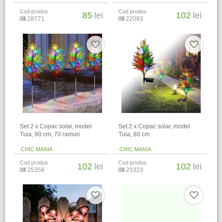
Cod produs
Cod produs
85
lei
102
lei
28771
22093
Set 2 x Copac solar, model
Set 2 x Copac solar, model
Tuia, 80 cm, 70 ramuri
Tuia, 80 cm
CHIC MANIA
CHIC MANIA
Cod produs
Cod produs
102
lei
102
lei
25358
23323