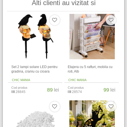
Alti clienti au vizitat si
Set 2 lampi solare LED pentru
Etajera cu 5 rafturi, mobila cu
gradina, craniu cu cioara
roti, Alb
CHIC MANIA
CHIC MANIA
Cod produs
Cod produs
89
lei
99
lei
28845
28574