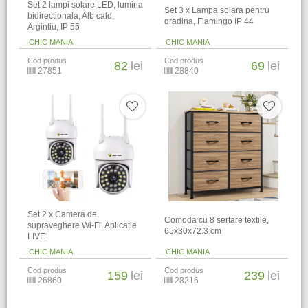
Set 2 lampi solare LED, lumina
Set 3 x Lampa solara pentru
bidirectionala, Alb cald,
gradina, Flamingo IP 44
Argintiu, IP 55
CHIC MANIA
CHIC MANIA
Cod produs
Cod produs
82
lei
69
lei
27851
28840
Set 2 x Camera de
Comoda cu 8 sertare textile,
supraveghere Wi-Fi, Aplicatie
65x30x72.3 cm
LIVE
CHIC MANIA
CHIC MANIA
Cod produs
Cod produs
159
lei
239
lei
26860
28216