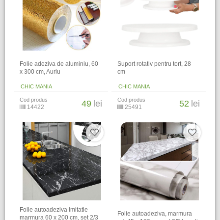
Folie adeziva de aluminiu, 60
Suport rotativ pentru tort, 28
x 300 cm, Auriu
cm
CHIC MANIA
CHIC MANIA
Cod produs
Cod produs
49
lei
52
lei
14422
25491
Folie autoadeziva imitatie
Folie autoadeziva, marmura
marmura 60 x 200 cm, set 2/3