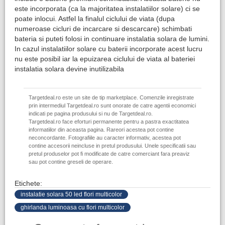
este incorporata (ca la majoritatea instalatiilor solare) ci se
poate inlocui. Astfel la finalul ciclului de viata (dupa
numeroase cicluri de incarcare si descarcare) schimbati
bateria si puteti folosi in continuare instalatia solara de lumini.
In cazul instalatiilor solare cu baterii incorporate acest lucru
nu este posibil iar la epuizarea ciclului de viata al bateriei
instalatia solara devine inutilizabila
Targetdeal.ro este un site de tip marketplace. Comenzile inregistrate
prin intermediul Targetdeal.ro sunt onorate de catre agentii economici
indicati pe pagina produsului si nu de Targetdeal.ro.
Targetdeal.ro face eforturi permanente pentru a pastra exactitatea
informatiilor din aceasta pagina. Rareori acestea pot contine
neconcordante. Fotografiile au caracter informativ, acestea pot
contine accesorii neincluse in pretul produsului. Unele specificatii sau
pretul produselor pot fi modificate de catre comerciant fara preaviz
sau pot contine greseli de operare.
Etichete:
instalatie solara 50 led flori multicolor
ghirlanda luminoasa cu flori multicolor