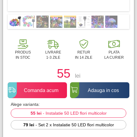
PRODUS
LIVRARE
RETUR
PLATA
IN STOC
1-3 ZILE
IN 14 ZILE
LA CURIER
55
lei
Comanda acum
Adauga in cos
Alege varianta:
55 lei
-
Instalatie 50 LED flori multicolor
79 lei
-
Set 2 x Instalatie 50 LED flori multicolor