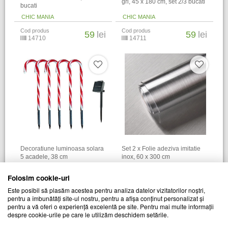
gri, 45 x 180 cm, set 2/3 bucati
bucati
CHIC MANIA
CHIC MANIA
Cod produs
Cod produs
59
lei
59
lei
14710
14711
Decoratiune luminoasa solara
Set 2 x Folie adeziva imitatie
5 acadele, 38 cm
inox, 60 x 300 cm
CHIC MANIA
CHIC MANIA
Folosim cookie-uri
Cod produs
Cod produs
61
lei
69
lei
Este posibil să plasăm acestea pentru analiza datelor vizitatorilor noștri,
19554
21739
pentru a îmbunătăți site-ul nostru, pentru a afișa conținut personalizat și
pentru a vă oferi o experiență excelentă pe site. Pentru mai multe informații
despre cookie-urile pe care le utilizăm deschidem setările.