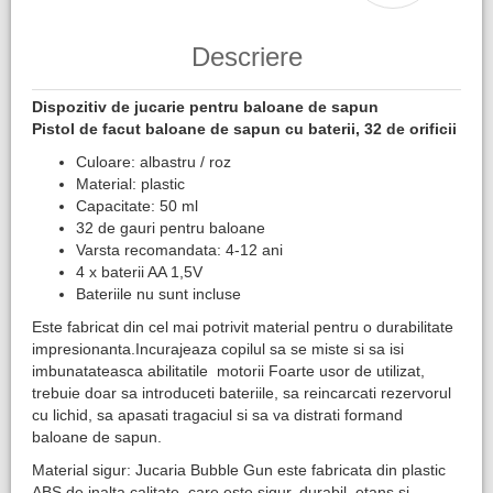
Descriere
Dispozitiv de jucarie pentru baloane de sapun
Pistol de facut baloane de sapun cu baterii, 32 de orificii
Culoare: albastru / roz
Material: plastic
Capacitate: 50 ml
32 de gauri pentru baloane
Varsta recomandata: 4-12 ani
4 x baterii AA 1,5V
Bateriile nu sunt incluse
Este fabricat din cel mai potrivit material pentru o durabilitate
impresionanta.Incurajeaza copilul sa se miste si sa isi
imbunatateasca abilitatile motorii Foarte usor de utilizat,
trebuie doar sa introduceti bateriile, sa reincarcati rezervorul
cu lichid, sa apasati tragaciul si sa va distrati formand
baloane de sapun.
Material sigur: Jucaria Bubble Gun este fabricata din plastic
ABS de inalta calitate, care este sigur, durabil, etans si