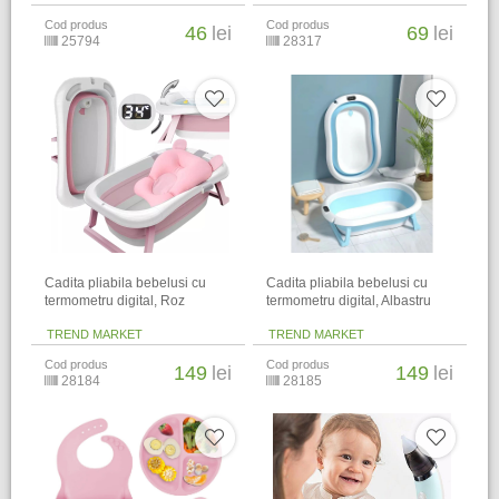
Cod produs
Cod produs
46
lei
69
lei
25794
28317
Cadita pliabila bebelusi cu
Cadita pliabila bebelusi cu
termometru digital, Roz
termometru digital, Albastru
TREND MARKET
TREND MARKET
Cod produs
Cod produs
149
lei
149
lei
28184
28185