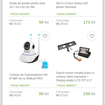
Dulap de perete pentru baie,
Set 4 x Cruce solara LED
34 x 14 x 62 cm​, Alb
pentru mormant
TREND MARKET
TREND MARKET
Cod produs
Cod produs
99
lei
175
lei
28320
28338
Suport numar inmatriculare cu
Camera de Supraveghere HD
camera video marsarier +
IP WiFi de la 360Eye PRO
Display pliabil LCD TFT 4.3"
TREND MARKET
TREND MARKET
Cod produs
Cod produs
99
lei
199
lei
04058
07509