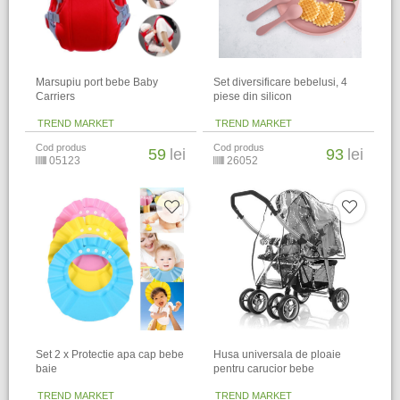
Marsupiu port bebe Baby
Set diversificare bebelusi, 4
Carriers
piese din silicon
TREND MARKET
TREND MARKET
Cod produs
Cod produs
59
lei
93
lei
05123
26052
Set 2 x Protectie apa cap bebe
Husa universala de ploaie
baie
pentru carucior bebe
TREND MARKET
TREND MARKET