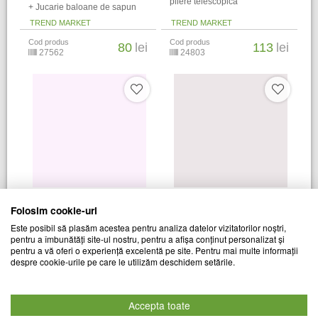
pliere telescopica
+ Jucarie baloane de sapun
TREND MARKET
TREND MARKET
Cod produs
Cod produs
80
lei
113
lei
27562
24803
Set pistol pentru lipit, 4 tipuri
Folosim cookie-uri
Set 2 x Joc clasic Tetris
de cleme, polipropilena, 50 W
Este posibil să plasăm acestea pentru analiza datelor vizitatorilor noștri,
pentru a îmbunătăți site-ul nostru, pentru a afișa conținut personalizat și
TREND MARKET
TREND MARKET
pentru a vă oferi o experiență excelentă pe site. Pentru mai multe informații
Cod produs
Cod produs
despre cookie-urile pe care le utilizăm deschidem setările.
79
lei
109
lei
19506
28518
Accepta toate