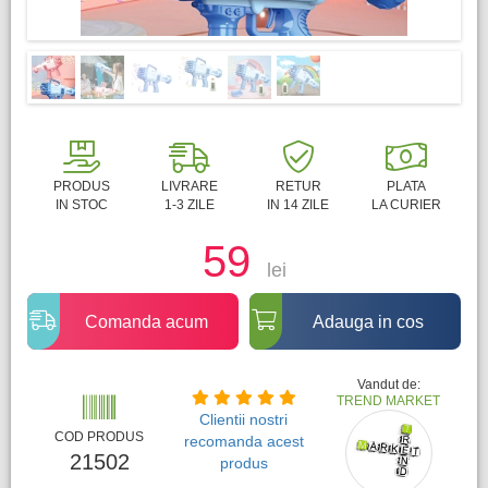
PRODUS
LIVRARE
RETUR
PLATA
IN STOC
1-3 ZILE
IN 14 ZILE
LA CURIER
59
lei
Comanda acum
Adauga in cos
Vandut de:
TREND MARKET
Clientii nostri
COD PRODUS
recomanda acest
21502
produs