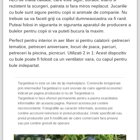
rezistent la scurgeri, patrata si fara miros neplacut. Jucariile
cu bule sunt sigure pentru copii si animale de companie. Nu
trebuie sa va faceti griji ca copilul dumneavoastra va fi ranit.
Puteai folosi in siguranta in siguranta aparatul de producere a
bulelor pentru copii si va puteti bucura la maxim.
Perfect pentru interior in aer liber si pentru calatorii -petreceri
tematice, petreceri aniversare, locuri de joaca, parcuri,
petreceri la piscina, picnicuri. Utilizati 2 in 1: Acest dispozitiv
cu bule poate fi folosit ca un ventilator vara, cu capul pentru
bule indepartat.
Targetdeal.ro este un site de tip marketplace. Comenzile inregistrate
prin intermediul Targetdeal.ro sunt onorate de catre agentii economici
indicati pe pagina produsului si nu de Targetdeal.ro.
Targetdeal.ro face eforturi permanente pentru a pastra exactitatea
informatiilor din aceasta pagina. Rareori acestea pot contine
neconcordante. Fotografiile au caracter informativ, acestea pot
contine accesorii neincluse in pretul produsului. Unele specificatii sau
pretul produselor pot fi modificate de catre comerciant fara preaviz
sau pot contine greseli de operare.