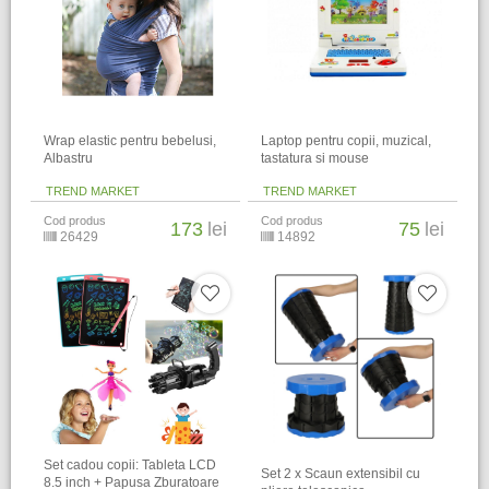
Wrap elastic pentru bebelusi,
Laptop pentru copii, muzical,
Albastru
tastatura si mouse
TREND MARKET
TREND MARKET
Cod produs
Cod produs
173
lei
75
lei
26429
14892
Set cadou copii: Tableta LCD
Set 2 x Scaun extensibil cu
8.5 inch + Papusa Zburatoare