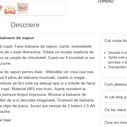
09680
Descriere
 baloane de sapun
Cat costa li
ti copiii. Face baloane de sapun, canta, inveseleste
cure de o baie distractiva. Odata ce incepe explozia de
Oriunde in t
ui se umple de chicototeli. Copiii vor fi incantati si vor
Tariful este 
percepe o t
ucurie.
Transportul 
e de sapun pentru baie - Melodiile vor crea cea mai
a fi plina de baloane muzicale, rasete si magie...
rebuie sa faci este sa adaugi apa si o solutie de facut
Cum platesc
opii. Material ABS non-toxic, foarte rezistent la
e a petrece timpul impreuna. Muzica si baloane de
In cat timp 
iilor de a-si dezvolta imaginatia. Gramezi de baloane,
e clipe de joaca. Jucari are nevoie de 2 baterii 1,5 AA
Ce fac daca 
 pache
de baie
Cine imi tri