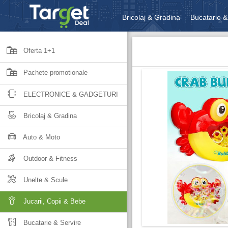
Bricolaj & Gradina
Bucatarie &
Unelte & Scule
Jucarii, Copii 
Oferta 1+1
Pachete promotionale
ELECTRONICE & GADGETURI
Bricolaj & Gradina
Auto & Moto
Outdoor & Fitness
Unelte & Scule
Jucarii, Copii & Bebe
Bucatarie & Servire