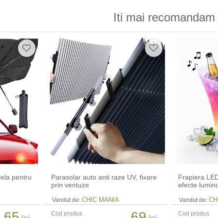
Iti mai recomandam 
rela pentru
Parasolar auto anti raze UV, fixare
Frapiera LED
prin ventuze
efecte lumi
CHIC MANIA
CH
Vandut de:
Vandut de:
65
69
Cod produs
Cod produs