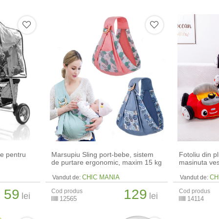
ie pentru
Marsupiu Sling port-bebe, sistem
Fotoliu din p
de purtare ergonomic, maxim 15 kg
masinuta ves
CHIC MANIA
CH
Vandut de:
Vandut de:
59
129
Cod produs
Cod produs
lei
lei
12565
14114