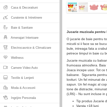
Casa & Decoratiuni
Curatenie & Intretinere
Baie & Sanitare
Jucarie muzicala pentru
Amenajari Interioare
O jucarie de baie pentru to
micutii si ii face sa se bu
Electrocasnice & Climatizare
bule, intreaga fata a crabul
petrece timpul in baie cu b
Wellness
Jucarie muzicala cu baloan
frumoasa atmosfera. Baia v
Camere Video Auto
Joaca incepe usor. Tot ce t
baloane. Siguranta pentru c
Textile & Lenjerii
lovituri. Un fel minunat d
sapun. Un fel magic al cop
Moda & Accesorii
tone de distractie, minunat
(LR6) - Nu sunt incluse in
Ingrijire Personala
Tip produs Jucarie 
Varsta +18 luni