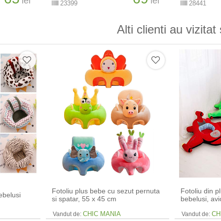
lei
lei
23399
28441
Alti clienti au vizitat 
Fotoliu plus bebe cu sezut pernuta
Fotoliu din p
ebelusi
si spatar, 55 x 45 cm
bebelusi, av
CHIC MANIA
CH
Vandut de:
Vandut de: