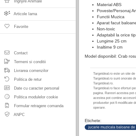
Ingrijire Animale
Material ABS
Poveste/Personaj An
Articole Iarna
Functii Muzica
Aparat facut baloa
Favorite
Non-toxic
Adaptabil la orice ti
Lungime 25 cm
Inaltime 9 cm
Contact
Model disponibil: Crab ros
Termeni si conditii
Livrarea comenzilor
Targetdeal.ro este un site de
Targetdeal.ro sunt onorate de
Politica de retur
Targetdeal.ro.
Date cu caracter personal
Targetdeal.ro face eforturi p
pagina. Rareori acestea pot c
Politica modulelor cookie
acestea pot contine accesorii 
produselor pot fi modificate 
Formular retragere comanda
operare.
ANPC
Etichete:
jucarie muzicala baloane de