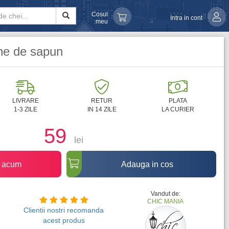
Cosul
Intra in cont
meu
ane de sapun
LIVRARE
RETUR
PLATA
1-3 ZILE
IN 14 ZILE
LA CURIER
59
lei
 acum
Adauga in cos
Vandut de:
CHIC MANIA
Clientii nostri recomanda
acest produs