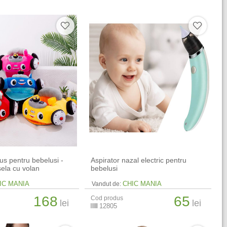
lus pentru bebelusi -
Aspirator nazal electric pentru
ela cu volan
bebelusi
IC MANIA
CHIC MANIA
Vandut de:
168
65
Cod produs
lei
lei
12805