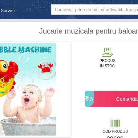
 Servire
& Bebe
Jucarie muzicala pentru balo
PRODUS
IN STOC
Comanda
COD PRODUS