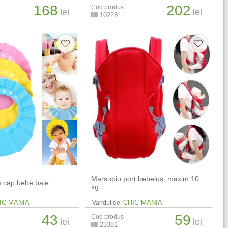
168
202
Cod produs
lei
lei
10228
Marsupiu port bebelus, maxim 10
a cap bebe baie
kg
IC MANIA
CHIC MANIA
Vandut de:
43
59
Cod produs
lei
lei
23381