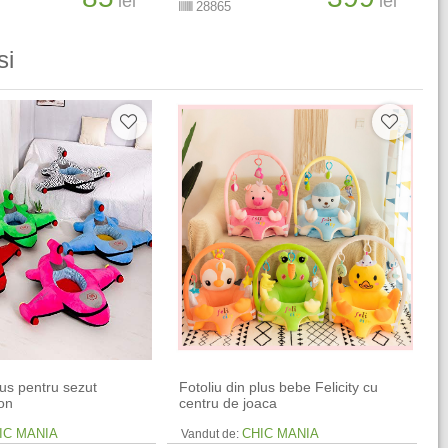
lei
lei
28865
si
lus pentru sezut
Fotoliu din plus bebe Felicity cu
ion
centru de joaca
IC MANIA
CHIC MANIA
Vandut de: