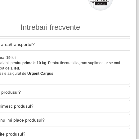
Intrebari frecvente
vrarea/transportul?
ara:
19 lei
.
valabil pentru
primele 10 kg
. Pentru fiecare kilogram suplimentar se mai
axa de
1 leu
.
este asigurat de
Urgent Cargus
.
 produsul?
primesc produsul?
nu imi place produsul?
mite produsul?