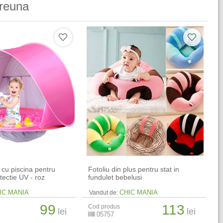
reuna
 cu piscina pentru
Fotoliu din plus pentru stat in
tectie UV - roz
fundulet bebelusi
IC MANIA
CHIC MANIA
Vandut de:
99
113
Cod produs
lei
lei
05757