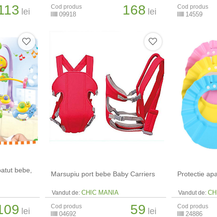
113
168
Cod produs
Cod produs
lei
lei
09918
14559
patut bebe,
Marsupiu port bebe Baby Carriers
Protectie ap
CHIC MANIA
CH
Vandut de:
Vandut de:
109
59
Cod produs
Cod produs
lei
lei
04692
24886