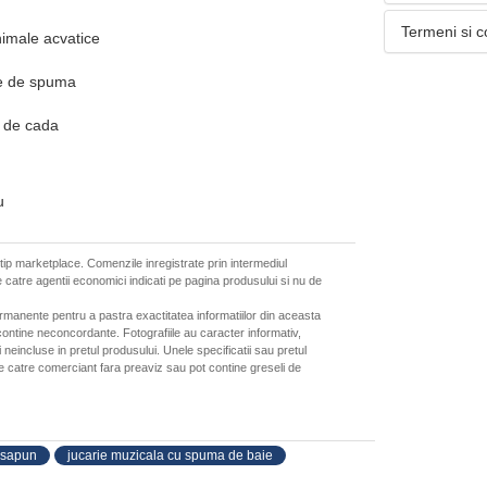
Termeni si c
imale acvatice
ne de spuma
p de cada
u
 tip marketplace. Comenzile inregistrate prin intermediul
 catre agentii economici indicati pe pagina produsului si nu de
ermanente pentru a pastra exactitatea informatiilor din aceasta
ontine neconcordante. Fotografiile au caracter informativ,
neincluse in pretul produsului. Unele specificatii sau pretul
de catre comerciant fara preaviz sau pot contine greseli de
 sapun
jucarie muzicala cu spuma de baie