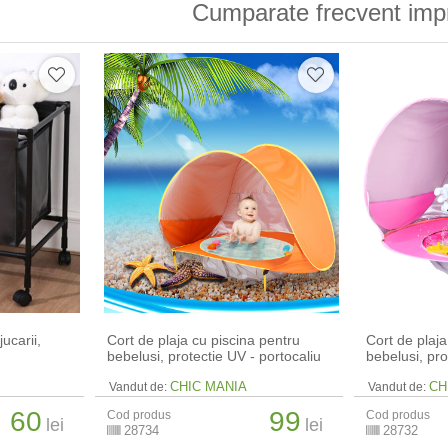
Cumparate frecvent imp
jucarii,
Cort de plaja cu piscina pentru
Cort de plaja
bebelusi, protectie UV - portocaliu
bebelusi, pro
CHIC MANIA
CH
Vandut de:
Vandut de:
60
99
Cod produs
Cod produs
lei
lei
28734
28732