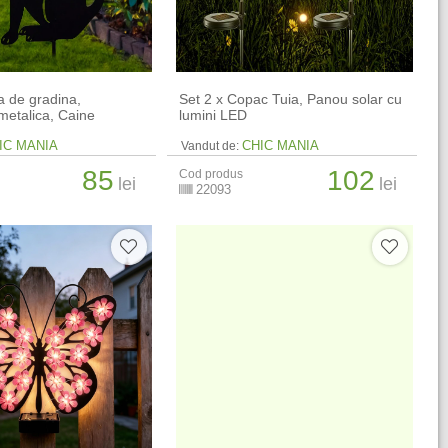
 de gradina,
Set 2 x Copac Tuia, Panou solar cu
metalica, Caine
lumini LED
IC MANIA
CHIC MANIA
Vandut de:
85
102
Cod produs
lei
lei
22093