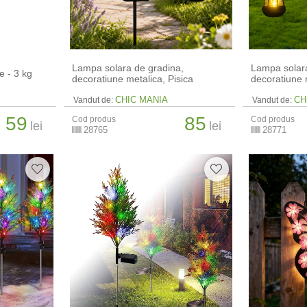
Lampa solara de gradina,
Lampa solara
e - 3 kg
decoratiune metalica, Pisica
decoratiune 
CHIC MANIA
CH
Vandut de:
Vandut de:
59
85
Cod produs
Cod produs
lei
lei
28765
28771