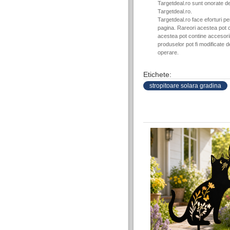
Targetdeal.ro sunt onorate de
Targetdeal.ro.
Targetdeal.ro face eforturi p
pagina. Rareori acestea pot c
acestea pot contine accesorii 
produselor pot fi modificate 
operare.
Etichete:
stropitoare solara gradina