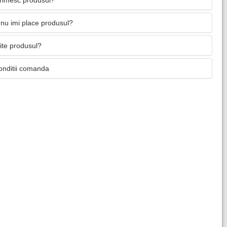
primesc produsul?
nu imi place produsul?
mite produsul?
onditii comanda