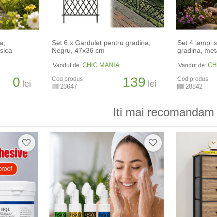
a,
Set 6 x Gardulet pentru gradina,
Set 4 lampi 
sica
Negru, 47x36 cm
gradina, meta
CHIC MANIA
CH
Vandut de:
Vandut de:
0
139
Cod produs
Cod produs
lei
lei
23647
28842
Iti mai recomandam 