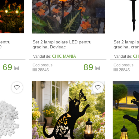
pentru
Set 2 lampi solare LED pentru
Set 2 lampi 
D
gradina, Dovleac
gradina, cran
CHIC MANIA
CH
Vandut de:
Vandut de:
69
89
Cod produs
Cod produs
lei
lei
28846
28845