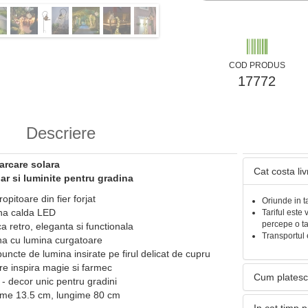
COD PRODUS
17772
Descriere
arcare solara
Cat costa li
ar si luminite pentru gradina
pitoare din fier forjat
Oriunde in t
ina calda LED
Tariful este 
percepe o t
a retro, eleganta si functionala
Transportul 
ina cu lumina curgatoare
uncte de lumina insirate pe firul delicat de cupru
re inspira magie si farmec
Cum platesc
 - decor unic pentru gradini
time 13.5 cm, lungime 80 cm