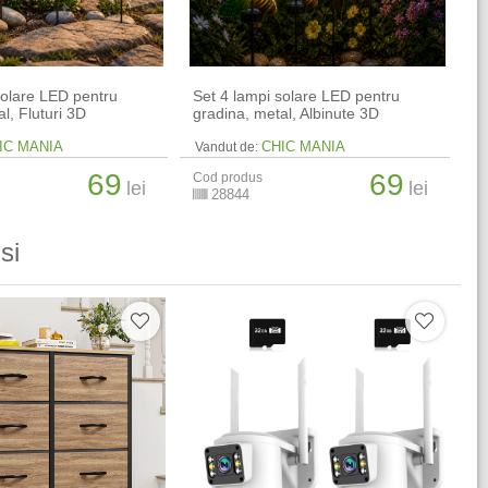
solare LED pentru
Set 4 lampi solare LED pentru
l, Fluturi 3D
gradina, metal, Albinute 3D
IC MANIA
CHIC MANIA
Vandut de:
69
69
Cod produs
lei
lei
28844
si