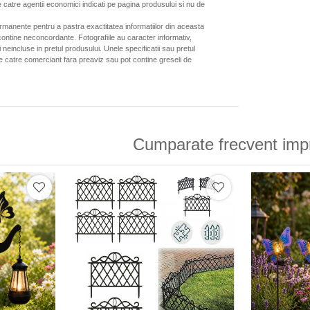
 catre agentii economici indicati pe pagina produsului si nu de
ermanente pentru a pastra exactitatea informatiilor din aceasta
ontine neconcordante. Fotografiile au caracter informativ,
neincluse in pretul produsului. Unele specificatii sau pretul
de catre comerciant fara preaviz sau pot contine greseli de
Cumparate frecvent imp