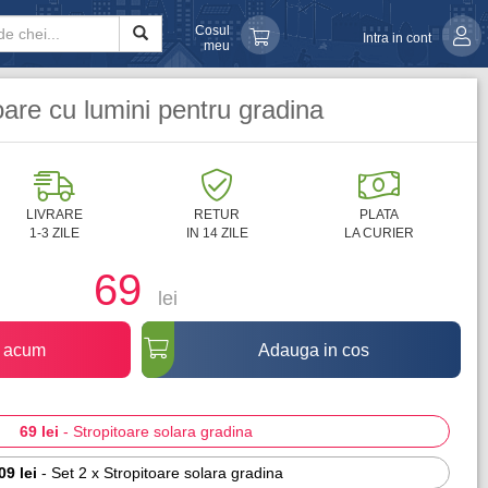
Cosul
Intra in cont
meu
oare cu lumini pentru gradina
LIVRARE
RETUR
PLATA
1-3 ZILE
IN 14 ZILE
LA CURIER
69
lei
 acum
Adauga in cos
69 lei
-
Stropitoare solara gradina
09 lei
-
Set 2 x Stropitoare solara gradina