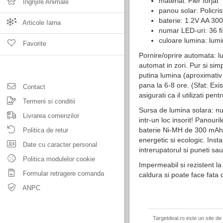
material: Fier forjat
Ingrijire Animale
panou solar: Policri
baterie: 1.2V AA 30
Articole Iarna
numar LED-uri: 36 fir
culoare lumina: lum
Favorite
Pornire/oprire automata: l
automat in zori. Pur si simp
putina lumina (aproximativ 
pana la 6-8 ore. (Sfat: E
Contact
asigurati ca il utilizati pen
Termeni si conditii
Sursa de lumina solara: nu 
Livrarea comenzilor
intr-un loc insorit! Panour
baterie Ni-MH de 300 mAh, 
Politica de retur
energetic si ecologic. Inst
Date cu caracter personal
intrerupatorul si puneti sau
Politica modulelor cookie
Impermeabil si rezistent la 
Formular retragere comanda
caldura si poate face fata d
ANPC
Targetdeal.ro este un site de