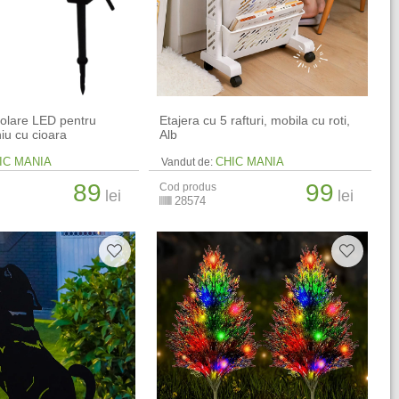
solare LED pentru
Etajera cu 5 rafturi, mobila cu roti,
iu cu cioara
Alb
IC MANIA
CHIC MANIA
Vandut de:
89
99
Cod produs
lei
lei
28574