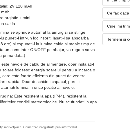
In cat timp 
stalin: 2V 120 mAh
0 mAh
Ce fac daca 
e argintie lumini
ina calda
Cine imi tri
umina se aprinde automat la amurg si se stinge
lu puneti-l intr-un loc insorit, lasati-l sa absoarba
Termeni si c
8 ore) si expuneti-l la lumina calda si moale timp de
xista un comutator ON/OFF pe abajur, va rugam sa va
tru prima data.)
este nevoie de cablu de alimentare, doar instalati-l
ile solare folosesc energia soarelui pentru a incarca o
care este foarte eficienta din punct de vedere
alare rapida: Doar deschideti capacul, porniti
 atarnati lumina in orice pozitie ai nevoie.
rugina: Este rezistent la apa (IP44), rezistent la
iferitelor conditii meteorologice. Nu scufundati in apa.
 tip marketplace. Comenzile inregistrate prin intermediul