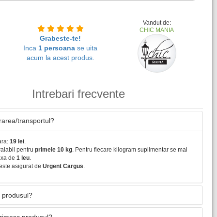
Vandut de:
CHIC MANIA
Grabeste-te!
Inca
1 persoana
se uita
acum la acest produs.
Intrebari frecvente
vrarea/transportul?
ara:
19 lei
.
valabil pentru
primele 10 kg
. Pentru fiecare kilogram suplimentar se mai
axa de
1 leu
.
este asigurat de
Urgent Cargus
.
 produsul?