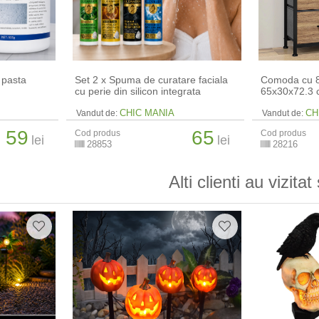
 pasta
Set 2 x Spuma de curatare faciala
Comoda cu 8 
cu perie din silicon integrata
65x30x72.3
CHIC MANIA
CH
Vandut de:
Vandut de:
59
65
Cod produs
Cod produs
lei
lei
28853
28216
Alti clienti au vizitat 