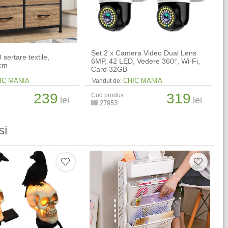
Set 2 x Camera Video Dual Lens
sertare textile,
6MP, 42 LED, Vedere 360°, Wi-Fi,
 cm
Card 32GB
IC MANIA
CHIC MANIA
Vandut de:
239
319
Cod produs
lei
lei
27953
si