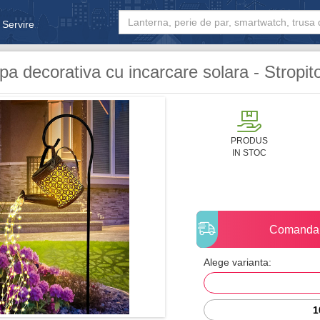
 Servire
& Bebe
a decorativa cu incarcare solara - Stropit
PRODUS
IN STOC
Comanda
Alege varianta:
1