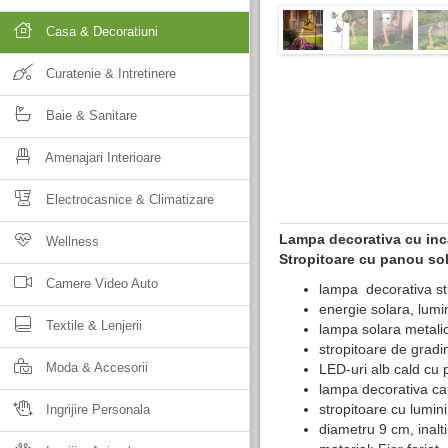
Casa & Decoratiuni
Curatenie & Intretinere
Baie & Sanitare
Amenajari Interioare
Electrocasnice & Climatizare
Lampa decorativa cu inc
Wellness
Stropitoare cu panou sol
Camere Video Auto
lampa decorativa stro
energie solara, lum
Textile & Lenjerii
lampa solara metalic
stropitoare de grad
Moda & Accesorii
LED-uri alb cald cu p
lampa decorativa ca
stropitoare cu lumini
Ingrijire Personala
diametru 9 cm, inal