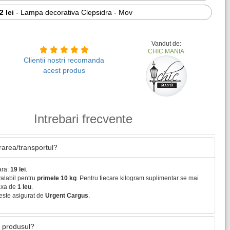
2 lei
-
Lampa decorativa Clepsidra - Mov
Vandut de:
CHIC MANIA
Clientii nostri recomanda
acest produs
Intrebari frecvente
vrarea/transportul?
ara:
19 lei
.
valabil pentru
primele 10 kg
. Pentru fiecare kilogram suplimentar se mai
axa de
1 leu
.
este asigurat de
Urgent Cargus
.
 produsul?