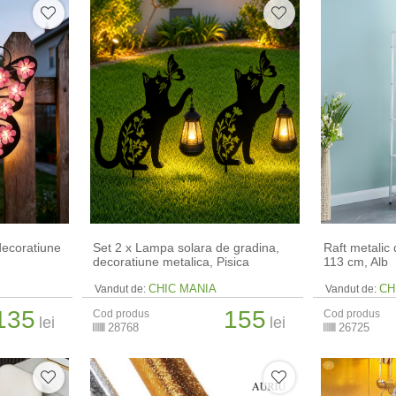
decoratiune
Set 2 x Lampa solara de gradina,
Raft metalic 
decoratiune metalica, Pisica
113 cm, Alb
CHIC MANIA
CH
Vandut de:
Vandut de:
135
155
Cod produs
Cod produs
lei
lei
28768
26725