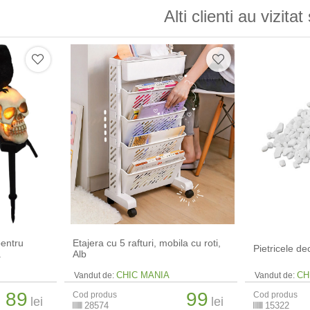
Alti clienti au vizitat 
pentru
Etajera cu 5 rafturi, mobila cu roti,
Pietricele de
a
Alb
CHIC MANIA
CH
Vandut de:
Vandut de:
89
99
Cod produs
Cod produs
lei
lei
28574
15322