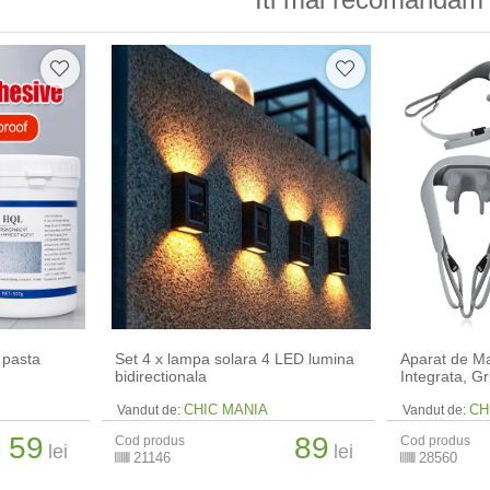
 pasta
Set 4 x lampa solara 4 LED lumina
Aparat de Mas
bidirectionala
Integrata, Gr
CHIC MANIA
CH
Vandut de:
Vandut de:
59
89
Cod produs
Cod produs
lei
lei
21146
28560