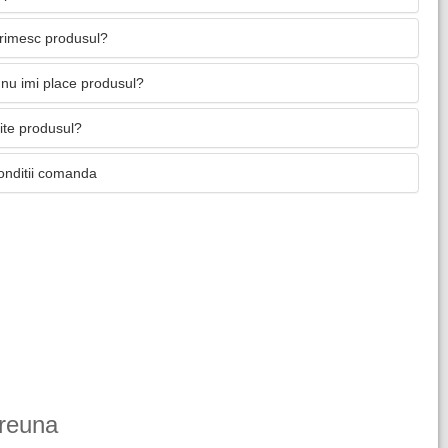
primesc produsul?
nu imi place produsul?
mite produsul?
onditii comanda
reuna