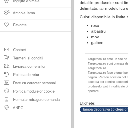
Ingrijire Animale
detaliile produselor sunt fin
delimitate, iar modelul cu 
Articole Iarna
Culori disponibile in limita 
Favorite
rosu
albastru
mov
galben
Contact
Termeni si conditii
Targetdeal.ro este un site de
Targetdeal.ro sunt onorate de
Livrarea comenzilor
Targetdeal.ro.
Targetdeal.ro face eforturi p
Politica de retur
pagina. Rareori acestea pot c
acestea pot contine accesorii 
Date cu caracter personal
produselor pot fi modificate 
Politica modulelor cookie
operare.
Formular retragere comanda
Etichete:
ANPC
lampa decorativa tip clepsid