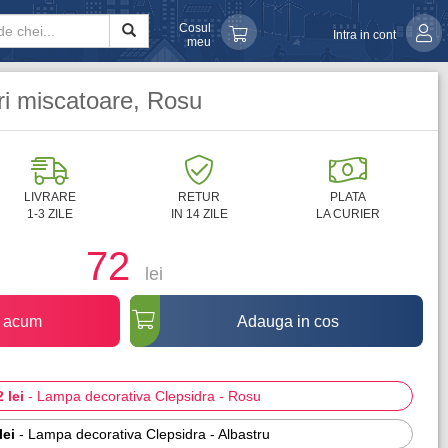
Cosul
Intra in cont
meu
uri miscatoare, Rosu
LIVRARE
RETUR
PLATA
1-3 ZILE
IN 14 ZILE
LA CURIER
72
lei
 acum
Adauga in cos
2 lei
-
Lampa decorativa Clepsidra - Rosu
lei
-
Lampa decorativa Clepsidra - Albastru