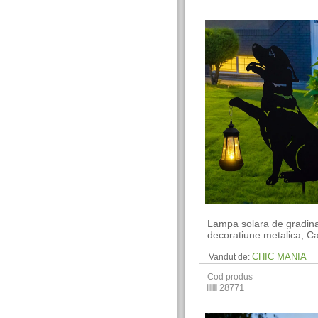
Lampa solara de gradin
decoratiune metalica, C
CHIC MANIA
Vandut de:
Cod produs
28771