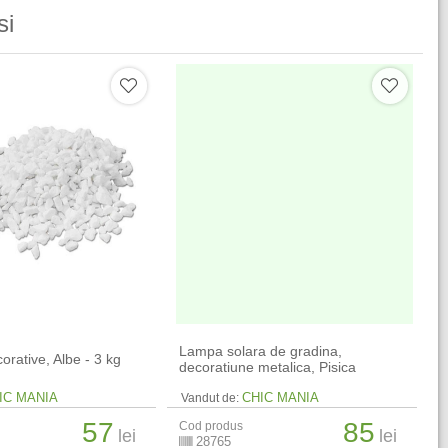
si
Lampa solara de gradina,
corative, Albe - 3 kg
decoratiune metalica, Pisica
IC MANIA
CHIC MANIA
Vandut de:
57
85
Cod produs
lei
lei
28765