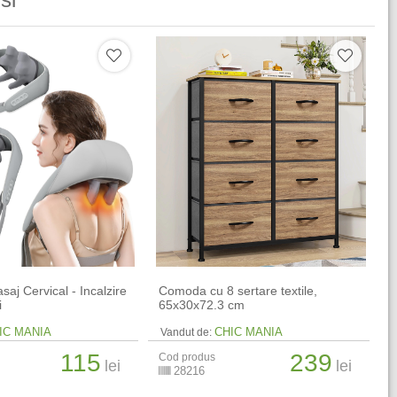
aj Cervical - Incalzire
Comoda cu 8 sertare textile,
i
65x30x72.3 cm
IC MANIA
CHIC MANIA
Vandut de:
115
239
Cod produs
lei
lei
28216