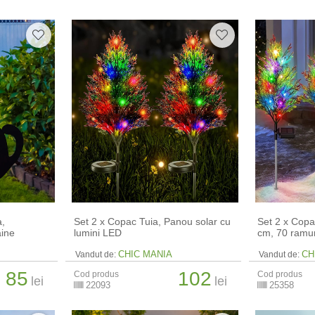
a,
Set 2 x Copac Tuia, Panou solar cu
Set 2 x Copa
aine
lumini LED
cm, 70 ramur
CHIC MANIA
CH
Vandut de:
Vandut de:
85
102
Cod produs
Cod produs
lei
lei
22093
25358