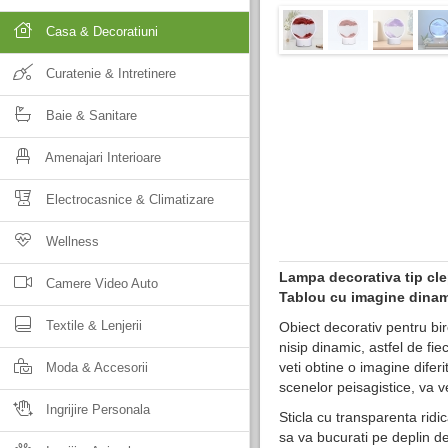
Casa & Decoratiuni
Curatenie & Intretinere
Baie & Sanitare
Amenajari Interioare
Electrocasnice & Climatizare
Wellness
Lampa decorativa tip cle
Camere Video Auto
Tablou cu imagine dinami
Textile & Lenjerii
Obiect decorativ pentru b
nisip dinamic, astfel de fi
veti obtine o imagine diferi
Moda & Accesorii
scenelor peisagistice, va ve
Ingrijire Personala
Sticla cu transparenta ridi
sa va bucurati pe deplin d