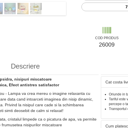
7
COD PRODUS
26009
Descriere
psidra, nisipuri miscatoare
Cat costa li
ca, Efect antistres satisfactor
irou - Lampa va crea mereu o imagine relaxanta cu
Oriunde in t
ecare data cand intoarceti imaginea din nisip dinamic,
Tariful este 
percepe o t
ta. Privind la nisipul care cade si la schimbarea
Transportul 
ti simti deosebit de calm si relaxat!
cata, cristalul limpede ca o picatura de apa, va permite
e frumusetea nisipurilor miscatoare
Cum platesc