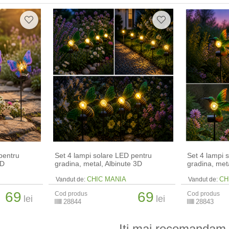
pentru
Set 4 lampi solare LED pentru
Set 4 lampi 
3D
gradina, metal, Albinute 3D
gradina, meta
CHIC MANIA
CH
Vandut de:
Vandut de:
69
69
Cod produs
Cod produs
lei
lei
28844
28843
Iti mai recomandam 