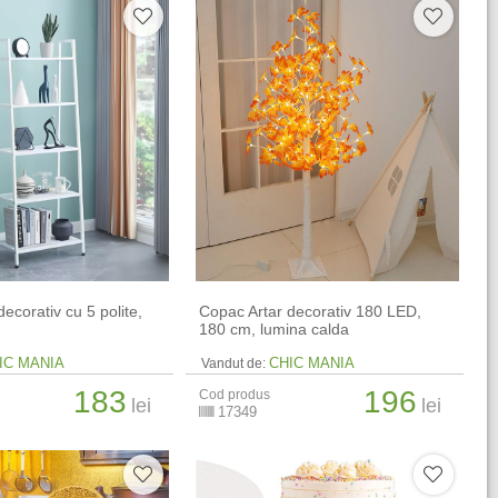
decorativ cu 5 polite,
Copac Artar decorativ 180 LED,
180 cm, lumina calda
IC MANIA
CHIC MANIA
Vandut de:
183
196
Cod produs
lei
lei
17349