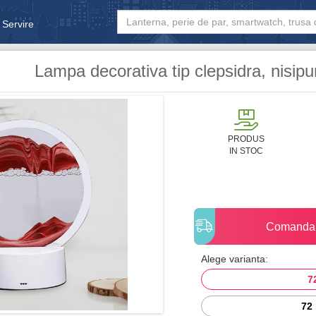
 Servire
& Bebe
Lampa decorativa tip clepsidra, nisip
PRODUS
IN STOC
Comanda
Alege varianta:
7
72 