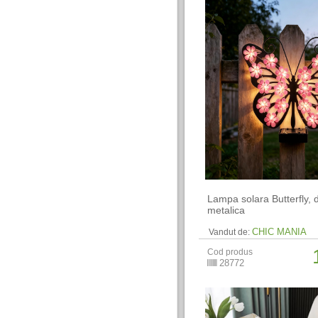
Lampa solara Butterfly, 
metalica
CHIC MANIA
Vandut de:
Cod produs
28772