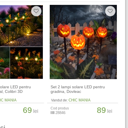
solare LED pentru
Set 2 lampi solare LED pentru
l, Colibri 3D
gradina, Dovleac
IC MANIA
CHIC MANIA
Vandut de:
69
89
Cod produs
lei
lei
28846
si