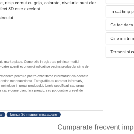
e, nisip cernut cu grija, colorate, nivelurile sunt clar
efect 3D este excelent
In cat timp 
stocului:
Ce fac daca 
Cine imi tri
Termeni si c
 tip marketplace. Comenzile inregistrate prin intermediul
 catre agentii economici indicati pe pagina produsului si nu de
ermanente pentru a pastra exactitatea informatiilor din aceasta
ontine neconcordante. Fotografiile au caracter informativ,
neincluse in pretul produsului. Unele specificatii sau pretul
de catre comerciant fara preaviz sau pot contine greseli de
ra
lampa 3d nisipuri miscatoare
Cumparate frecvent imp