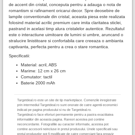
de accent din cristal, conceputa pentru a adauga o nota de
romantism si rafinament oricarui decor. Spre deosebire de
lampile conventionale din cristal, aceasta piesa este realizata
folosind material acrilic premium care imita claritatea sticlei,
pastrand in acelasi timp alura cristalelor autentice. Rezultatul
este o interactiune uimitoare de lumini si umbre, aruncand o
stralucire linistitoare si confortabila care creeaza o ambianta
captivanta, perfecta pentru a crea o stare romantica.
Specificatii:
Material: acril, ABS
Marime: 12 cm x 26 cm
Comutator: tactil
Baterie 2000 mAh
Targetdeal.ro este un site de tip marketplace. Comenzile inregistrate
prin intermediul Targetdeal.ro sunt onorate de catre agentii economici
indicati pe pagina produsului si nu de Targetdeal.ro.
Targetdeal.ro face eforturi permanente pentru a pastra exactitatea
informatiilor din aceasta pagina. Rareori acestea pot contine
neconcordante. Fotografiile au caracter informativ, acestea pot
contine accesorii neincluse in pretul produsului. Unele specificatii sau
pretul produselor pot fi modificate de catre comerciant fara preaviz