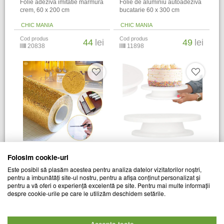
Folie adeziva imitatie marmura
Folie de aluminiu autoadeziva
crem, 60 x 200 cm
bucatarie 60 x 300 cm
CHIC MANIA
CHIC MANIA
Cod produs
Cod produs
44
lei
49
lei
20838
11898
Folie adeziva de aluminiu, 60
Suport rotativ pentru tort, 28
Folosim cookie-uri
x 300 cm, Auriu
cm
Este posibil să plasăm acestea pentru analiza datelor vizitatorilor noștri,
pentru a îmbunătăți site-ul nostru, pentru a afișa conținut personalizat și
CHIC MANIA
CHIC MANIA
pentru a vă oferi o experiență excelentă pe site. Pentru mai multe informații
Cod produs
Cod produs
despre cookie-urile pe care le utilizăm deschidem setările.
49
lei
52
lei
14422
25491