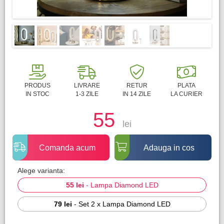
PRODUS
LIVRARE
RETUR
PLATA
IN STOC
1-3 ZILE
IN 14 ZILE
LA CURIER
55
lei
Comanda acum
Adauga in cos
Alege varianta:
55 lei
-
Lampa Diamond LED
79 lei
-
Set 2 x Lampa Diamond LED