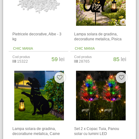
Pietricele decorative, Albe - 3
Lampa solara de gradina,
kg
decoratiune metalica, Pisica
CHIC MANIA
CHIC MANIA
Cod produs
Cod produs
59
lei
85
lei
15322
28765
Lampa solara de gradina,
Set 2 x Copac Tuia, Panou
decoratiune metalica, Caine
solar cu lumini LED