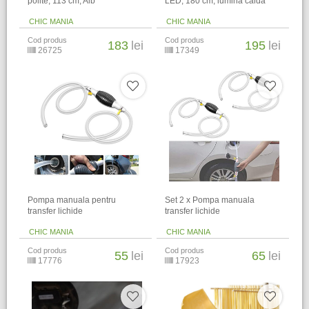
polite, 113 cm, Alb
LED, 180 cm, lumina calda
CHIC MANIA
CHIC MANIA
Cod produs
Cod produs
183
lei
195
lei
26725
17349
Pompa manuala pentru
Set 2 x Pompa manuala
transfer lichide
transfer lichide
CHIC MANIA
CHIC MANIA
Cod produs
Cod produs
55
lei
65
lei
17776
17923