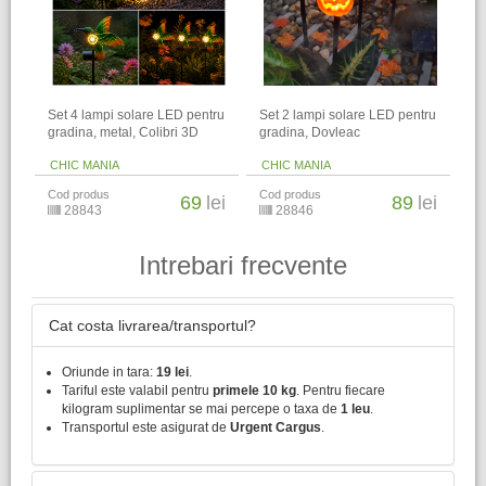
Set 4 lampi solare LED pentru
Set 2 lampi solare LED pentru
gradina, metal, Colibri 3D
gradina, Dovleac
CHIC MANIA
CHIC MANIA
Cod produs
Cod produs
69
lei
89
lei
28843
28846
Intrebari frecvente
Cat costa livrarea/transportul?
Oriunde in tara:
19 lei
.
Tariful este valabil pentru
primele 10 kg
. Pentru fiecare
kilogram suplimentar se mai percepe o taxa de
1 leu
.
Transportul este asigurat de
Urgent Cargus
.