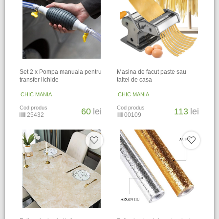
Set 2 x Pompa manuala pentru
Masina de facut paste sau
transfer lichide
taitei de casa
CHIC MANIA
CHIC MANIA
Cod produs
Cod produs
60
lei
113
lei
25432
00109