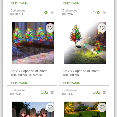
CHIC MANIA
CHIC MANIA
Cod produs
Cod produs
85
lei
102
lei
28771
22093
Set 2 x Copac solar, model
Set 2 x Copac solar, model
Tuia, 80 cm, 70 ramuri
Tuia, 80 cm
CHIC MANIA
CHIC MANIA
Cod produs
Cod produs
102
lei
102
lei
25358
23323