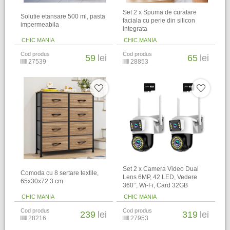
Set 2 x Spuma de curatare
Solutie etansare 500 ml, pasta
faciala cu perie din silicon
impermeabila
integrata
CHIC MANIA
CHIC MANIA
Cod produs
Cod produs
59
lei
65
lei
27539
28853
Set 2 x Camera Video Dual
Comoda cu 8 sertare textile,
Lens 6MP, 42 LED, Vedere
65x30x72.3 cm
360°, Wi-Fi, Card 32GB
CHIC MANIA
CHIC MANIA
Cod produs
Cod produs
239
lei
319
lei
28216
27953