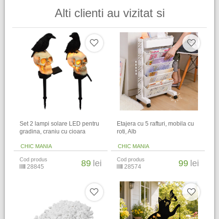
Alti clienti au vizitat si
Set 2 lampi solare LED pentru
Etajera cu 5 rafturi, mobila cu
gradina, craniu cu cioara
roti, Alb
CHIC MANIA
CHIC MANIA
Cod produs
Cod produs
89
lei
99
lei
28845
28574