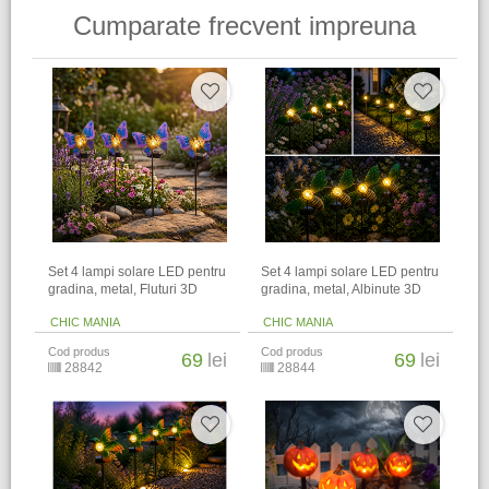
Cumparate frecvent impreuna
Set 4 lampi solare LED pentru
Set 4 lampi solare LED pentru
gradina, metal, Fluturi 3D
gradina, metal, Albinute 3D
CHIC MANIA
CHIC MANIA
Cod produs
Cod produs
69
lei
69
lei
28842
28844