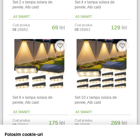
Set 2 x lampa solara de
Set 4 x lampa solara de
perete, Alb cald
perete, Alb cald
A3 SMART
A3 SMART
Cod produs
Cod produs
69
lei
129
lei
28882
28883
Set 6 x lampa solara de
Set 10 x lampa solara de
perete, Alb cald
perete, Alb cald
A3 SMART
A3 SMART
Cod produs
Cod produs
175
lei
269
lei
28884
28885
Folosim cookie-uri