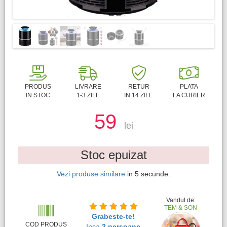
PRODUS
LIVRARE
RETUR
PLATA
IN STOC
1-3 ZILE
IN 14 ZILE
LA CURIER
59
lei
Stoc epuizat
Vezi produse similare
in
4
secunde.
Vandut de:
TEM & SON
Grabeste-te!
COD PRODUS
Inca
2 persoane