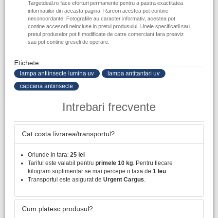
Targetdeal.ro face eforturi permanente pentru a pastra exactitatea
informatiilor din aceasta pagina. Rareori acestea pot contine
neconcordante. Fotografiile au caracter informativ, acestea pot
contine accesorii neincluse in pretul produsului. Unele specificatii sau
pretul produselor pot fi modificate de catre comerciant fara preaviz
sau pot contine greseli de operare.
Etichete:
lampa antiinsecte lumina uv
lampa antitantari uv
capcana antiinsecte
Intrebari frecvente
Cat costa livrarea/transportul?
Oriunde in tara:
25 lei
Tariful este valabil pentru
primele 10 kg
. Pentru fiecare
kilogram suplimentar se mai percepe o taxa de
1 leu
.
Transportul este asigurat de
Urgent Cargus
.
Cum platesc produsul?