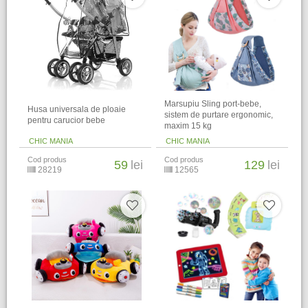
Marsupiu Sling port-bebe,
Husa universala de ploaie
sistem de purtare ergonomic,
pentru carucior bebe
maxim 15 kg
CHIC MANIA
CHIC MANIA
Cod produs
Cod produs
59
lei
129
lei
28219
12565