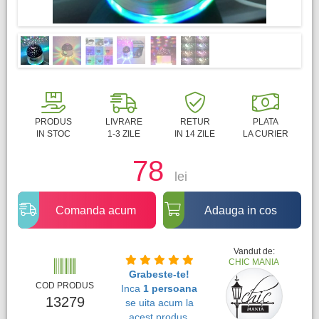
PRODUS
LIVRARE
RETUR
PLATA
IN STOC
1-3 ZILE
IN 14 ZILE
LA CURIER
78
lei
Comanda acum
Adauga in cos
Vandut de:
CHIC MANIA
Grabeste-te!
COD PRODUS
Inca
1 persoana
13279
se uita acum la
acest produs.