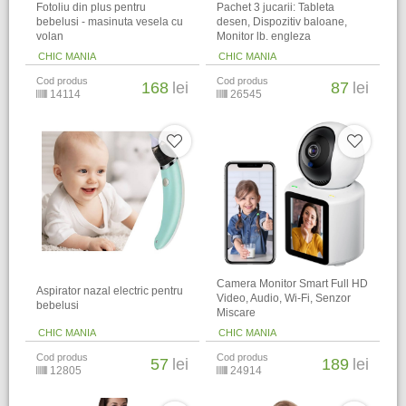
Fotoliu din plus pentru
Pachet 3 jucarii: Tableta
bebelusi - masinuta vesela cu
desen, Dispozitiv baloane,
volan
Monitor lb. engleza
CHIC MANIA
CHIC MANIA
Cod produs
Cod produs
168
lei
87
lei
14114
26545
Camera Monitor Smart Full HD
Aspirator nazal electric pentru
Video, Audio, Wi-Fi, Senzor
bebelusi
Miscare
CHIC MANIA
CHIC MANIA
Cod produs
Cod produs
57
lei
189
lei
12805
24914