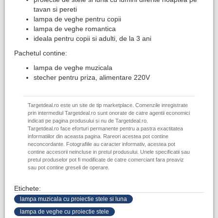
tavan si pereti
lampa de veghe pentru copii
lampa de veghe romantica
​ideala pentru copii si adulti, de la 3 ani
Pachetul contine:
lampa de veghe muzicala
stecher pentru priza, alimentare 220V
Targetdeal.ro este un site de tip marketplace. Comenzile inregistrate
prin intermediul Targetdeal.ro sunt onorate de catre agentii economici
indicati pe pagina produsului si nu de Targetdeal.ro.
Targetdeal.ro face eforturi permanente pentru a pastra exactitatea
informatiilor din aceasta pagina. Rareori acestea pot contine
neconcordante. Fotografiile au caracter informativ, acestea pot
contine accesorii neincluse in pretul produsului. Unele specificatii sau
pretul produselor pot fi modificate de catre comerciant fara preaviz
sau pot contine greseli de operare.
Etichete:
lampa muzicala cu proiectie stele si luna
lampa de veghe cu proiectie stele