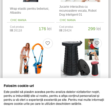
Jucarie interactiva cu
Wrap elastic pentru bebelusi,
recunoastere vocala, Robot
Albastru
Dog Inteligent 01
CHIC MANIA
CHIC MANIA
Cod produs
Cod produs
176
lei
299
lei
26118
28424
Ham pentru bebelusi Moby
Scaun retractabil cu pliere
Folosim cookie-uri
Baby Moon Walk
telescopica, pentru camping
Este posibil să plasăm acestea pentru analiza datelor vizitatorilor noștri,
pentru a îmbunătăți site-ul nostru, pentru a afișa conținut personalizat și
CHIC MANIA
CHIC MANIA
pentru a vă oferi o experiență excelentă pe site. Pentru mai multe informații
Cod produs
Cod produs
despre cookie-urile pe care le utilizăm deschidem setările.
46
lei
69
lei
01696
17936