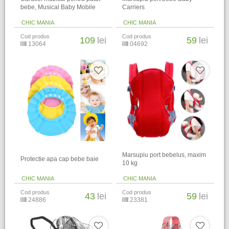
bebe, Musical Baby Mobile
Carriers
CHIC MANIA
CHIC MANIA
Cod produs
Cod produs
109
lei
59
lei
13064
04692
Marsupiu port bebelus, maxim
Protectie apa cap bebe baie
10 kg
CHIC MANIA
CHIC MANIA
Cod produs
Cod produs
43
lei
59
lei
24886
23381