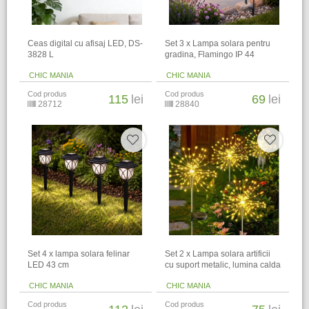
Ceas digital cu afisaj LED, DS-
Set 3 x Lampa solara pentru
3828 L
gradina, Flamingo IP 44
CHIC MANIA
CHIC MANIA
Cod produs
Cod produs
115
lei
69
lei
28712
28840
Set 4 x lampa solara felinar
Set 2 x Lampa solara artificii
LED 43 cm
cu suport metalic, lumina calda
CHIC MANIA
CHIC MANIA
Cod produs
Cod produs