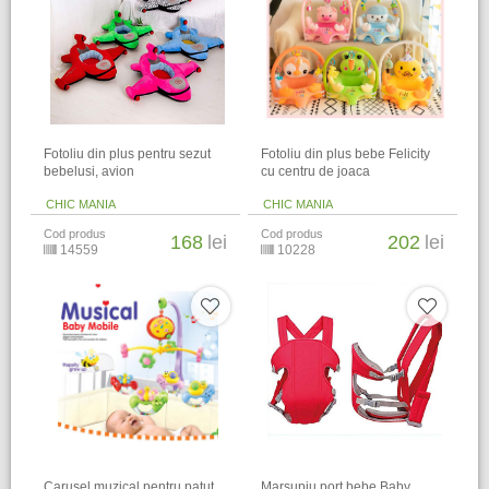
Fotoliu din plus pentru sezut
Fotoliu din plus bebe Felicity
bebelusi, avion
cu centru de joaca
CHIC MANIA
CHIC MANIA
Cod produs
Cod produs
168
lei
202
lei
14559
10228
Carusel muzical pentru patut
Marsupiu port bebe Baby