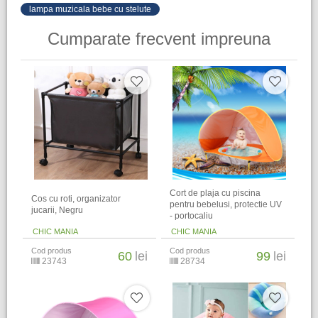
lampa muzicala bebe cu stelute
Cumparate frecvent impreuna
Cort de plaja cu piscina
Cos cu roti, organizator
pentru bebelusi, protectie UV
jucarii, Negru
- portocaliu
CHIC MANIA
CHIC MANIA
Cod produs
Cod produs
60
lei
99
lei
23743
28734