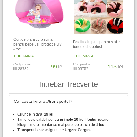
Cort de plaja cu piscina
Fotoliu din plus pentru stat in
pentru bebelusi, protectie UV
fundulet bebelusi
- roz
CHIC MANIA
CHIC MANIA
Cod produs
Cod produs
99
lei
113
lei
28732
05757
Intrebari frecvente
Cat costa livrarea/transportul?
Oriunde in tara:
19 lei
.
Tariful este valabil pentru
primele 10 kg
. Pentru fiecare
kilogram suplimentar se mai percepe o taxa de
1 leu
.
Transportul este asigurat de
Urgent Cargus
.