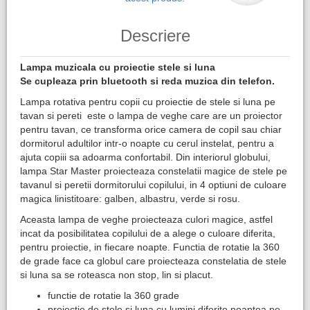
Descriere
Lampa muzicala cu proiectie stele si luna
Se cupleaza prin bluetooth si reda muzica din telefon.
Lampa rotativa pentru copii cu proiectie de stele si luna pe
tavan si pereti este o lampa de veghe care are un proiector
pentru tavan, ce transforma orice camera de copil sau chiar
dormitorul adultilor intr-o noapte cu cerul instelat, pentru a
ajuta copiii sa adoarma confortabil. Din interiorul globului,
lampa Star Master proiecteaza constelatii magice de stele pe
tavanul si peretii dormitorului copilului, in 4 optiuni de culoare
magica linistitoare: galben, albastru, verde si rosu.
Aceasta lampa de veghe proiecteaza culori magice, astfel
incat da posibilitatea copilului de a alege o culoare diferita,
pentru proiectie, in fiecare noapte. Functia de rotatie la 360
de grade face ca globul care proiecteaza constelatia de stele
si luna sa se roteasca non stop, lin si placut.
functie de rotatie la 360 grade
proiectie de stele si luna cu lumini diferite noaptea pe