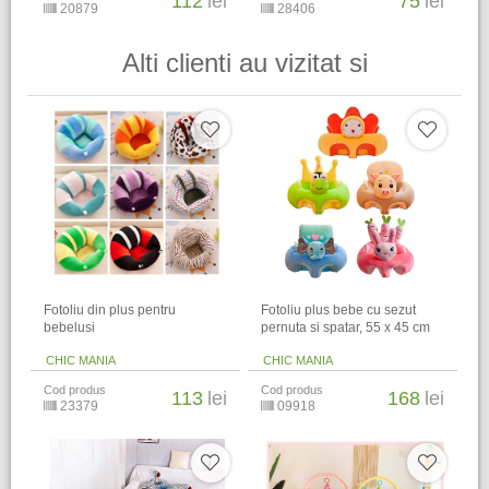
112
lei
75
lei
20879
28406
Alti clienti au vizitat si
Fotoliu din plus pentru
Fotoliu plus bebe cu sezut
bebelusi
pernuta si spatar, 55 x 45 cm
CHIC MANIA
CHIC MANIA
Cod produs
Cod produs
113
lei
168
lei
23379
09918