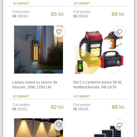
A3 SMART
A3 SMART
Cod produs
Cod produs
65
lei
69
lei
28634
28882
Lampa solara cu senzor de
Set 2 x Lanterna solara 38 W,
miscare, 18W, 1200 LM
multifunctionala, HB-1678
A3 SMART
A3 SMART
Cod produs
Cod produs
82
lei
99
lei
28101
28636