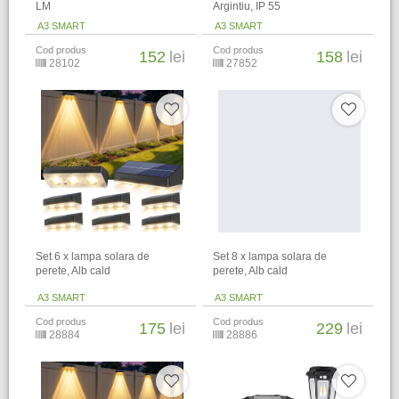
LM
Argintiu, IP 55
A3 SMART
A3 SMART
Cod produs
Cod produs
152
lei
158
lei
28102
27852
Set 6 x lampa solara de
Set 8 x lampa solara de
perete, Alb cald
perete, Alb cald
A3 SMART
A3 SMART
Cod produs
Cod produs
175
lei
229
lei
28884
28886