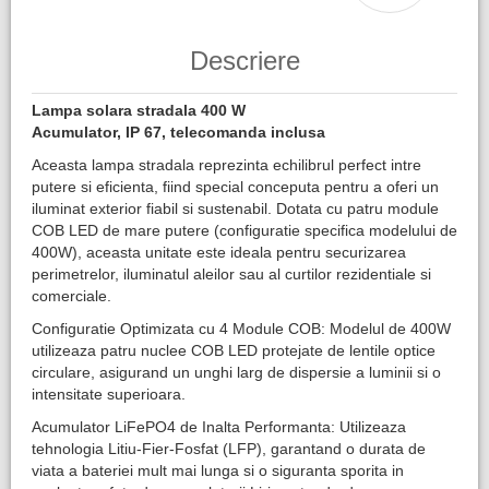
Descriere
​Lampa solara stradala 400 W
Acumulator, IP 67, telecomanda inclusa
Aceasta lampa stradala reprezinta echilibrul perfect intre
putere si eficienta, fiind special conceputa pentru a oferi un
iluminat exterior fiabil si sustenabil. Dotata cu patru module
COB LED de mare putere (configuratie specifica modelului de
400W), aceasta unitate este ideala pentru securizarea
perimetrelor, iluminatul aleilor sau al curtilor rezidentiale si
comerciale.
Configuratie Optimizata cu 4 Module COB: Modelul de 400W
utilizeaza patru nuclee COB LED protejate de lentile optice
circulare, asigurand un unghi larg de dispersie a luminii si o
intensitate superioara.
Acumulator LiFePO4 de Inalta Performanta: Utilizeaza
tehnologia Litiu-Fier-Fosfat (LFP), garantand o durata de
viata a bateriei mult mai lunga si o siguranta sporita in