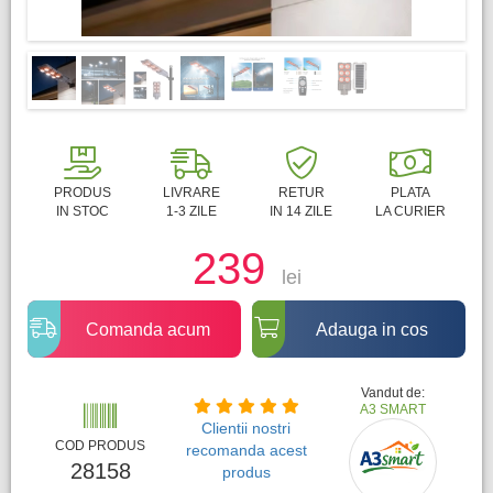
PRODUS
LIVRARE
RETUR
PLATA
IN STOC
1-3 ZILE
IN 14 ZILE
LA CURIER
239
lei
Comanda acum
Adauga in cos
Vandut de:
A3 SMART
Clientii nostri
COD PRODUS
recomanda acest
28158
produs