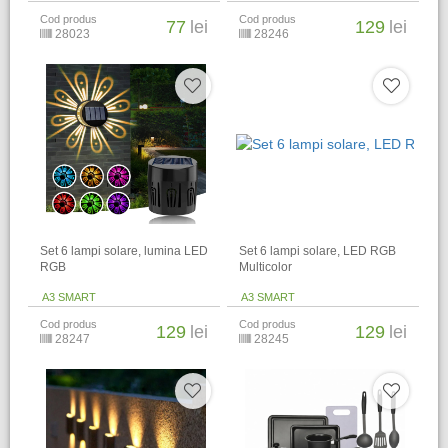
Cod produs
Cod produs
77
lei
129
lei
28023
28246
Set 6 lampi solare, lumina LED
Set 6 lampi solare, LED RGB
RGB
Multicolor
A3 SMART
A3 SMART
Cod produs
Cod produs
129
lei
129
lei
28247
28245