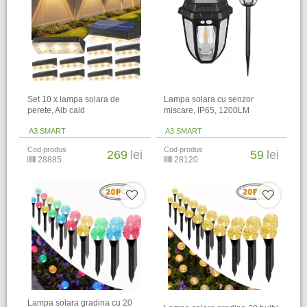
Set 10 x lampa solara de
Lampa solara cu senzor
perete, Alb cald
miscare, IP65, 1200LM
A3 SMART
A3 SMART
Cod produs
Cod produs
269
lei
59
lei
28885
28120
Lampa solara gradina cu 20