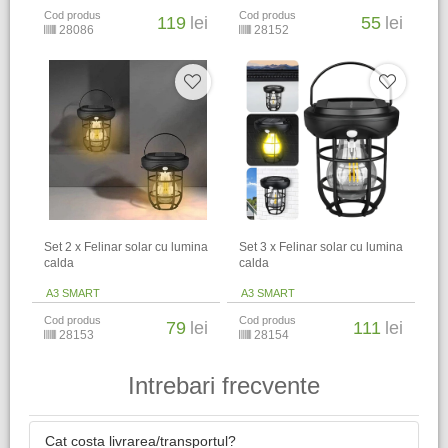
Cod produs
Cod produs
119
lei
55
lei
28086
28152
Set 2 x Felinar solar cu lumina
Set 3 x Felinar solar cu lumina
calda
calda
A3 SMART
A3 SMART
Cod produs
Cod produs
79
lei
111
lei
28153
28154
Intrebari frecvente
Cat costa livrarea/transportul?