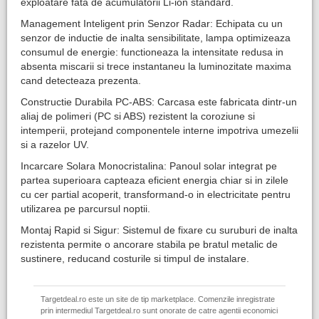
exploatare fata de acumulatorii Li-ion standard.
Management Inteligent prin Senzor Radar: Echipata cu un
senzor de inductie de inalta sensibilitate, lampa optimizeaza
consumul de energie: functioneaza la intensitate redusa in
absenta miscarii si trece instantaneu la luminozitate maxima
cand detecteaza prezenta.
Constructie Durabila PC-ABS: Carcasa este fabricata dintr-un
aliaj de polimeri (PC si ABS) rezistent la coroziune si
intemperii, protejand componentele interne impotriva umezelii
si a razelor UV.
Incarcare Solara Monocristalina: Panoul solar integrat pe
partea superioara capteaza eficient energia chiar si in zilele
cu cer partial acoperit, transformand-o in electricitate pentru
utilizarea pe parcursul noptii.
Montaj Rapid si Sigur: Sistemul de fixare cu suruburi de inalta
rezistenta permite o ancorare stabila pe bratul metalic de
sustinere, reducand costurile si timpul de instalare.
Targetdeal.ro este un site de tip marketplace. Comenzile inregistrate
prin intermediul Targetdeal.ro sunt onorate de catre agentii economici