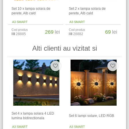
Set 10 x lampa solara de
Set 2 x lampa solara de
perete, Alb cald
perete, Alb cald
A3 SMART
A3 SMART
Cod produs
Cod produs
269
lei
69
lei
28885
28882
Alti clienti au vizitat si
Set 4 x lampa solara 4 LED
Set 6 lampi solare, LED RGB
lumina bidirectionala
A3 SMART
A3 SMART