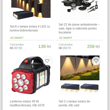
Set 22 de piese antiaderente –
Set 8 x lampa solara 4 LED cu
oale, tigai si ustensile pentru
lumina bidirectionala
bucatarie
A3 SMART
A3 SMART
Cod produs
Cod produs
139
lei
259
lei
28738
28079
Lanterna solara 38 W,
Set 2 x lampa solara de
multifunctionala, HB-1678
perete, Alb cald