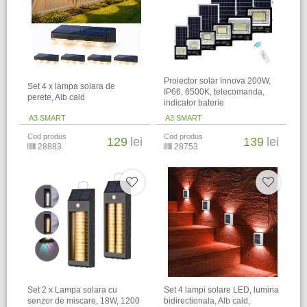
Proiector solar Innova 200W,
Set 4 x lampa solara de
IP66, 6500K, telecomanda,
perete, Alb cald
indicator baterie
A3 SMART
A3 SMART
Cod produs
Cod produs
129
lei
139
lei
28883
28753
Set 2 x Lampa solara cu
Set 4 lampi solare LED, lumina
senzor de miscare, 18W, 1200
bidirectionala, Alb cald,