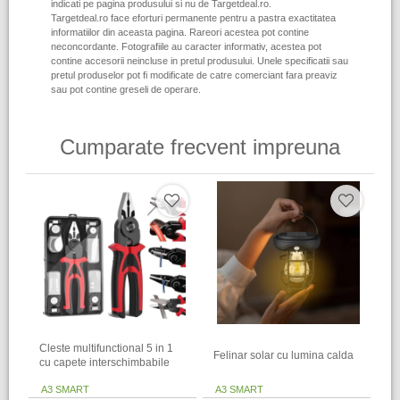
indicati pe pagina produsului si nu de Targetdeal.ro.
Targetdeal.ro face eforturi permanente pentru a pastra exactitatea
informatiilor din aceasta pagina. Rareori acestea pot contine
neconcordante. Fotografiile au caracter informativ, acestea pot
contine accesorii neincluse in pretul produsului. Unele specificatii sau
pretul produselor pot fi modificate de catre comerciant fara preaviz
sau pot contine greseli de operare.
Cumparate frecvent impreuna
Cleste multifunctional 5 in 1
Felinar solar cu lumina calda
cu capete interschimbabile
A3 SMART
A3 SMART