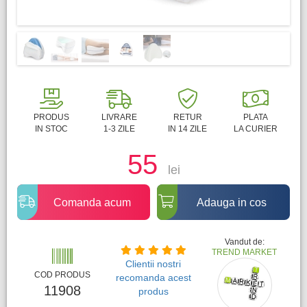
PRODUS
LIVRARE
RETUR
PLATA
IN STOC
1-3 ZILE
IN 14 ZILE
LA CURIER
55
lei
Comanda acum
Adauga in cos
Vandut de:
TREND MARKET
Clientii nostri
COD PRODUS
recomanda acest
11908
produs