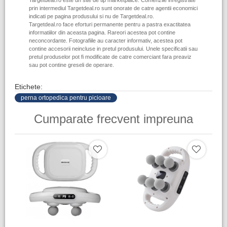
Targetdeal.ro este un site de tip marketplace. Comenzile inregistrate
prin intermediul Targetdeal.ro sunt onorate de catre agentii economici
indicati pe pagina produsului si nu de Targetdeal.ro.
Targetdeal.ro face eforturi permanente pentru a pastra exactitatea
informatiilor din aceasta pagina. Rareori acestea pot contine
neconcordante. Fotografiile au caracter informativ, acestea pot
contine accesorii neincluse in pretul produsului. Unele specificatii sau
pretul produselor pot fi modificate de catre comerciant fara preaviz
sau pot contine greseli de operare.
Etichete:
perna ortopedica pentru picioare
Cumparate frecvent impreuna