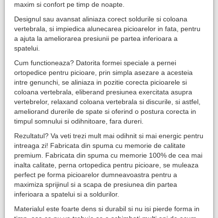
maxim si confort pe timp de noapte.
Designul sau avansat aliniaza corect soldurile si coloana
vertebrala, si impiedica alunecarea picioarelor in fata, pentru
a ajuta la ameliorarea presiunii pe partea inferioara a
spatelui.
Cum functioneaza? Datorita formei speciale a pernei
ortopedice pentru picioare, prin simpla asezare a acesteia
intre genunchi, se aliniaza in pozitie corecta picioarele si
coloana vertebrala, eliberand presiunea exercitata asupra
vertebrelor, relaxand coloana vertebrala si discurile, si astfel,
ameliorand durerile de spate si oferind o postura corecta in
timpul somnului si odihnitoare, fara dureri.
Rezultatul? Va veti trezi mult mai odihnit si mai energic pentru
intreaga zi! Fabricata din spuma cu memorie de calitate
premium. Fabricata din spuma cu memorie 100% de cea mai
inalta calitate, perna ortopedica pentru picioare, se muleaza
perfect pe forma picioarelor dumneavoastra pentru a
maximiza sprijinul si a scapa de presiunea din partea
inferioara a spatelui si a soldurilor.
Materialul este foarte dens si durabil si nu isi pierde forma in