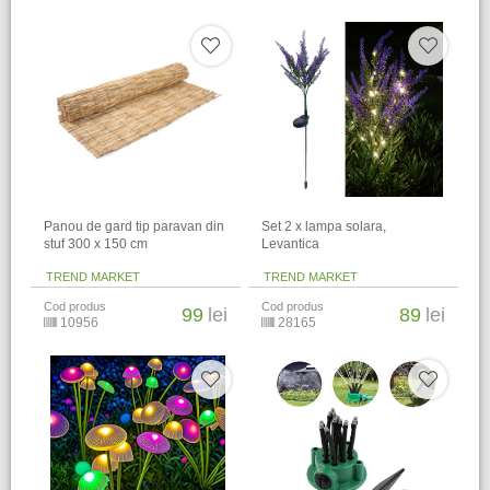
Panou de gard tip paravan din
Set 2 x lampa solara,
stuf 300 x 150 cm
Levantica
TREND MARKET
TREND MARKET
Cod produs
Cod produs
99
lei
89
lei
10956
28165