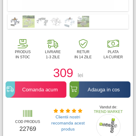
PRODUS
LIVRARE
RETUR
PLATA
IN STOC
1-3 ZILE
IN 14 ZILE
LA CURIER
309
lei
Comanda acum
Adauga in cos
Vandut de:
TREND MARKET
Clientii nostri
COD PRODUS
recomanda acest
22769
produs