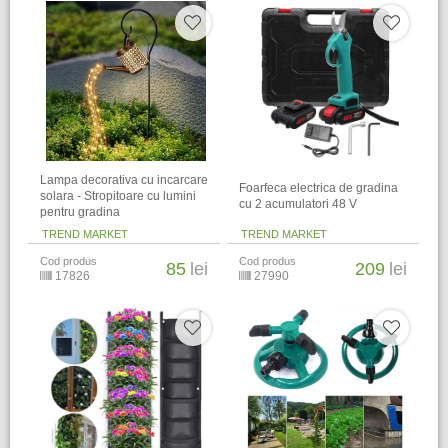
Lampa decorativa cu incarcare
Foarfeca electrica de gradina
solara - Stropitoare cu lumini
cu 2 acumulatori 48 V
pentru gradina
TREND MARKET
TREND MARKET
Cod produs
Cod produs
85
lei
209
lei
17826
27990