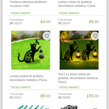
Fantana arteziana plutitoare
Lampa solara de gradina,
cu panou solar
decoratiune metalica, Caine
TREND MARKET
TREND MARKET
Cod produs
Cod produs
64
lei
85
lei
18826
28834
Set 2 x Lampa solara de
Lampa solara de gradina,
gradina, decoratiune metalica,
decoratiune metalica, Pisica
Pisica
TREND MARKET
TREND MARKET
Cod produs
Cod produs
89
lei
155
lei
28802
28836