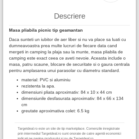
Descriere
Masa pliabila picnic tip geamantan
Daca sunteti un iubitor de aer liber si nu va place sa luati cu
dumneavoastra prea multe lucruri de fiecare data cand
mergeti in camping la plaja sau la munte, masa pliabila de
camping este exact ceea ce aveti nevoie. Aceasta include o
masa, patru scaune, blocare de securitate si o gaura centrala
pentru amplasarea unui parasolar cu diametru standard.​
material: PVC si aluminiu
rezistenta la apa.
dimensiuni pliata aproximativ: 84 x 10 x 44 cm
dimensiunile desfasurata aproximativ: 84 x 66 x 134
cm
greutate aproximativa colet: 6.5 kg
Targetdeal.ro este un site de tip marketplace. Comenzile inregistrate
prin intermediul Targetdeal.ro sunt onorate de catre agentii economici
indicati pe pagina produsului si nu de Targetdeal.ro.