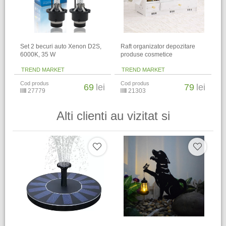
Set 2 becuri auto Xenon D2S,
Raft organizator depozitare
6000K, 35 W
produse cosmetice
TREND MARKET
TREND MARKET
Cod produs
Cod produs
69
lei
79
lei
27779
21303
Alti clienti au vizitat si