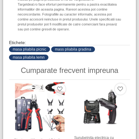
Targetdeal.ro face eforturi permanente pentru a pastra exactitatea
informatiilor din aceasta pagina. Rareori acestea pot contine
neconcordante. Fotografiile au caracter informativ, acestea pot
contine accesorii neincluse in pretul produsului. Unele specificatii sau
pretul produselor pot fi modificate de catre comerciant fara preaviz
sau pot contine greseli de operare.
Etichete:
masa pliabila picnic
mass pliabila gradina
masa pliabila lemn
Cumparate frecvent impreuna
Surubelnita electrica cu