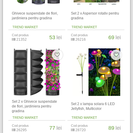
Ghivece suspendate de flori,
Set 2 x Aspersor rotativ pentru
jardiniera pentru gradina
gradina
TREND MARKET
TREND MARKET
Cod produs
Cod produs
53
lei
69
lei
21352
26216
Set 2 x Ghivece suspendate
Set 2 x lampa solara 6 LED
de flori, jardiniera pentru
Jellyfish, Multicolor
gradina
TREND MARKET
TREND MARKET
Cod produs
Cod produs
77
lei
89
lei
26295
28720