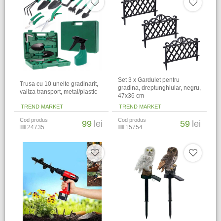
Set 3 x Gardulet pentru
Trusa cu 10 unelte gradinarit,
gradina, dreptunghiular, negru,
valiza transport, metal/plastic
47x36 cm
TREND MARKET
TREND MARKET
Cod produs
Cod produs
99
lei
59
lei
24735
15754