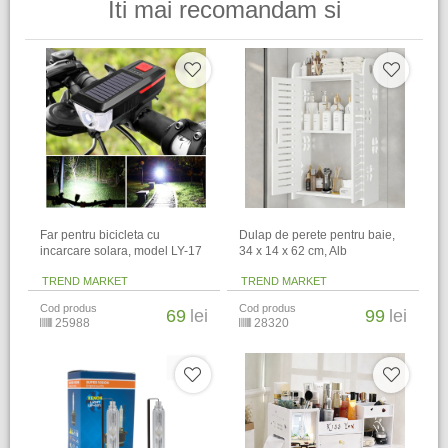
Iti mai recomandam si
Far pentru bicicleta cu
Dulap de perete pentru baie,
incarcare solara, model LY-17
34 x 14 x 62 cm​, Alb
TREND MARKET
TREND MARKET
Cod produs
Cod produs
69
lei
99
lei
25988
28320