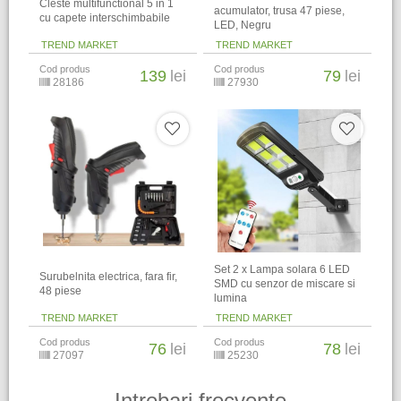
Cleste multifunctional 5 in 1
acumulator, trusa 47 piese,
cu capete interschimbabile
LED, Negru
TREND MARKET
TREND MARKET
Cod produs
Cod produs
139
lei
79
lei
28186
27930
Set 2 x Lampa solara 6 LED
Surubelnita electrica, fara fir,
SMD cu senzor de miscare si
48 piese
lumina
TREND MARKET
TREND MARKET
Cod produs
Cod produs
76
lei
78
lei
27097
25230
Intrebari frecvente