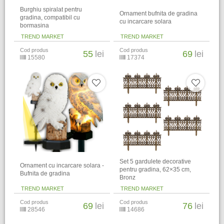
Burghiu spiralat pentru
Ornament bufnita de gradina
gradina, compatibil cu
cu incarcare solara
bormasina
TREND MARKET
TREND MARKET
Cod produs
Cod produs
55
lei
69
lei
15580
17374
Set 5 gardulete decorative
Ornament cu incarcare solara -
pentru gradina, 62×35 cm,
Bufnita de gradina
Bronz
TREND MARKET
TREND MARKET
Cod produs
Cod produs
69
lei
76
lei
28546
14686