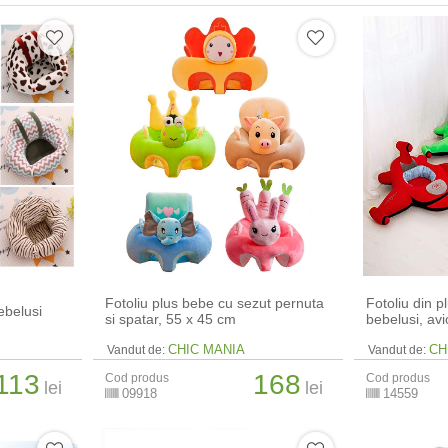
Fotoliu plus bebe cu sezut pernuta
Fotoliu din p
ebelusi
si spatar, 55 x 45 cm
bebelusi, av
CHIC MANIA
CH
Vandut de:
Vandut de:
113
168
Cod produs
Cod produs
lei
lei
09918
14559