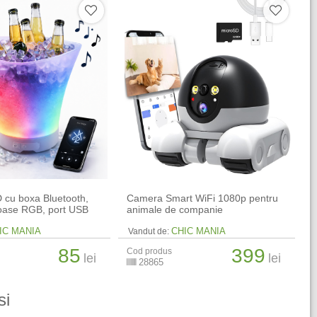
 cu boxa Bluetooth,
Camera Smart WiFi 1080p pentru
noase RGB, port USB
animale de companie
IC MANIA
CHIC MANIA
Vandut de:
85
399
Cod produs
lei
lei
28865
si