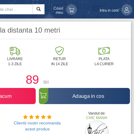
Cosul
Intra in cont
meu
a distanta 10 metri
LIVRARE
RETUR
PLATA
1-3 ZILE
IN 14 ZILE
LA CURIER
89
lei
 acum
Adauga in cos
Vandut de:
CHIC MANIA
Clientii nostri recomanda
acest produs