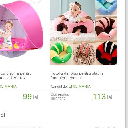
 cu piscina pentru
Fotoliu din plus pentru stat in
tectie UV - roz
fundulet bebelusi
IC MANIA
CHIC MANIA
Vandut de:
99
113
Cod produs
lei
lei
05757
si