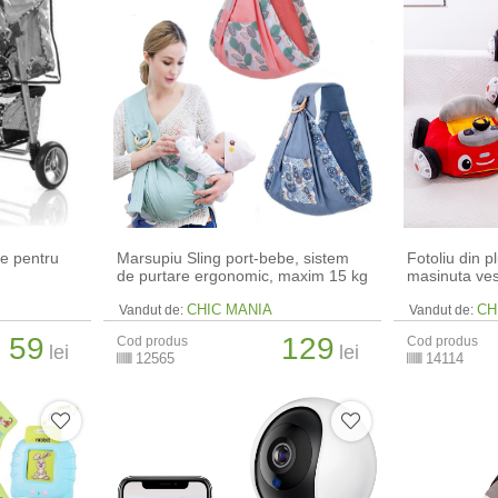
ie pentru
Marsupiu Sling port-bebe, sistem
Fotoliu din p
de purtare ergonomic, maxim 15 kg
masinuta ves
CHIC MANIA
CH
Vandut de:
Vandut de:
59
129
Cod produs
Cod produs
lei
lei
12565
14114