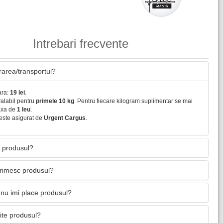
Intrebari frecvente
vrarea/transportul?
ara:
19 lei
.
valabil pentru
primele 10 kg
. Pentru fiecare kilogram suplimentar se mai
axa de
1 leu
.
este asigurat de
Urgent Cargus
.
 produsul?
primesc produsul?
nu imi place produsul?
mite produsul?