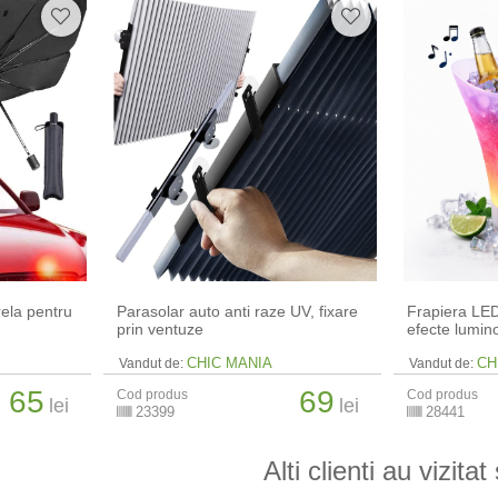
rela pentru
Parasolar auto anti raze UV, fixare
Frapiera LED
prin ventuze
efecte lumi
CHIC MANIA
CH
Vandut de:
Vandut de:
65
69
Cod produs
Cod produs
lei
lei
23399
28441
Alti clienti au vizitat 