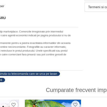
mber
Termeni si c
EGRU
 tip marketplace. Comenzile inregistrate prin intermediul
 catre agentii economici indicati pe pagina produsului si nu de
ermanente pentru a pastra exactitatea informatiilor din aceasta
ontine neconcordante. Fotografiile au caracter informativ,
neincluse in pretul produsului. Unele specificatii sau pretul
de catre comerciant fara preaviz sau pot contine greseli de
inuta cu telecomanda care se urca pe tavan
ti
Cumparate frecvent imp