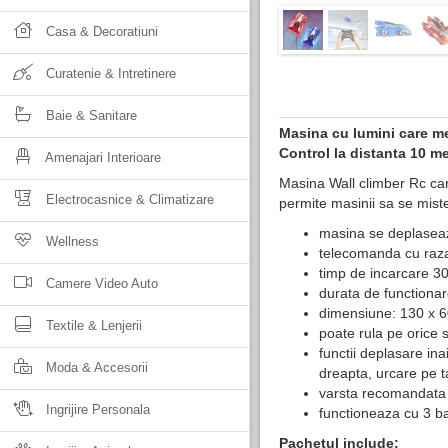
Casa & Decoratiuni
Curatenie & Intretinere
Baie & Sanitare
Masina cu lumini care me
Control la distanta 10 me
Amenajari Interioare
Masina Wall climber Rc car
Electrocasnice & Climatizare
permite masinii sa se miste
masina se deplaseaz
Wellness
telecomanda cu raza
timp de incarcare 3
Camere Video Auto
durata de functiona
dimensiune: 130 x 
Textile & Lenjerii
poate rula pe orice 
functii deplasare inai
Moda & Accesorii
dreapta, urcare pe 
varsta recomandata 
Ingrijire Personala
functioneaza cu 3 bat
Pachetul include: