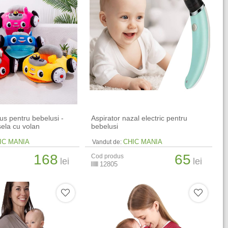
lus pentru bebelusi -
Aspirator nazal electric pentru
ela cu volan
bebelusi
IC MANIA
CHIC MANIA
Vandut de:
168
65
Cod produs
lei
lei
12805