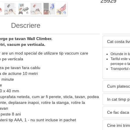
25929
Descriere
rge pe tavan Wall Climber.
Cat costa li
tri, vacum pe verticala.
 are un mod special de utilizare tip vaccum care
Oriunde in t
 pe verticala
Tariful este 
percepe o t
a pe tavan fara cablu
Transportul 
 de actiune 10 metri
0 minute
re
Cum platesc
60 x 40 mm
suprafata neteda, cum ar fi perete, sticla, tavan, podea
In cat timp 
nte, deplasare inapoi, rotire la stanga, rotire la
tavan
Ce fac daca 
peste 8 ani
erii tip AAA, 1 - nu sunt incluse in pachet
Cine imi tri