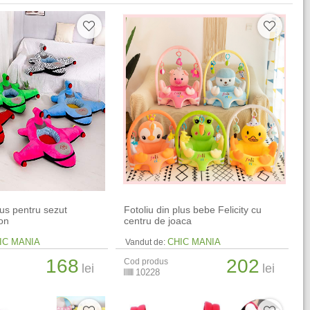
lus pentru sezut
Fotoliu din plus bebe Felicity cu
ion
centru de joaca
IC MANIA
CHIC MANIA
Vandut de:
168
202
Cod produs
lei
lei
10228