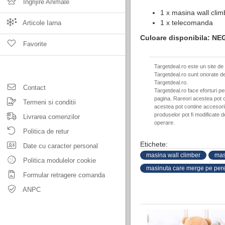
Ingrijire Animale
1 x masina wall cli
1 x telecomanda
Articole Iarna
Culoare disponibila: N
Favorite
Targetdeal.ro este un site de
Targetdeal.ro sunt onorate de
Targetdeal.ro.
Contact
Targetdeal.ro face eforturi p
pagina. Rareori acestea pot c
Termeni si conditii
acestea pot contine accesorii 
produselor pot fi modificate 
Livrarea comenzilor
operare.
Politica de retur
Etichete:
Date cu caracter personal
masina wall climber
mas
Politica modulelor cookie
masinuta care merge pe pere
Formular retragere comanda
ANPC