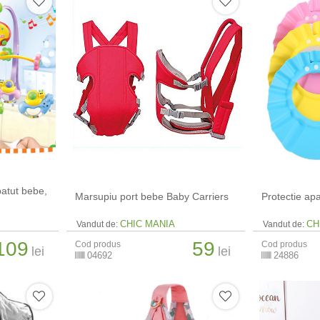
patut bebe,
Marsupiu port bebe Baby Carriers
Protectie ap
CHIC MANIA
CH
Vandut de:
Vandut de:
109
59
Cod produs
Cod produs
lei
lei
04692
24886