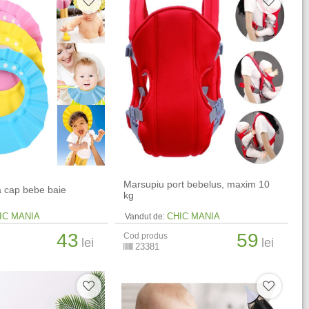
Marsupiu port bebelus, maxim 10
a cap bebe baie
kg
IC MANIA
CHIC MANIA
Vandut de:
43
59
Cod produs
lei
lei
23381