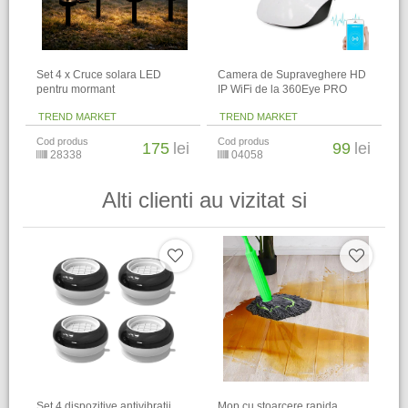
Set 4 x Cruce solara LED
Camera de Supraveghere HD
pentru mormant
IP WiFi de la 360Eye PRO
TREND MARKET
TREND MARKET
Cod produs
Cod produs
175
lei
99
lei
28338
04058
Alti clienti au vizitat si
Set 4 dispozitive antivibratii
Mop cu stoarcere rapida,