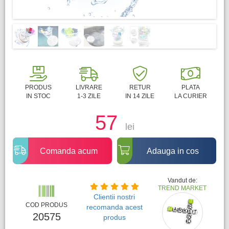
PRODUS
LIVRARE
RETUR
PLATA
IN STOC
1-3 ZILE
IN 14 ZILE
LA CURIER
57
lei
Comanda acum
Adauga in cos
Vandut de:
TREND MARKET
Clientii nostri
COD PRODUS
recomanda acest
20575
produs