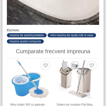
Etichete:
masina de spalat portabila
mini masina de spata rufe si vase
masina spalat compacta
Cumparate frecvent impreuna
Mop rotativ 360 cu galeata -
Sistem de curatare Flat Mop,