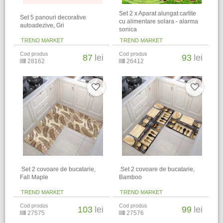
Set 2 x Aparat alungat cartite
Set 5 panouri decorative
cu alimentare solara - alarma
autoadezive, Gri
sonica
TREND MARKET
TREND MARKET
Cod produs
Cod produs
87
lei
93
lei
28162
26412
​ Set 2 covoare de bucatarie,
​ Set 2 covoare de bucatarie,
Fall Maple
Bamboo
TREND MARKET
TREND MARKET
Cod produs
Cod produs
103
lei
99
lei
27575
27576