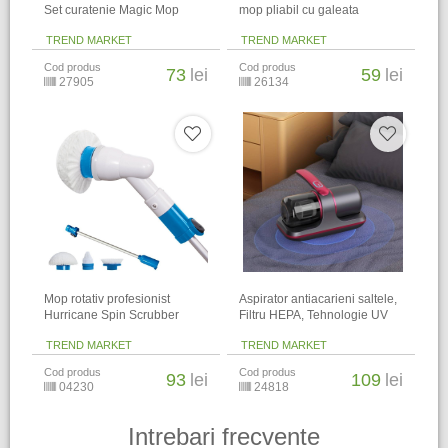
Set curatenie Magic Mop
mop pliabil cu galeata
TREND MARKET
TREND MARKET
Cod produs
Cod produs
73
lei
59
lei
27905
26134
Mop rotativ profesionist
Aspirator antiacarieni saltele,
Hurricane Spin Scrubber
Filtru HEPA, Tehnologie UV
TREND MARKET
TREND MARKET
Cod produs
Cod produs
93
lei
109
lei
04230
24818
Intrebari frecvente