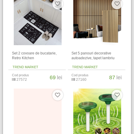
​Set 2 covoare de bucatarie,
Set 5 panouri decorative
Retro Kitchen
autoadezive, tapet lambriu
TREND MARKET
TREND MARKET
Cod produs
Cod produs
69
lei
87
lei
27572
27160