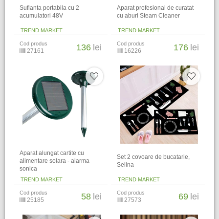
Suflanta portabila cu 2
Aparat profesional de curatat
acumulatori 48V
cu aburi Steam Cleaner
TREND MARKET
TREND MARKET
Cod produs
Cod produs
136
lei
176
lei
27161
16226
Aparat alungat cartite cu
​Set 2 covoare de bucatarie,
alimentare solara - alarma
Selina
sonica
TREND MARKET
TREND MARKET
Cod produs
Cod produs
58
lei
69
lei
25185
27573