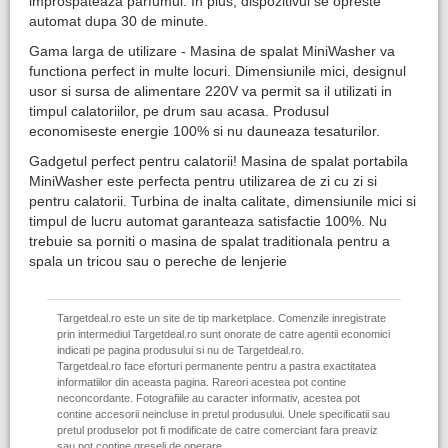
improspateaza parfumul. In plus, dispozitivul se opreste
automat dupa 30 de minute.
Gama larga de utilizare - Masina de spalat MiniWasher va
functiona perfect in multe locuri. Dimensiunile mici, designul
usor si sursa de alimentare 220V va permit sa il utilizati in
timpul calatoriilor, pe drum sau acasa. Produsul
economiseste energie 100% si nu dauneaza tesaturilor.
Gadgetul perfect pentru calatorii! Masina de spalat portabila
MiniWasher este perfecta pentru utilizarea de zi cu zi si
pentru calatorii. Turbina de inalta calitate, dimensiunile mici si
timpul de lucru automat garanteaza satisfactie 100%. Nu
trebuie sa porniti o masina de spalat traditionala pentru a
spala un tricou sau o pereche de lenjerie
Targetdeal.ro este un site de tip marketplace. Comenzile inregistrate
prin intermediul Targetdeal.ro sunt onorate de catre agentii economici
indicati pe pagina produsului si nu de Targetdeal.ro.
Targetdeal.ro face eforturi permanente pentru a pastra exactitatea
informatiilor din aceasta pagina. Rareori acestea pot contine
neconcordante. Fotografiile au caracter informativ, acestea pot
contine accesorii neincluse in pretul produsului. Unele specificatii sau
pretul produselor pot fi modificate de catre comerciant fara preaviz
sau pot contine greseli de operare.