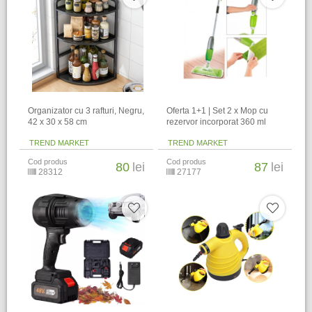
Organizator cu 3 rafturi, Negru,
Oferta 1+1 | Set 2 x Mop cu
42 x 30 x 58 cm
rezervor incorporat 360 ml
TREND MARKET
TREND MARKET
Cod produs
Cod produs
80
lei
87
lei
28312
27177