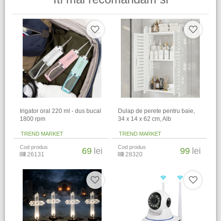
Irigator oral 220 ml - dus bucal
Dulap de perete pentru baie,
1800 rpm
34 x 14 x 62 cm​, Alb
TREND MARKET
TREND MARKET
Cod produs
Cod produs
69
lei
99
lei
26131
28320