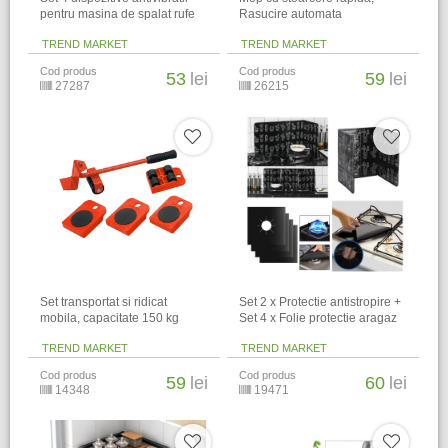
pentru masina de spalat rufe
Rasucire automata
TREND MARKET
TREND MARKET
Cod produs
Cod produs
53
lei
59
lei
27287
26215
Set transportat si ridicat
Set 2 x Protectie antistropire +
mobila, capacitate 150 kg
Set 4 x Folie protectie aragaz
TREND MARKET
TREND MARKET
Cod produs
Cod produs
59
lei
60
lei
14348
19471