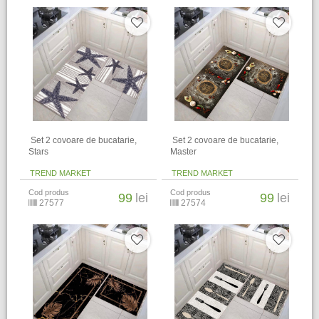
​ Set 2 covoare de bucatarie,
​ Set 2 covoare de bucatarie,
Stars
Master
TREND MARKET
TREND MARKET
Cod produs
Cod produs
99
lei
99
lei
27577
27574