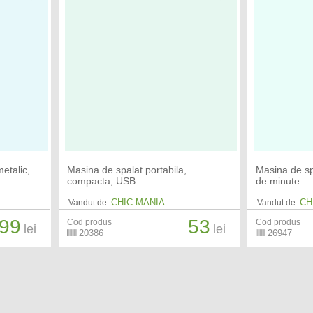
metalic,
Masina de spalat portabila,
Masina de sp
compacta, USB
de minute
CHIC MANIA
CH
Vandut de:
Vandut de:
99
53
Cod produs
Cod produs
lei
lei
20386
26947