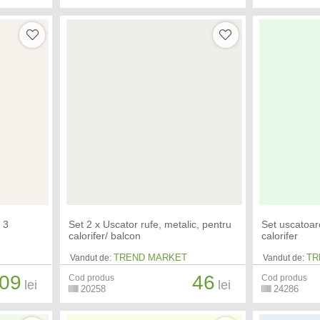
, 3
Set 2 x Uscator rufe, metalic, pentru
Set uscatoar
calorifer/ balcon
calorifer
TREND MARKET
TR
Vandut de:
Vandut de:
09
46
Cod produs
Cod produs
lei
lei
20258
24286