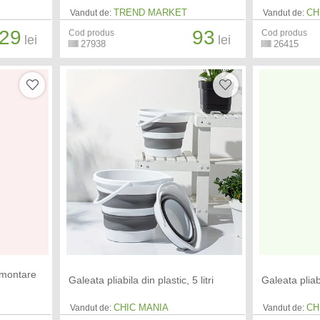
TREND MARKET
CH
Vandut de:
Vandut de:
29
93
Cod produs
Cod produs
lei
lei
27938
26415
, montare
Galeata pliabila din plastic, 5 litri
Galeata pliabi
CHIC MANIA
CH
Vandut de:
Vandut de: