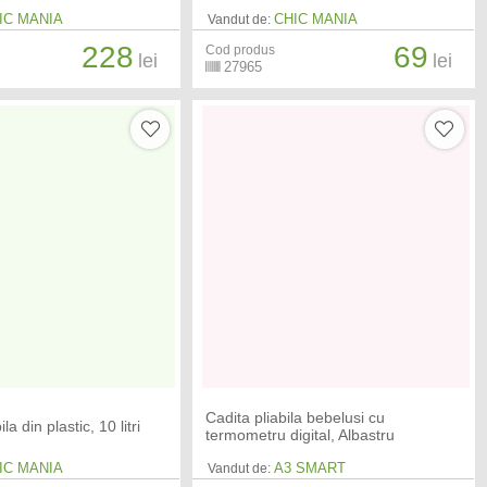
IC MANIA
CHIC MANIA
Vandut de:
228
69
Cod produs
lei
lei
27965
Cadita pliabila bebelusi cu
la din plastic, 10 litri
termometru digital, Albastru
IC MANIA
A3 SMART
Vandut de: