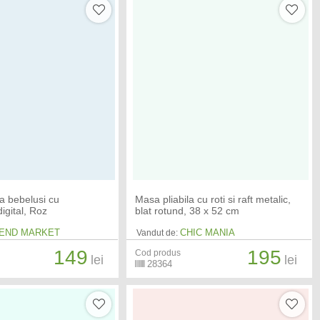
la bebelusi cu
Masa pliabila cu roti si raft metalic,
igital, Roz
blat rotund, 38 x 52 cm
END MARKET
CHIC MANIA
Vandut de:
149
195
Cod produs
lei
lei
28364