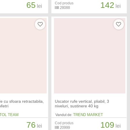
65
142
Cod produs
lei
lei
28088
e cu sfoara retractabila,
Uscator rufe vertical, pliabil, 3
 Metri
niveluri, sustinere 40 kg
TOL TEAM
TREND MARKET
Vandut de:
76
109
Cod produs
lei
lei
20999