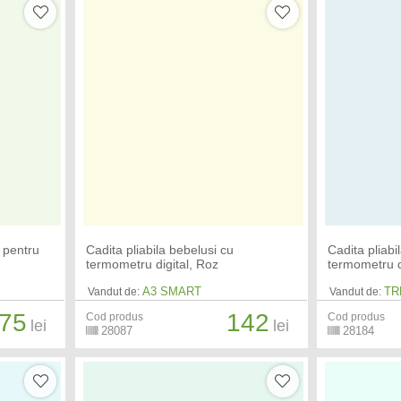
 pentru
Cadita pliabila bebelusi cu
Cadita pliabi
termometru digital, Roz
termometru d
A3 SMART
TR
Vandut de:
Vandut de:
75
142
Cod produs
Cod produs
lei
lei
28087
28184