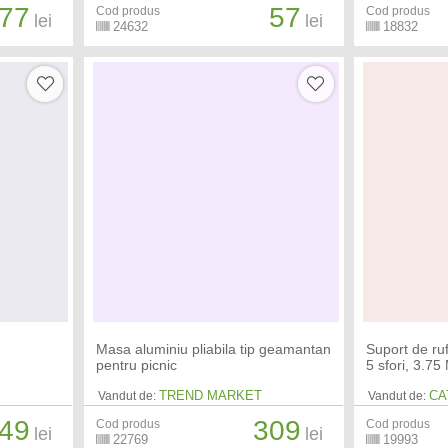
77
57
Cod produs
Cod produs
lei
lei
24632
18832
Masa aluminiu pliabila tip geamantan
Suport de ruf
pentru picnic
5 sfori, 3.75
TREND MARKET
CA
Vandut de:
Vandut de:
49
309
Cod produs
Cod produs
lei
lei
22769
19993