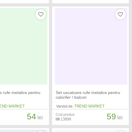
e rufe metalice pentru
Set uscatoare rufe metalice pentru
calorifer / balcon
END MARKET
TREND MARKET
Vandut de:
54
59
Cod produs
lei
lei
13899