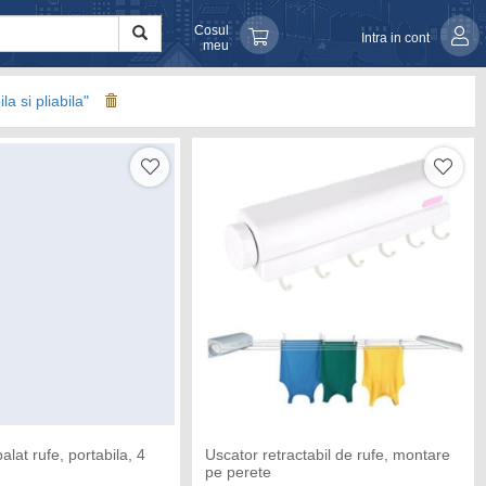
Cosul
Intra in cont
meu
la si pliabila"
lat rufe, portabila, 4
Uscator retractabil de rufe, montare
pe perete