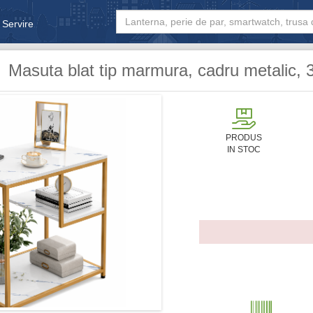
 Servire
& Bebe
Masuta blat tip marmura, cadru metalic, 
PRODUS
IN STOC