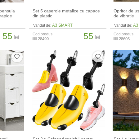
 pensula
Set 5 caserole metalice cu capace
Opritor de u
 rapide
din plastic
de vibratie
A3 SMART
A3
Vandut de:
Vandut de:
55
55
Cod produs
Cod produs
lei
lei
28499
28605
patii
Set 2 x Calapod reglabil pentru
Set 4 x lamp