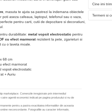
Cine imi tri
re
, masuta te ajuta sa pastrezi la indemana obiectele
Termeni si c
or poti aseza cafeaua, laptopul, telefonul sau o vaza,
 perfecte pentru carti, cutii de depozitare si decoratiuni,
ul.
ntru durabilitate:
metal vopsit electrostatic
pentru
MDF cu efect marmorat
rezistent la pete, zgarieturi si
ut cu o laveta moale.
 x 68 cm
cu efect marmorat
 vopsit electrostatic
at + Auriu
 tip marketplace. Comenzile inregistrate prin intermediul
 catre agentii economici indicati pe pagina produsului si nu de
ermanente pentru a pastra exactitatea informatiilor din aceasta
ontine neconcordante. Fotografiile au caracter informativ,