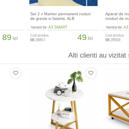
Set 2 x Marker permanent rosturi
Aparat de ma
de gresie si faianta, ALB
moduri de m
A3 SMART
A3
Vandut de:
Vandut de:
89
49
Cod produs
Cod produs
lei
lei
28857
28559
Alti clienti au vizitat 