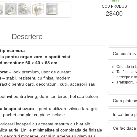
COD PRODUS
28400
Descriere
 tip marmura
Cat costa li
la pentru organizare in spatii mici
, dimensiune 60 x 40 x 68 cm
Oriunde in t
orat
– look premium, usor de curatat
Tariful este 
percepe o t
u
– stabil, rezistent, cu finisaj modern
Transportul 
actic pentru carti, decoratiuni, cutii, accesorii sau
otrivit pentru living, dormitor, birou, hol sau balcon
Cum platesc
a la apa si uzura
– pentru utilizare zilnica fara griji
In cat timp 
– pachet complet cu piese incluse
ricarei incaperi cu aceasta masuta cu blat alb
Ce fac daca 
ica aurie. Liniile minimaliste si combinatia de finisaje
 in decoruri moderne, cat si in amenajari glam sau