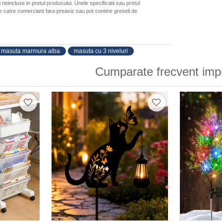
neincluse in pretul produsului. Unele specificatii sau pretul
de catre comerciant fara preaviz sau pot contine greseli de
masuta marmura alba
masuta cu 3 niveluri
Cumparate frecvent imp