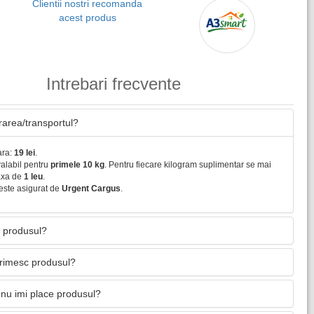
Clientii nostri recomanda
acest produs
Intrebari frecvente
vrarea/transportul?
ara:
19 lei
.
valabil pentru
primele 10 kg
. Pentru fiecare kilogram suplimentar se mai
axa de
1 leu
.
este asigurat de
Urgent Cargus
.
 produsul?
primesc produsul?
nu imi place produsul?