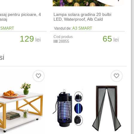
saj pentru picioare, 4
Lampa solara gradina 20 bulbi
asaj
LED, Waterproof, Alb Cald
 SMART
A3 SMART
Vandut de:
129
65
Cod produs
lei
lei
28855
si