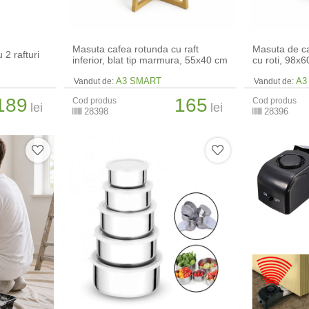
Masuta cafea rotunda cu raft
Masuta de ca
 2 rafturi
inferior, blat tip marmura, 55x40 cm
cu roti, 98x
A3 SMART
A3
Vandut de:
Vandut de:
189
165
Cod produs
Cod produs
lei
lei
28398
28396