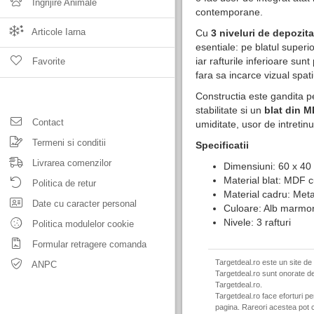
Ingrijire Animale
contemporane.
Articole Iarna
Cu
3 niveluri de depozita
esentiale: pe blatul superi
iar rafturile inferioare sunt
Favorite
fara sa incarce vizual spati
Constructia este gandita pe
stabilitate si un
blat din 
Contact
umiditate, usor de intretin
Termeni si conditii
Specificatii
Livrarea comenzilor
Dimensiuni: 60 x 40
Material blat: MDF 
Politica de retur
Material cadru: Metal
Date cu caracter personal
Culoare: Alb marmor
Nivele: 3 rafturi
Politica modulelor cookie
Formular retragere comanda
Targetdeal.ro este un site de
ANPC
Targetdeal.ro sunt onorate de
Targetdeal.ro.
Targetdeal.ro face eforturi p
pagina. Rareori acestea pot c