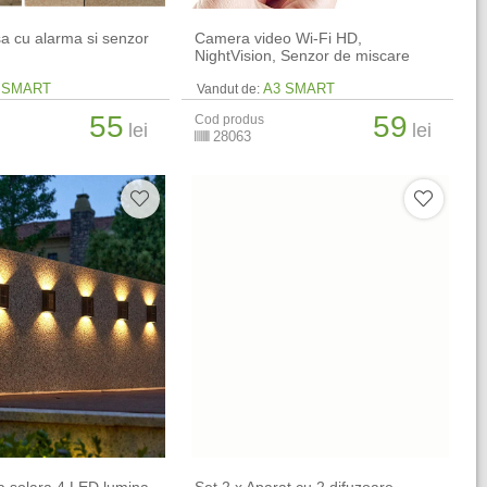
sa cu alarma si senzor
Camera video Wi-Fi HD,
NightVision, Senzor de miscare
 SMART
A3 SMART
Vandut de:
55
59
Cod produs
lei
lei
28063
a solara 4 LED lumina
Set 2 x Aparat cu 2 difuzoare