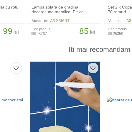
la cu roti,
Lampa solara de gradina,
Set 2 x Copa
decoratiune metalica, Pisica
70 ramuri
A3 SMART
A3
Vandut de:
Vandut de:
99
85
Cod produs
Cod produs
lei
lei
28767
25359
Iti mai recomandam 