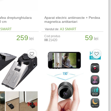
fea dreptunghiulara
Aparat electric antiinsecte + Perdea
60 cm
magnetica antitantari
 SMART
A3 SMART
Vandut de:
259
59
Cod produs
lei
lei
21420