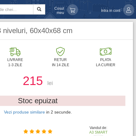
Cosul
Intra in cont
meu
3 niveluri, 60x40x68 cm
LIVRARE
RETUR
PLATA
1-3 ZILE
IN 14 ZILE
LA CURIER
215
lei
Stoc epuizat
Vezi produse similare
in
1
secunde.
Vandut de:
A3 SMART