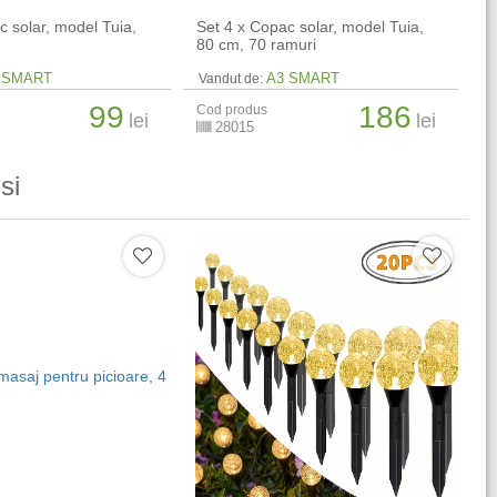
c solar, model Tuia,
Set 4 x Copac solar, model Tuia,
80 cm, 70 ramuri
 SMART
A3 SMART
Vandut de:
99
186
Cod produs
lei
lei
28015
si