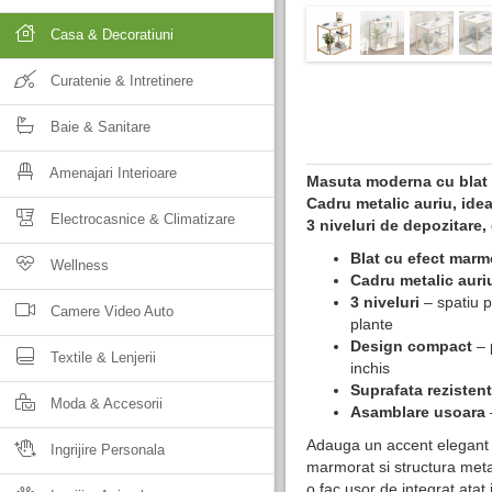
Casa & Decoratiuni
Curatenie & Intretinere
Baie & Sanitare
Amenajari Interioare
Masuta moderna cu blat
Cadru metalic auriu, idea
Electrocasnice & Climatizare
3 niveluri de depozitare
Blat cu efect marm
Wellness
Cadru metalic auri
3 niveluri
– spatiu pr
Camere Video Auto
plante
Design compact
– p
Textile & Lenjerii
inchis
Suprafata rezistent
Moda & Accesorii
Asamblare usoara
Adauga un accent elegant o
Ingrijire Personala
marmorat si structura metal
o fac usor de integrat atat