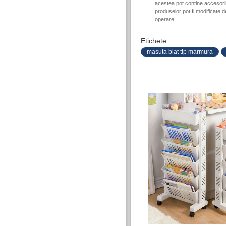
acestea pot contine accesorii 
produselor pot fi modificate 
operare.
Etichete:
masuta blat tip marmura