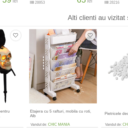
lei
lei
28853
28216
Alti clienti au vizitat 
pentru
Etajera cu 5 rafturi, mobila cu roti,
Pietricele de
a
Alb
CHIC MANIA
CH
Vandut de:
Vandut de: