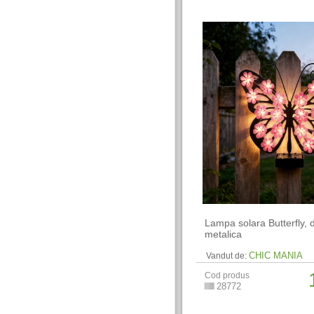
Lampa solara Butterfly, 
metalica
CHIC MANIA
Vandut de:
Cod produs
28772