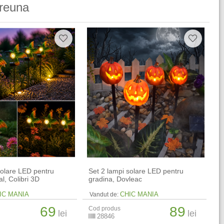
reuna
solare LED pentru
Set 2 lampi solare LED pentru
l, Colibri 3D
gradina, Dovleac
IC MANIA
CHIC MANIA
Vandut de:
69
89
Cod produs
lei
lei
28846