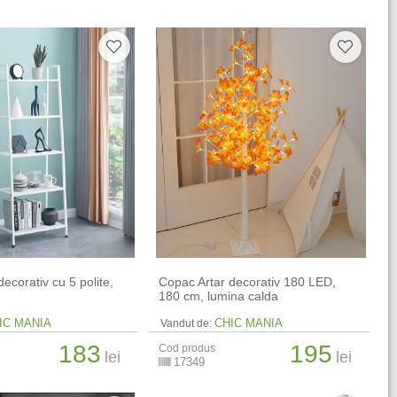
decorativ cu 5 polite,
Copac Artar decorativ 180 LED,
180 cm, lumina calda
IC MANIA
CHIC MANIA
Vandut de:
183
195
Cod produs
lei
lei
17349