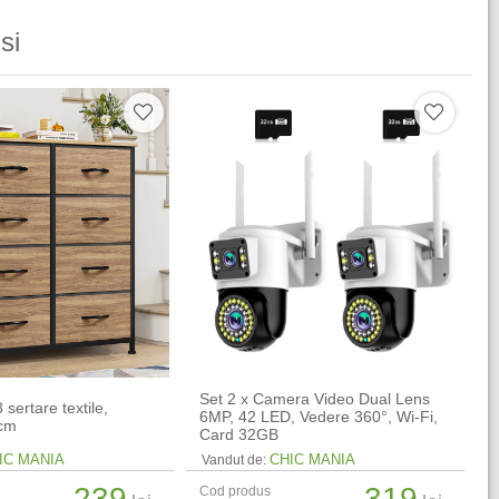
si
Set 2 x Camera Video Dual Lens
sertare textile,
6MP, 42 LED, Vedere 360°, Wi-Fi,
 cm
Card 32GB
IC MANIA
CHIC MANIA
Vandut de:
239
319
Cod produs