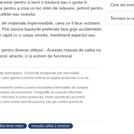
necesar pentru a servi o bautura sau o gusta in
Cine imi tri
 pentru a crea un loc intim de relaxare, potrivit pentru
cafelei sau ceaiului.
Termeni si c
t din materiale impermeabile, ceea ce il face rezistent
t. Poti savura bauturile preferate fara grija accidentelor,
ce rapid cu o carpa umeda, mentinand aspectul sau
la pentru diverse utilizari - Aceasta masuta de cafea nu
or atractiv, ci si extrem de functional.
 tip marketplace. Comenzile inregistrate prin intermediul
 catre agentii economici indicati pe pagina produsului si nu de
ermanente pentru a pastra exactitatea informatiilor din aceasta
ontine neconcordante. Fotografiile au caracter informativ,
neincluse in pretul produsului. Unele specificatii sau pretul
de catre comerciant fara preaviz sau pot contine greseli de
fea lemn maro
masuta cafea 2 niveluri