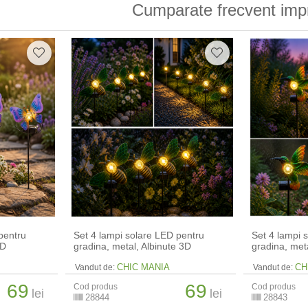
Cumparate frecvent imp
pentru
Set 4 lampi solare LED pentru
Set 4 lampi 
3D
gradina, metal, Albinute 3D
gradina, meta
CHIC MANIA
CH
Vandut de:
Vandut de:
69
69
Cod produs
Cod produs
lei
lei
28844
28843