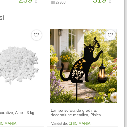
lei
lei
27953
si
Lampa solara de gradina,
corative, Albe - 3 kg
decoratiune metalica, Pisica
IC MANIA
CHIC MANIA
Vandut de: