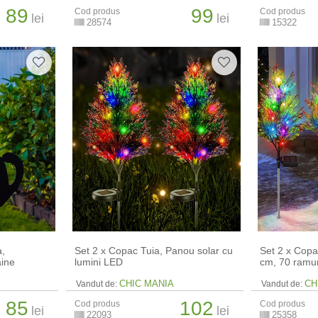
89
99
Cod produs
Cod produs
lei
lei
28574
15322
a,
Set 2 x Copac Tuia, Panou solar cu
Set 2 x Copa
aine
lumini LED
cm, 70 ramur
CHIC MANIA
CH
Vandut de:
Vandut de:
85
102
Cod produs
Cod produs
lei
lei
22093
25358