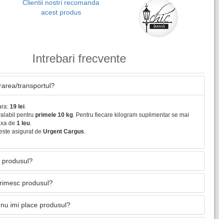
Clientii nostri recomanda
acest produs
Intrebari frecvente
vrarea/transportul?
ara:
19 lei
.
valabil pentru
primele 10 kg
. Pentru fiecare kilogram suplimentar se mai
axa de
1 leu
.
este asigurat de
Urgent Cargus
.
 produsul?
primesc produsul?
nu imi place produsul?