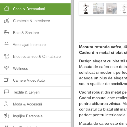
Casa & Decoratiuni
Curatenie & Intretinere
Baie & Sanitare
Amenajari Interioare
Masuta rotunda cafea, 
Cadru din metal si blat s
Electrocasnice & Climatizare
Design elegant cu blat stil
Masuta de cafea este dotata
Wellness
sofisticat si modern, perf
adauga un plus de eleganta 
Camere Video Auto
sau a spatiilor de socializa
Cadrul robust din metal pent
Textile & Lenjerii
Cadrul masutei este realizat
pentru utilizarea zilnica. 
Moda & Accesorii
contrastul cu blatul stil m
perfect pentru interioarel
Ingrijire Personala
Masuta de cafea este dimen