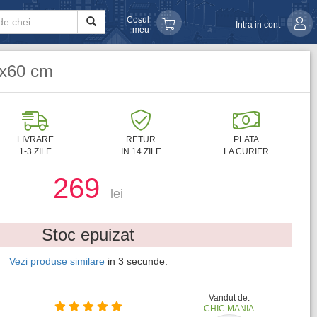
Cosul
Intra in cont
meu
0x60 cm
LIVRARE
RETUR
PLATA
1-3 ZILE
IN 14 ZILE
LA CURIER
269
lei
Stoc epuizat
Vezi produse similare
in
1
secunde.
Vandut de:
CHIC MANIA