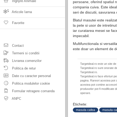
Ingrijire Animale
persoane, oferind spatiul 
compania cuiva. Este ideala
Articole Iarna
seri de discutii, savurarea 
Blatul masutei este realiza
Favorite
la pete si usor de intretinu
iar curatarea mesei se fa
impecabil.
Multifunctionala si versati
Contact
este doar un element de dec
Termeni si conditii
Livrarea comenzilor
Targetdeal.ro este un site de
Politica de retur
Targetdeal.ro sunt onorate de
Targetdeal.ro.
Date cu caracter personal
Targetdeal.ro face eforturi p
pagina. Rareori acestea pot c
Politica modulelor cookie
acestea pot contine accesorii 
produselor pot fi modificate 
Formular retragere comanda
operare.
ANPC
Etichete:
masuta cafea
masuta ca