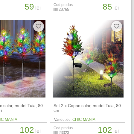
59
85
Cod produs
lei
lei
28765
c solar, model Tuia, 80
Set 2 x Copac solar, model Tuia, 80
i
cm
IC MANIA
CHIC MANIA
Vandut de:
102
102
Cod produs
lei
lei
23323