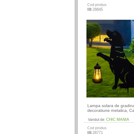
Cod produs
28845
Lampa solara de gradin
decoratiune metalica, C
CHIC MANIA
Vandut de:
Cod produs
28771