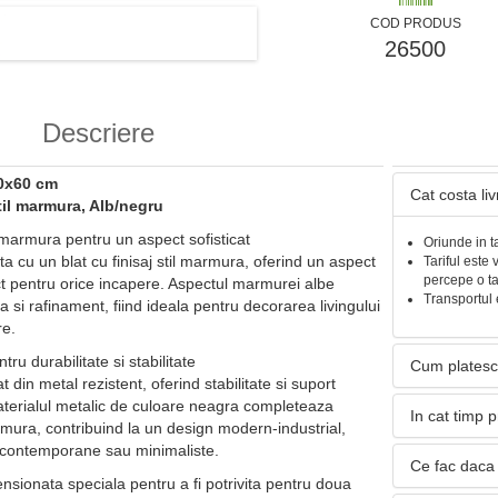
COD PRODUS
26500
Descriere
40x60 cm
Cat costa li
til marmura, Alb/negru
 marmura pentru un aspect sofisticat
Oriunde in t
 cu un blat cu finisaj stil marmura, oferind un aspect
Tariful este 
percepe o t
ect pentru orice incapere. Aspectul marmurei albe
Transportul 
si rafinament, fiind ideala pentru decorarea livingului
re.
ru durabilitate si stabilitate
Cum platesc
 din metal rezistent, oferind stabilitate si suport
Materialul metalic de culoare neagra completeaza
In cat timp 
armura, contribuind la un design modern-industrial,
e contemporane sau minimaliste.
Ce fac daca 
sionata speciala pentru a fi potrivita pentru doua