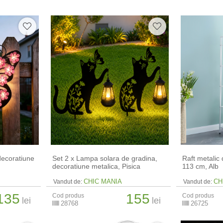
decoratiune
Set 2 x Lampa solara de gradina,
Raft metalic 
decoratiune metalica, Pisica
113 cm, Alb
CHIC MANIA
CH
Vandut de:
Vandut de:
135
155
Cod produs
Cod produs
lei
lei
28768
26725