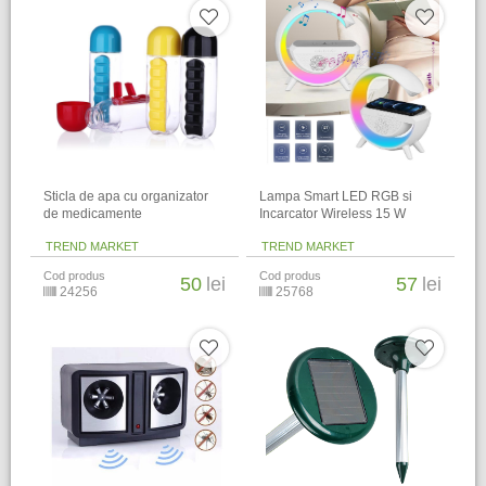
Sticla de apa cu organizator
Lampa Smart LED RGB si
de medicamente
Incarcator Wireless 15 W
TREND MARKET
TREND MARKET
Cod produs
Cod produs
50
lei
57
lei
24256
25768