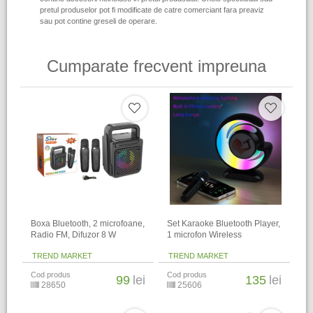
pretul produselor pot fi modificate de catre comerciant fara preaviz
sau pot contine greseli de operare.
Cumparate frecvent impreuna
Boxa Bluetooth, 2 microfoane,
Set Karaoke Bluetooth Player,
Radio FM, Difuzor 8 W
1 microfon Wireless
TREND MARKET
TREND MARKET
Cod produs
Cod produs
99
lei
135
lei
28650
25606