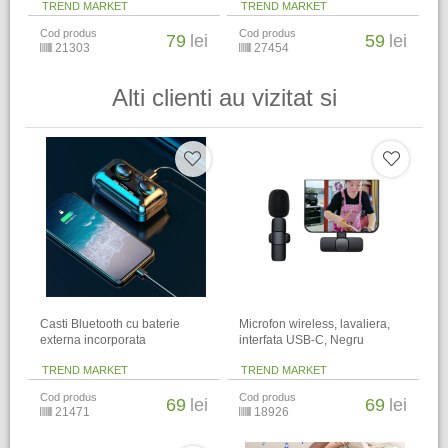
TREND MARKET
TREND MARKET
Cod produs
Cod produs
79
lei
59
lei
21303
27454
Alti clienti au vizitat si
Casti Bluetooth cu baterie
Microfon wireless, lavaliera,
externa incorporata
interfata USB-C, Negru
TREND MARKET
TREND MARKET
Cod produs
Cod produs
69
lei
69
lei
21471
18926