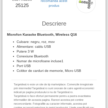
recomanda acest
25125
produs
Descriere
Microfon Karaoke Bluetooth, Wireless Q16
Culoare: negru, roz, mov
Alimentare: cablu USB
Putere 3 W
Conexiune Bluetooth
Numar de microfoane incluse1
Port USB
Ccititor de carduri de memorie, Micro USB
Targetdeal.ro este un site de tip marketplace. Comenzile inregistrate
prin intermediul Targetdeal.ro sunt onorate de catre agentii economici
indicati pe pagina produsului si nu de Targetdeal.ro.
Targetdeal.ro face eforturi permanente pentru a pastra exactitatea
informatiilor din aceasta pagina. Rareori acestea pot contine
neconcordante. Fotografiile au caracter informativ, acestea pot
contine accesorii neincluse in pretul produsului. Unele specificatii sau