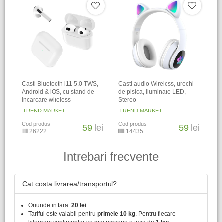
Casti Bluetooth i11 5.0 TWS,
Casti audio Wireless, urechi
Android & iOS, cu stand de
de pisica, iluminare LED,
incarcare wireless
Stereo
TREND MARKET
TREND MARKET
Cod produs
Cod produs
59
lei
59
lei
26222
14435
Intrebari frecvente
Cat costa livrarea/transportul?
Oriunde in tara:
20 lei
Tariful este valabil pentru
primele 10 kg
. Pentru fiecare
kilogram suplimentar se mai percepe o taxa de
1 leu
.