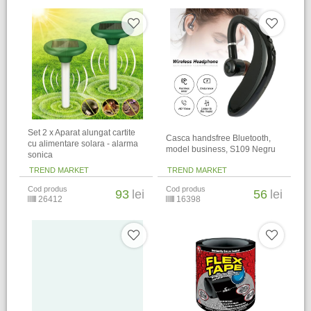
Set 2 x Aparat alungat cartite
Casca handsfree Bluetooth,
cu alimentare solara - alarma
model business, S109 Negru
sonica
TREND MARKET
TREND MARKET
Cod produs
Cod produs
93
lei
56
lei
26412
16398