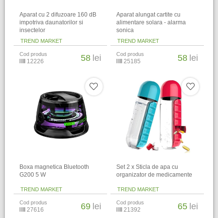
Aparat cu 2 difuzoare 160 dB
Aparat alungat cartite cu
impotriva daunatorilor si
alimentare solara - alarma
insectelor
sonica
TREND MARKET
TREND MARKET
Cod produs
Cod produs
58
lei
58
lei
12226
25185
Boxa magnetica Bluetooth
Set 2 x Sticla de apa cu
G200 5 W
organizator de medicamente
TREND MARKET
TREND MARKET
Cod produs
Cod produs
69
lei
65
lei
27616
21392