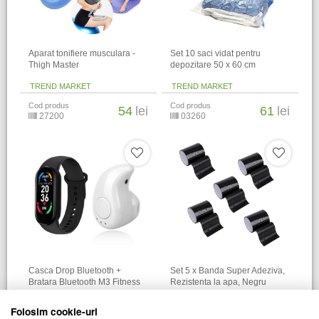
Aparat tonifiere musculara -
Set 10 saci vidat pentru
Thigh Master
depozitare 50 x 60 cm
TREND MARKET
TREND MARKET
Cod produs
Cod produs
54
lei
61
lei
27200
03260
Casca Drop Bluetooth +
Set 5 x Banda Super Adeziva,
Bratara Bluetooth M3 Fitness
Rezistenta la apa, Negru
TREND MARKET
TREND MARKET
Folosim cookie-uri