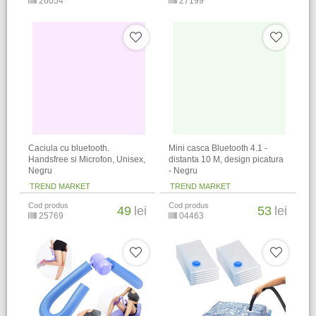
26054
27199
Caciula cu bluetooth.
Mini casca Bluetooth 4.1 -
Handsfree si Microfon, Unisex,
distanta 10 M, design picatura
Negru
- Negru
TREND MARKET
TREND MARKET
Cod produs
Cod produs
49
lei
53
lei
25769
04463