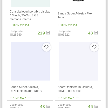
Consola jocuri portabil, display
Banda Super Adeziva Flex
4.3 inch, TV-Out, 8 GB
Tape
memorie interna
TREND MARKET
TREND MARKET
Cod produs
Cod produs
219
lei
43
lei
28640
03521
Banda Super Adeziva,
Aparat tonifiere musculara,
Rezistenta la apa, Negru
pelvis, sold si fese
TREND MARKET
TREND MARKET
Cod produs
Cod produs
43
lei
46
lei