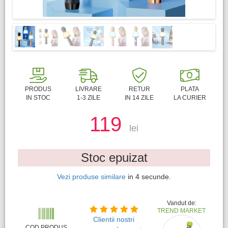
PRODUS
LIVRARE
RETUR
PLATA
IN STOC
1-3 ZILE
IN 14 ZILE
LA CURIER
119
lei
Stoc epuizat
Vezi produse similare
in
3
secunde.
Vandut de:
TREND MARKET
Clientii nostri
COD PRODUS