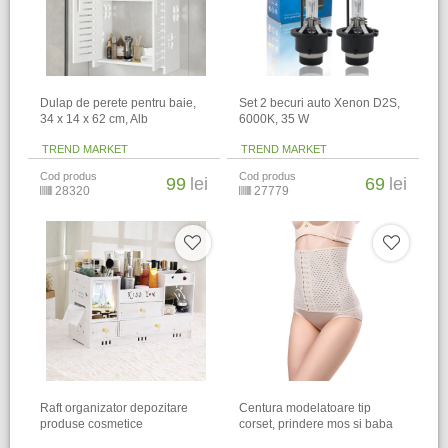
Dulap de perete pentru baie,
Set 2 becuri auto Xenon D2S,
34 x 14 x 62 cm​, Alb
6000K, 35 W
TREND MARKET
TREND MARKET
Cod produs
Cod produs
99
lei
69
lei
28320
27779
Raft organizator depozitare
Centura modelatoare tip
produse cosmetice
corset, prindere mos si baba