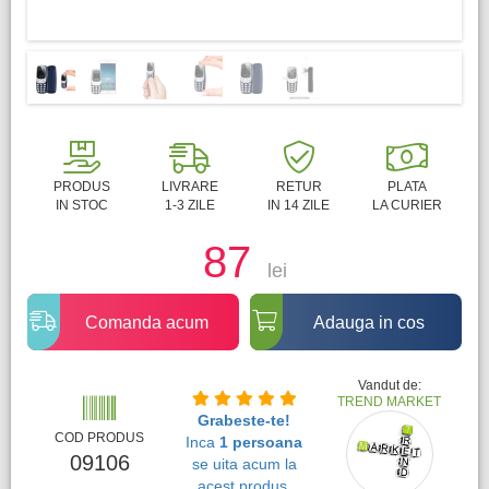
PRODUS
LIVRARE
RETUR
PLATA
IN STOC
1-3 ZILE
IN 14 ZILE
LA CURIER
87
lei
Comanda acum
Adauga in cos
Vandut de:
TREND MARKET
Grabeste-te!
COD PRODUS
Inca
1 persoana
09106
se uita acum la
acest produs.