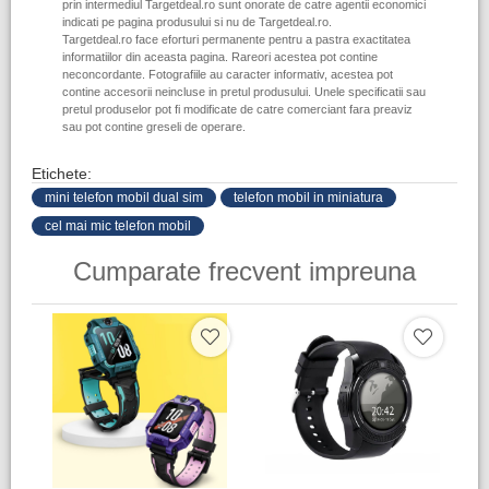
prin intermediul Targetdeal.ro sunt onorate de catre agentii economici
indicati pe pagina produsului si nu de Targetdeal.ro.
Targetdeal.ro face eforturi permanente pentru a pastra exactitatea
informatiilor din aceasta pagina. Rareori acestea pot contine
neconcordante. Fotografiile au caracter informativ, acestea pot
contine accesorii neincluse in pretul produsului. Unele specificatii sau
pretul produselor pot fi modificate de catre comerciant fara preaviz
sau pot contine greseli de operare.
Etichete:
mini telefon mobil dual sim
telefon mobil in miniatura
cel mai mic telefon mobil
Cumparate frecvent impreuna