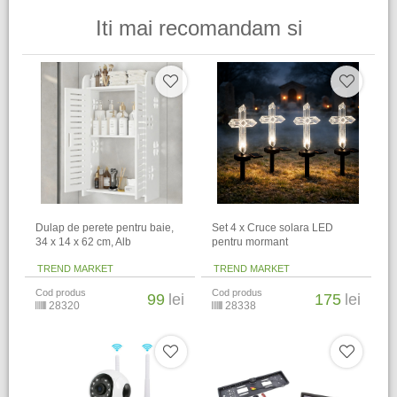
Iti mai recomandam si
Dulap de perete pentru baie,
Set 4 x Cruce solara LED
34 x 14 x 62 cm​, Alb
pentru mormant
TREND MARKET
TREND MARKET
Cod produs
Cod produs
99
lei
175
lei
28320
28338