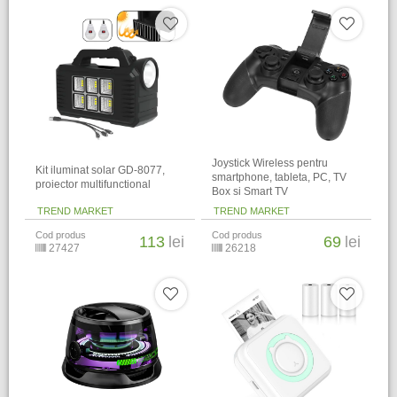
Joystick Wireless pentru
Kit iluminat solar GD-8077,
smartphone, tableta, PC, TV
proiector multifunctional
Box si Smart TV
TREND MARKET
TREND MARKET
Cod produs
Cod produs
113
lei
69
lei
27427
26218