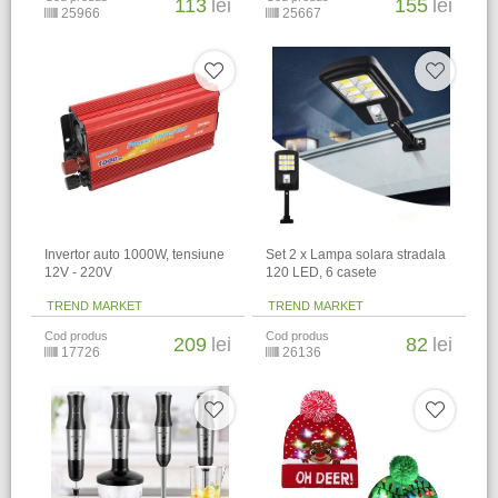
113
lei
155
lei
25966
25667
Invertor auto 1000W, tensiune
Set 2 x Lampa solara stradala
12V - 220V
120 LED, 6 casete
TREND MARKET
TREND MARKET
Cod produs
Cod produs
209
lei
82
lei
17726
26136