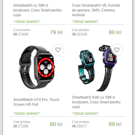
Smartwatch cu SIM si
Ceas Smartwatch V8, Functie
localizare, Ceas Smart pentru
de apelare, SMS, Camera,
copii
Android
TREND MARKET
TREND MARKET
Cod produs
Cod produs
79
lei
80
lei
27808
26249
Smartwatch Kids cu SIM si
SmartWatch GT4 Pro, Touch
localizare, Ceas Smart pentru
Screen HD Full
copii
TREND MARKET
TREND MARKET
Cod produs
Cod produs
80
lei
89
lei
27298
28677