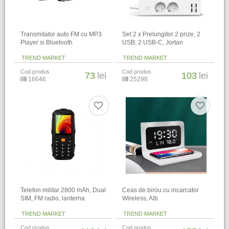
Transmitator auto FM cu MP3
Set 2 x Prelungitor 2 prize, 2
Player si Bluetooth
USB, 2 USB-C, Jortan
TREND MARKET
TREND MARKET
Cod produs
Cod produs
73
lei
103
lei
16646
25298
Telefon militar 2800 mAh, Dual
Ceas de birou cu incarcator
SIM, FM radio, lanterna
Wireless, Alb
TREND MARKET
TREND MARKET
Cod produs
Cod produs