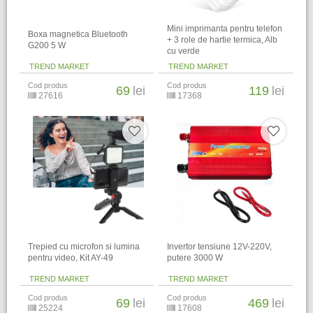
Mini imprimanta pentru telefon
Boxa magnetica Bluetooth
+ 3 role de hartie termica, Alb
G200 5 W
cu verde
TREND MARKET
TREND MARKET
Cod produs
Cod produs
69
lei
119
lei
27616
17368
Trepied cu microfon si lumina
Invertor tensiune 12V-220V,
pentru video, Kit AY-49
putere 3000 W
TREND MARKET
TREND MARKET
Cod produs
Cod produs
69
lei
469
lei
25224
17608