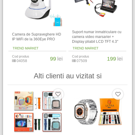
Suport numar inmatriculare cu
Camera de Supraveghere HD
camera video marsarier +
IP WiFi de la 360Eye PRO
Display pliabil LCD TFT 4.3"
TREND MARKET
TREND MARKET
Cod produs
Cod produs
99
lei
199
lei
04058
07509
Alti clienti au vizitat si