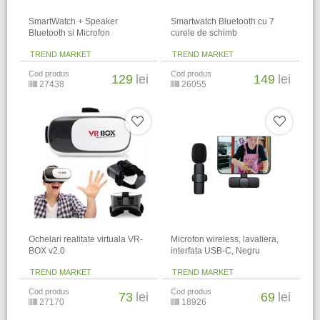
SmartWatch + Speaker
Smartwatch Bluetooth cu 7
Bluetooth si Microfon
curele de schimb
TREND MARKET
TREND MARKET
Cod produs
Cod produs
129
lei
149
lei
27438
26055
Ochelari realitate virtuala VR-
Microfon wireless, lavaliera,
BOX v2.0
interfata USB-C, Negru
TREND MARKET
TREND MARKET
Cod produs
Cod produs
73
lei
69
lei
27170
18926