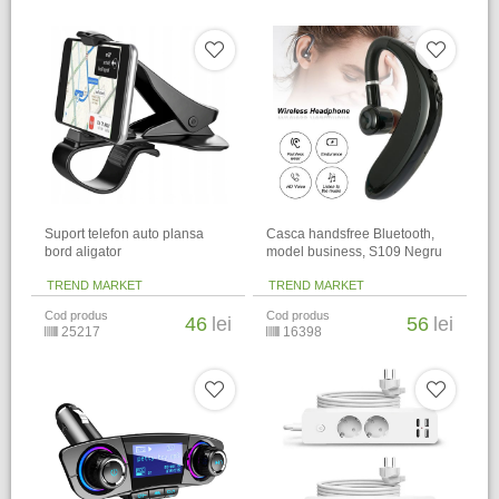
Suport telefon auto plansa
Casca handsfree Bluetooth,
bord aligator
model business, S109 Negru
TREND MARKET
TREND MARKET
Cod produs
Cod produs
46
lei
56
lei
25217
16398