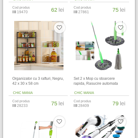
Cod produs
Cod produs
62
lei
75
lei
19470
27861
Organizator cu 3 rafturi, Negru,
Set 2 x Mop cu stoarcere
42 x 30 x 58 cm
rapida, Rasucire automata
CHIC MANIA
CHIC MANIA
Cod produs
Cod produs
75
lei
79
lei
28233
28409