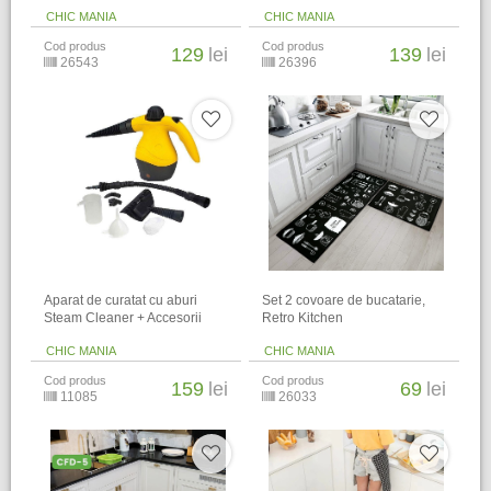
CHIC MANIA
CHIC MANIA
Cod produs
Cod produs
129
lei
139
lei
26543
26396
Aparat de curatat cu aburi
​Set 2 covoare de bucatarie,
Steam Cleaner + Accesorii
Retro Kitchen
CHIC MANIA
CHIC MANIA
Cod produs
Cod produs
159
lei
69
lei
11085
26033