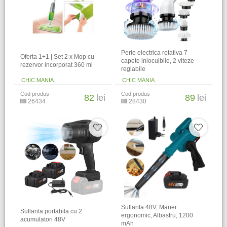
Perie electrica rotativa 7
Oferta 1+1 | Set 2 x Mop cu
capete inlocuibile, 2 viteze
rezervor incorporat 360 ml
reglabile
CHIC MANIA
CHIC MANIA
Cod produs
Cod produs
82
lei
89
lei
26434
28430
Suflanta 48V, Maner
Suflanta portabila cu 2
ergonomic, Albastru, 1200
acumulatori 48V
mAh