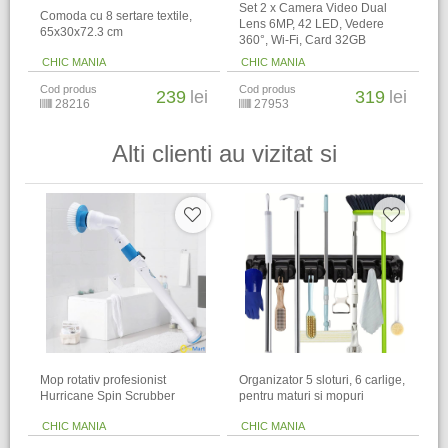
Set 2 x Camera Video Dual
Comoda cu 8 sertare textile,
Lens 6MP, 42 LED, Vedere
65x30x72.3 cm
360°, Wi-Fi, Card 32GB
CHIC MANIA
CHIC MANIA
Cod produs
Cod produs
239
lei
319
lei
28216
27953
Alti clienti au vizitat si
Mop rotativ profesionist
Organizator 5 sloturi, 6 carlige,
Hurricane Spin Scrubber
pentru maturi si mopuri
CHIC MANIA
CHIC MANIA