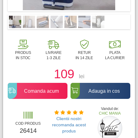
PRODUS
LIVRARE
RETUR
PLATA
IN STOC
1-3 ZILE
IN 14 ZILE
LA CURIER
109
lei
Comanda acum
Adauga in cos
Vandut de:
CHIC MANIA
Clientii nostri
COD PRODUS
recomanda acest
26414
produs