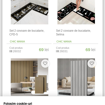
​Set 2 covoare de bucatarie,
​Set 2 covoare de bucatarie,
CFD-5
Selina
CHIC MANIA
CHIC MANIA
Cod produs
Cod produs
69
lei
69
lei
26032
26031
Set 5 panouri decorative
Set 5 panouri decorative
Folosim cookie-uri