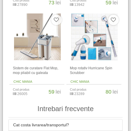
Cod produs
Cod produs
73
lei
59
lei
27890
13942
Sistem de curatare Flat Mop,
Mop rotativ Hurricane Spin
mop pliabil cu galeata
Scrubber
CHIC MANIA
CHIC MANIA
Cod produs
Cod produs
59
lei
80
lei
26005
23289
Intrebari frecvente
Cat costa livrarea/transportul?