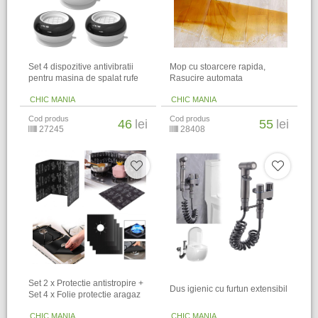
Set 4 dispozitive antivibratii
Mop cu stoarcere rapida,
pentru masina de spalat rufe
Rasucire automata
CHIC MANIA
CHIC MANIA
Cod produs
Cod produs
46
lei
55
lei
27245
28408
Set 2 x Protectie antistropire +
Dus igienic cu furtun extensibil
Set 4 x Folie protectie aragaz
CHIC MANIA
CHIC MANIA