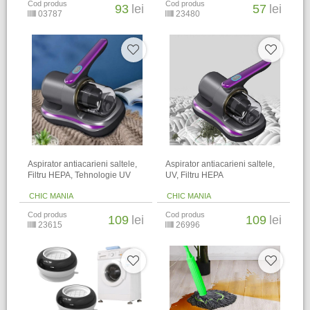
Cod produs
Cod produs
93
lei
57
lei
03787
23480
Aspirator antiacarieni saltele,
Aspirator antiacarieni saltele,
Filtru HEPA, Tehnologie UV
UV, Filtru HEPA
CHIC MANIA
CHIC MANIA
Cod produs
Cod produs
109
lei
109
lei
23615
26996