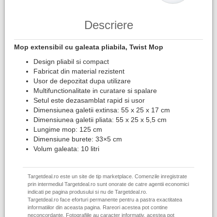
Descriere
Mop extensibil cu galeata pliabila, Twist Mop
Design pliabil si compact
Fabricat din material rezistent
Usor de depozitat dupa utilizare
Multifunctionalitate in curatare si spalare
Setul este dezasamblat rapid si usor
Dimensiunea galetii extinsa: 55 x 25 x 17 cm
Dimensiunea galetii pliata: 55 x 25 x 5,5 cm
Lungime mop: 125 cm
Dimensiune burete: 33×5 cm
Volum galeata: 10 litri
Targetdeal.ro este un site de tip marketplace. Comenzile inregistrate
prin intermediul Targetdeal.ro sunt onorate de catre agentii economici
indicati pe pagina produsului si nu de Targetdeal.ro.
Targetdeal.ro face eforturi permanente pentru a pastra exactitatea
informatiilor din aceasta pagina. Rareori acestea pot contine
neconcordante. Fotografiile au caracter informativ, acestea pot