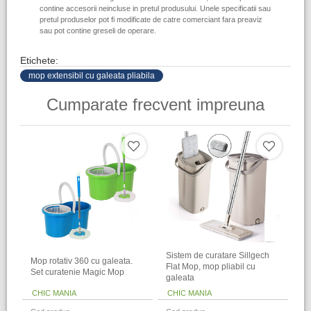
contine accesorii neincluse in pretul produsului. Unele specificatii sau
pretul produselor pot fi modificate de catre comerciant fara preaviz
sau pot contine greseli de operare.
Etichete:
mop extensibil cu galeata pliabila
Cumparate frecvent impreuna
Sistem de curatare Sillgech
Mop rotativ 360 cu galeata.
Flat Mop, mop pliabil cu
Set curatenie Magic Mop
galeata
CHIC MANIA
CHIC MANIA