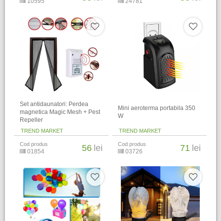
10595
24781
Set antidaunatori: Perdea
Mini aeroterma portabila 350
magnetica Magic Mesh + Pest
W
Repeller
TREND MARKET
TREND MARKET
Cod produs
Cod produs
56
lei
71
lei
01854
03726