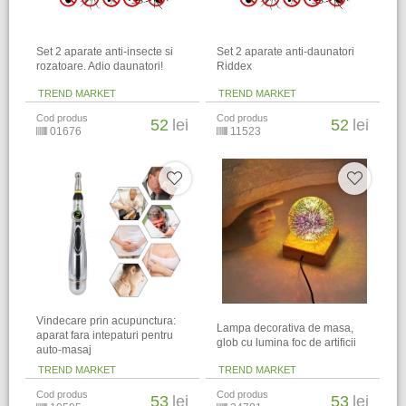
Set 2 aparate anti-insecte si
Set 2 aparate anti-daunatori
rozatoare. Adio daunatori!
Riddex
TREND MARKET
TREND MARKET
Cod produs
Cod produs
52
lei
52
lei
01676
11523
Vindecare prin acupunctura:
Lampa decorativa de masa,
aparat fara intepaturi pentru
glob cu lumina foc de artificii
auto-masaj
TREND MARKET
TREND MARKET
Cod produs
Cod produs
53
lei
53
lei