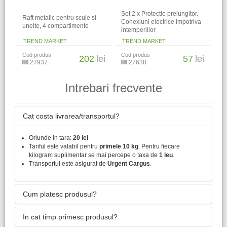
Set 2 x Protectie prelungitor.
Raft metalic pentru scule si
Conexiuni electrice impotriva
unelte, 4 compartimente
intemperiilor
TREND MARKET
TREND MARKET
Cod produs
Cod produs
202
lei
57
lei
27937
27638
Intrebari frecvente
Cat costa livrarea/transportul?
Oriunde in tara:
20 lei
Tariful este valabil pentru
primele 10 kg
. Pentru fiecare
kilogram suplimentar se mai percepe o taxa de
1 leu
.
Transportul este asigurat de
Urgent Cargus
.
Cum platesc produsul?
In cat timp primesc produsul?