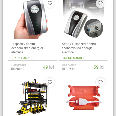
Dispozitiv pentru
Set 2 x Dispozitiv pentru
economisirea energiei
economisirea energiei
electrice
electrice
TREND MARKET
TREND MARKET
Cod produs
Cod produs
49
lei
59
lei
28649
28644