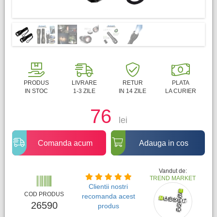
PRODUS
LIVRARE
RETUR
PLATA
IN STOC
1-3 ZILE
IN 14 ZILE
LA CURIER
76
lei
Comanda acum
Adauga in cos
Vandut de:
TREND MARKET
Clientii nostri
COD PRODUS
recomanda acest
26590
produs