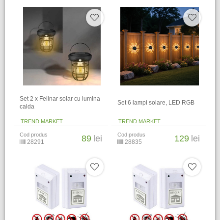
Set 2 x Felinar solar cu lumina
Set 6 lampi solare, LED RGB
calda
TREND MARKET
TREND MARKET
Cod produs
Cod produs
89
lei
129
lei
28291
28835