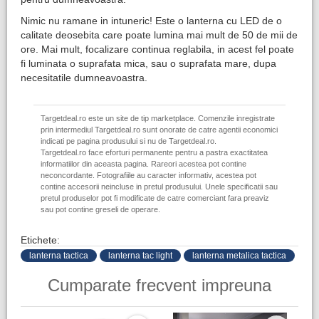
Nimic nu ramane in intuneric! Este o lanterna cu LED de o
calitate deosebita care poate lumina mai mult de 50 de mii de
ore. Mai mult, focalizare continua reglabila, in acest fel poate
fi luminata o suprafata mica, sau o suprafata mare, dupa
necesitatile dumneavoastra.
Targetdeal.ro este un site de tip marketplace. Comenzile inregistrate
prin intermediul Targetdeal.ro sunt onorate de catre agentii economici
indicati pe pagina produsului si nu de Targetdeal.ro.
Targetdeal.ro face eforturi permanente pentru a pastra exactitatea
informatiilor din aceasta pagina. Rareori acestea pot contine
neconcordante. Fotografiile au caracter informativ, acestea pot
contine accesorii neincluse in pretul produsului. Unele specificatii sau
pretul produselor pot fi modificate de catre comerciant fara preaviz
sau pot contine greseli de operare.
Etichete:
lanterna tactica
lanterna tac light
lanterna metalica tactica
Cumparate frecvent impreuna