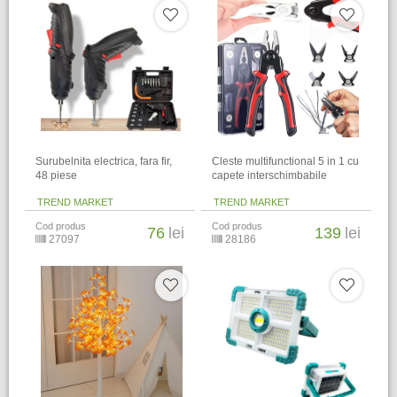
Surubelnita electrica, fara fir,
Cleste multifunctional 5 in 1 cu
48 piese
capete interschimbabile
TREND MARKET
TREND MARKET
Cod produs
Cod produs
76
lei
139
lei
27097
28186