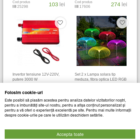
Cod produs
Cod produs
103
lei
274
lei
25298
17606
Invertor tensiune 12V-220V,
Set 2 x Lampa solara tip
putere 3000 W
meduza, fibra optica LED RGB
TREND MARKET
TREND MARKET
Folosim cookie-uri
Cod produs
Cod produs
469
lei
65
lei
Este posibil să plasăm acestea pentru analiza datelor vizitatorilor noștri,
17608
18438
pentru a îmbunătăți site-ul nostru, pentru a afișa conținut personalizat și
pentru a vă oferi o experiență excelentă pe site. Pentru mai multe informații
despre cookie-urile pe care le utilizăm deschidem setările.
Accepta toate