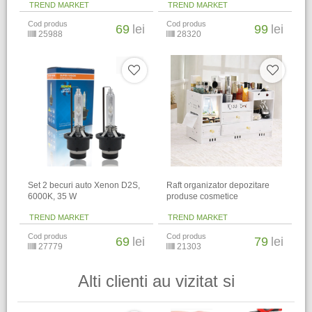
TREND MARKET
TREND MARKET
Cod produs
Cod produs
69
lei
99
lei
25988
28320
Set 2 becuri auto Xenon D2S,
Raft organizator depozitare
6000K, 35 W
produse cosmetice
TREND MARKET
TREND MARKET
Cod produs
Cod produs
69
lei
79
lei
27779
21303
Alti clienti au vizitat si