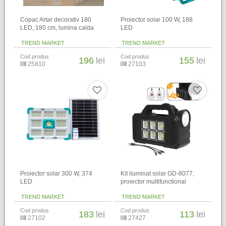
Copac Artar decorativ 180
Proiector solar 100 W, 188
LED, 180 cm, lumina calda
LED
TREND MARKET
TREND MARKET
Cod produs
Cod produs
196
lei
155
lei
25810
27103
Proiector solar 300 W, 374
Kit iluminat solar GD-8077,
LED
proiector multifunctional
TREND MARKET
TREND MARKET
Cod produs
Cod produs
183
lei
113
lei
27102
27427