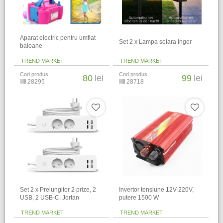
Aparat electric pentru umflat
Set 2 x Lampa solara Inger
baloane
TREND MARKET
TREND MARKET
Cod produs
Cod produs
80
lei
99
lei
28295
28718
Set 2 x Prelungitor 2 prize, 2
Invertor tensiune 12V-220V,
USB, 2 USB-C, Jortan
putere 1500 W
TREND MARKET
TREND MARKET