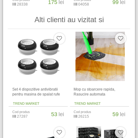
175
lei
99
lei
28338
04058
Alti clienti au vizitat si
Set 4 dispozitive antivibratii
Mop cu stoarcere rapida,
pentru masina de spalat rufe
Rasucire automata
TREND MARKET
TREND MARKET
Cod produs
Cod produs
53
lei
59
lei
27287
26215