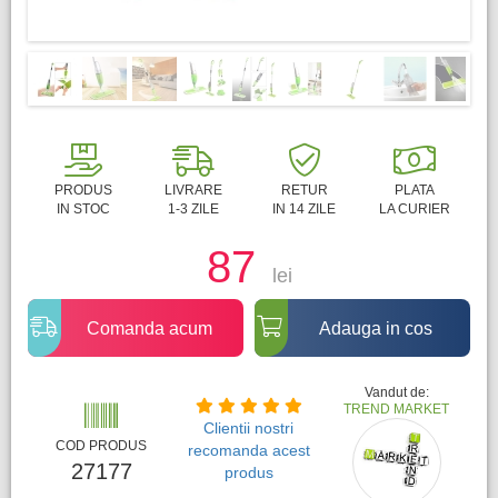
PRODUS
LIVRARE
RETUR
PLATA
IN STOC
1-3 ZILE
IN 14 ZILE
LA CURIER
87
lei
Comanda acum
Adauga in cos
Vandut de:
TREND MARKET
Clientii nostri
COD PRODUS
recomanda acest
27177
produs