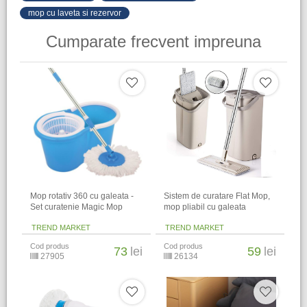
mop cu laveta si rezervor
Cumparate frecvent impreuna
Mop rotativ 360 cu galeata -
Sistem de curatare Flat Mop,
Set curatenie Magic Mop
mop pliabil cu galeata
TREND MARKET
TREND MARKET
Cod produs
Cod produs
73
lei
59
lei
27905
26134