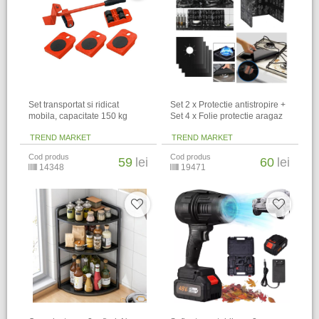
Set transportat si ridicat
Set 2 x Protectie antistropire +
mobila, capacitate 150 kg
Set 4 x Folie protectie aragaz
TREND MARKET
TREND MARKET
Cod produs
Cod produs
59
lei
60
lei
14348
19471