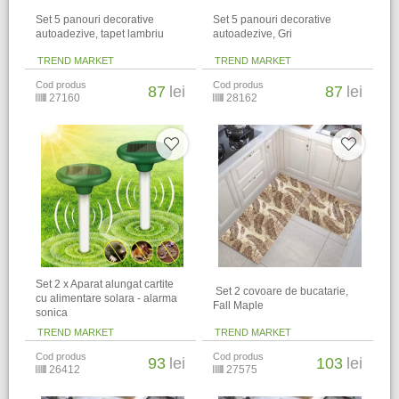
Set 5 panouri decorative
Set 5 panouri decorative
autoadezive, tapet lambriu
autoadezive, Gri
TREND MARKET
TREND MARKET
Cod produs
Cod produs
87
lei
87
lei
27160
28162
Set 2 x Aparat alungat cartite
​ Set 2 covoare de bucatarie,
cu alimentare solara - alarma
Fall Maple
sonica
TREND MARKET
TREND MARKET
Cod produs
Cod produs
93
lei
103
lei
26412
27575