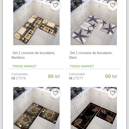
​ Set 2 covoare de bucatarie,
​ Set 2 covoare de bucatarie,
Bamboo
Stars
TREND MARKET
TREND MARKET
Cod produs
Cod produs
99
lei
99
lei
27576
27577