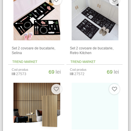
​Set 2 covoare de bucatarie,
​Set 2 covoare de bucatarie,
Selina
Retro Kitchen
TREND MARKET
TREND MARKET
Cod produs
Cod produs
69
lei
69
lei
27573
27572