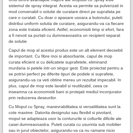
sistemul de spray integrat. Acesta va permite sa pulverizati in
mod convenabil o solutie de curatare direct pe suprafata pe
care o curatati. Cu doar o apasare usoara a butonului, puteti
distribui uniform solutia de curatare, asigurandu-va ca fiecare
zona este tratata eficient. Astfel, economisiti timp si efort, fara
a fi nevoit sa purtati cu dumneavoastra un recipient separat
de solutie.
Capul de mop al acestui produs este un alt element deosebit
de important. Cu fibre moi si absorbante, capul de mop
curata eficient si cu delicatete suprafetele, eliminand
murdaria si petele intr-un singur gest. Este proiectat pentru a
se potrivi perfect pe diferite tipuri de podele si suprafete,
asigurandu-va ca veti obtine mereu un rezultat impecabil. In
plus, capul de mop este lavabil si reutilizabil, ceea ce
inseamna ca economisiti bani si protejati mediul inconjurator
prin reducerea deseurilor.
Cu Mopul cu Spray, manevrabilitatea si versatilitatea sunt la
cote maxime. Datorita designului sau flexibil si pivotant,
mopul se adapteaza usor la contururile si colturile dificile ale
casei dumneavoastra. Puteti curata cu usurinta sub mobilier
sau in jurul obiectelor, asigurandu-va ca nu ramane nicio