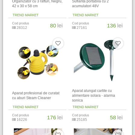
Organizator cu 3 rafturi, Negru,
Suflanta portabila cu 2
42 x 30 x 58 cm
acumulatori 48V
TREND MARKET
TREND MARKET
Cod produs
Cod produs
80
lei
136
lei
28312
27161
Aparat alungat cartite cu
Aparat profesional de curatat
alimentare solara - alarma
cu aburi Steam Cleaner
sonica
TREND MARKET
TREND MARKET
Cod produs
Cod produs
176
lei
58
lei
16226
25185