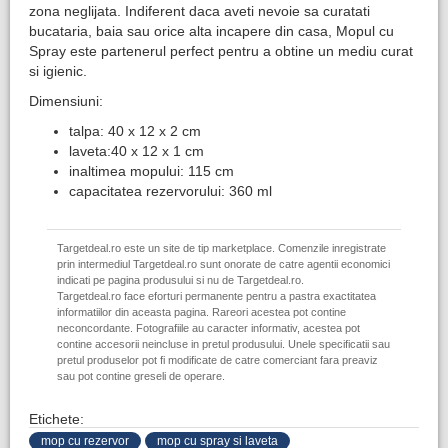
zona neglijata. Indiferent daca aveti nevoie sa curatati
bucataria, baia sau orice alta incapere din casa, Mopul cu
Spray este partenerul perfect pentru a obtine un mediu curat
si igienic.
Dimensiuni:
talpa: 40 x 12 x 2 cm
laveta:40 x 12 x 1 cm
inaltimea mopului: 115 cm
capacitatea rezervorului: 360 ml
Targetdeal.ro este un site de tip marketplace. Comenzile inregistrate
prin intermediul Targetdeal.ro sunt onorate de catre agentii economici
indicati pe pagina produsului si nu de Targetdeal.ro.
Targetdeal.ro face eforturi permanente pentru a pastra exactitatea
informatiilor din aceasta pagina. Rareori acestea pot contine
neconcordante. Fotografiile au caracter informativ, acestea pot
contine accesorii neincluse in pretul produsului. Unele specificatii sau
pretul produselor pot fi modificate de catre comerciant fara preaviz
sau pot contine greseli de operare.
Etichete:
mop cu rezervor
mop cu spray si laveta