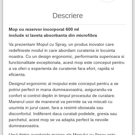
Descriere
Mop cu rezervor incorporat 600 ml
include si laveta absorbanta din microfibra
Va prezentam Mopul cu Spray, un produs inovator care
redefineste modul in care abordam curatenia in locuinta
noastra. Cu un design ergonomic, performanta superioara si
functionalitate exceptionala, acest mop este conceput pentru
a va oferi o experienta de curatenie fara efort, rapida si
eficienta.
Designul ergonomic al mopului este conceput pentru a se
potrivi perfect in mana dumneavoastra, asigurandu-va
confort si control deplin in timpul procesului de curatare.
Manerul usor de manevrat va permite sa va miscati cu
usurinta in jurul casei, fara a resimti oboseala sau
disconfortul. Indiferent daca curatati podelele, gresia sau
parchetul, acest mop se va adapta perfect la nevoile
dumneavoastra.
Unul dintre avantajele majore ale Mopului cu Spray este