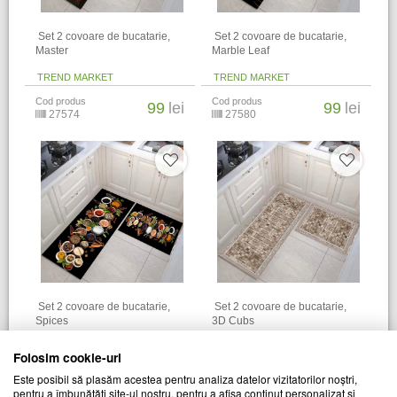
​ Set 2 covoare de bucatarie,
​ Set 2 covoare de bucatarie,
Master
Marble Leaf
TREND MARKET
TREND MARKET
Cod produs
Cod produs
99
lei
99
lei
27574
27580
​ Set 2 covoare de bucatarie,
​ Set 2 covoare de bucatarie,
Spices
3D Cubs
TREND MARKET
TREND MARKET
Folosim cookie-uri
Cod produs
Cod produs
99
lei
99
lei
Este posibil să plasăm acestea pentru analiza datelor vizitatorilor noștri,
27578
27581
pentru a îmbunătăți site-ul nostru, pentru a afișa conținut personalizat și