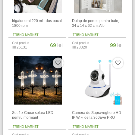
Irigator oral 220 ml - dus bucal
Dulap de perete pentru baie,
1800 rpm
34 x 14 x 62 cm​, Alb
TREND MARKET
TREND MARKET
Cod produs
Cod produs
69
lei
99
lei
26131
28320
Set 4 x Cruce solara LED
Camera de Supraveghere HD
pentru mormant
IP WiFi de la 360Eye PRO
TREND MARKET
TREND MARKET
Cod produs
Cod produs