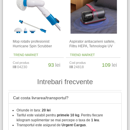
Mop rotativ profesionist
Aspirator antiacarieni saltele,
Hurricane Spin Scrubber
Filtru HEPA, Tehnologie UV
TREND MARKET
TREND MARKET
Cod produs
Cod produs
93
lei
109
lei
04230
24818
Intrebari frecvente
Cat costa livrarea/transportul?
Oriunde in tara:
20 lei
Tariful este valabil pentru
primele 10 kg
. Pentru fiecare
kilogram suplimentar se mai percepe o taxa de
1 leu
.
Transportul este asigurat de
Urgent Cargus
.