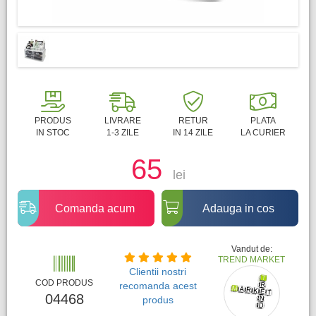
PRODUS
LIVRARE
RETUR
PLATA
IN STOC
1-3 ZILE
IN 14 ZILE
LA CURIER
65
lei
Comanda acum
Adauga in cos
Vandut de:
TREND MARKET
Clientii nostri
COD PRODUS
recomanda acest
04468
produs