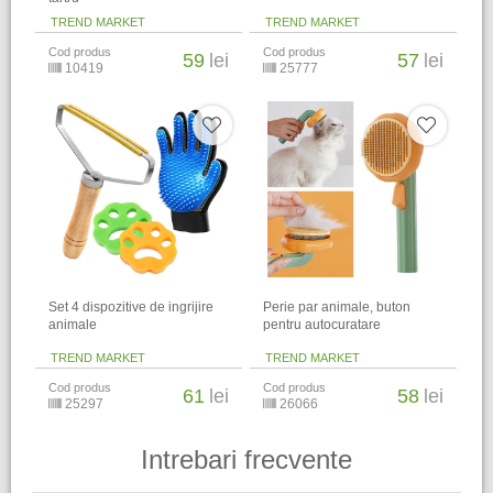
TREND MARKET
TREND MARKET
Cod produs
Cod produs
59
lei
57
lei
10419
25777
Set 4 dispozitive de ingrijire
Perie par animale, buton
animale
pentru autocuratare
TREND MARKET
TREND MARKET
Cod produs
Cod produs
61
lei
58
lei
25297
26066
Intrebari frecvente