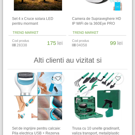
Set 4 x Cruce solara LED
Camera de Supraveghere HD
pentru mormant
IP WiFi de la 360Eye PRO
TREND MARKET
TREND MARKET
Cod produs
Cod produs
175
lei
99
lei
28338
04058
Alti clienti au vizitat si
Set de ingrijire pentru calcaie:
Trusa cu 10 unelte gradinarit,
Pila electrica USB + Rezerva
valiza transport, metal/plastic