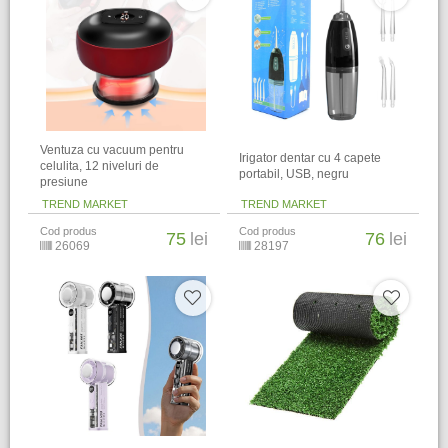
Ventuza cu vacuum pentru
Irigator dentar cu 4 capete
celulita, 12 niveluri de
portabil, USB, negru
presiune
TREND MARKET
TREND MARKET
Cod produs
Cod produs
75
lei
76
lei
26069
28197