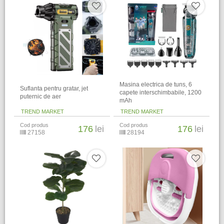
Masina electrica de tuns, 6
Suflanta pentru gratar, jet
capete interschimbabile, 1200
puternic de aer
mAh
TREND MARKET
TREND MARKET
Cod produs
Cod produs
176
lei
176
lei
27158
28194