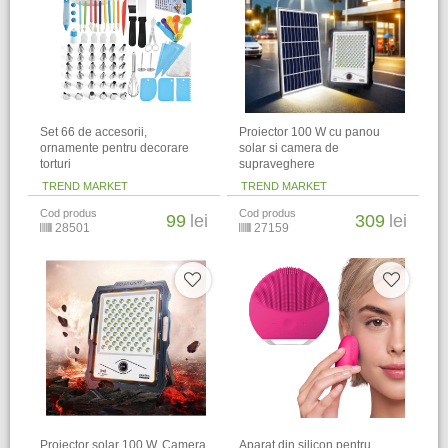
Set 66 de accesorii,
Proiector 100 W cu panou
ornamente pentru decorare
solar si camera de
torturi
supraveghere
TREND MARKET
TREND MARKET
Cod produs
Cod produs
99
lei
309
lei
28501
27159
Proiector solar 100 W, Camera
Aparat din silicon pentru