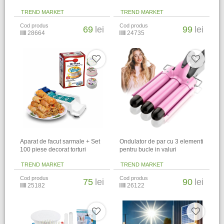
TREND MARKET
TREND MARKET
Cod produs
Cod produs
69
lei
99
lei
28664
24735
Aparat de facut sarmale + Set
Ondulator de par cu 3 elementi
100 piese decorat torturi
pentru bucle in valuri
TREND MARKET
TREND MARKET
Cod produs
Cod produs
75
lei
90
lei
25182
26122