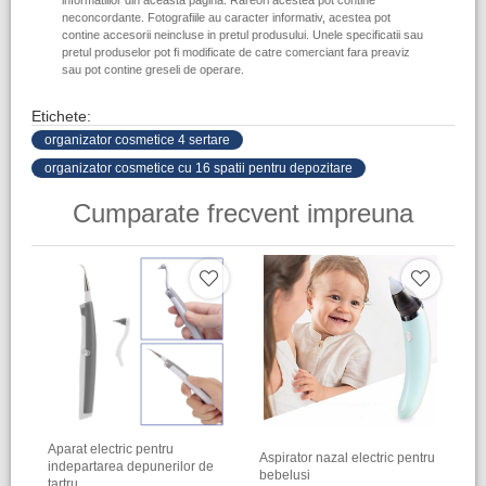
informatiilor din aceasta pagina. Rareori acestea pot contine
neconcordante. Fotografiile au caracter informativ, acestea pot
contine accesorii neincluse in pretul produsului. Unele specificatii sau
pretul produselor pot fi modificate de catre comerciant fara preaviz
sau pot contine greseli de operare.
Etichete:
organizator cosmetice 4 sertare
organizator cosmetice cu 16 spatii pentru depozitare
Cumparate frecvent impreuna
Aparat electric pentru
Aspirator nazal electric pentru
indepartarea depunerilor de
bebelusi
tartru