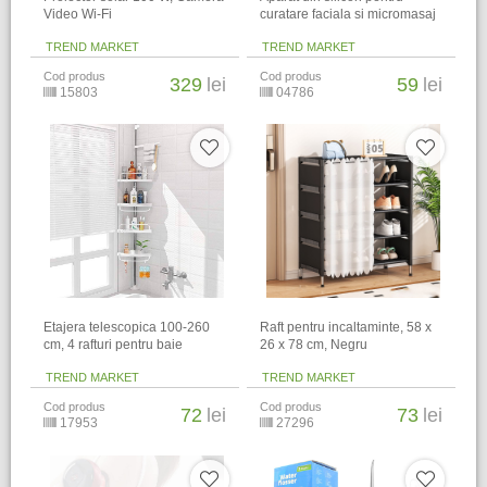
Video Wi-Fi
curatare faciala si micromasaj
TREND MARKET
TREND MARKET
Cod produs
Cod produs
329
lei
59
lei
15803
04786
Etajera telescopica 100-260
Raft pentru incaltaminte, 58 x
cm, 4 rafturi pentru baie
26 x 78 cm, Negru
TREND MARKET
TREND MARKET
Cod produs
Cod produs
72
lei
73
lei
17953
27296