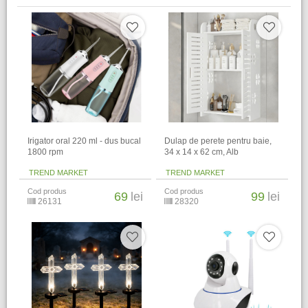
Irigator oral 220 ml - dus bucal
Dulap de perete pentru baie,
1800 rpm
34 x 14 x 62 cm​, Alb
TREND MARKET
TREND MARKET
Cod produs
Cod produs
69
lei
99
lei
26131
28320