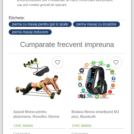
pretul produselor pot fi modificate de catre comerciant fara preaviz
sau pot contine greseli de operare.
Etichete:
perna cu masaj pentru gat si spate
perna masaj cu incalzire
perna masaj reducere
Cumparate frecvent impreuna
Aparat fitness pentru
Bratara fitness smartband M3
abdomene, Revoflex Xtreme
plus, Bluetooth
CHIC MANIA
CHIC MANIA
Cod produs
Cod produs