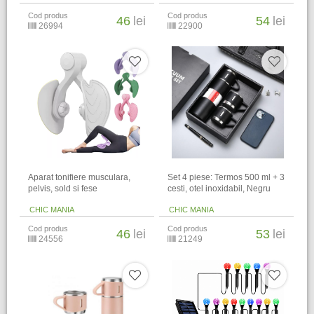
Cod produs
Cod produs
46
lei
54
lei
26994
22900
Aparat tonifiere musculara,
Set 4 piese: Termos 500 ml + 3
pelvis, sold si fese
cesti, otel inoxidabil, Negru
CHIC MANIA
CHIC MANIA
Cod produs
Cod produs
46
lei
53
lei
24556
21249