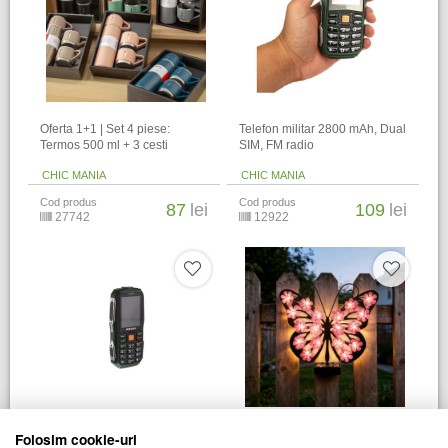
Oferta 1+1 | Set 4 piese:
Telefon militar 2800 mAh, Dual
Termos 500 ml + 3 cesti
SIM, FM radio
CHIC MANIA
CHIC MANIA
Cod produs
Cod produs
87
lei
109
lei
27742
12922
Telefon militar 2800 mAh, Dual
Lampa solara Butterfly,
Folosim cookie-uri