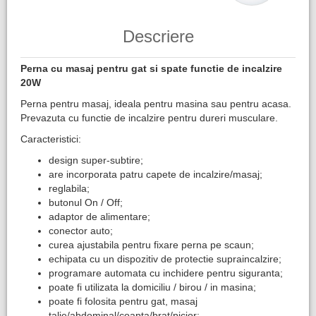
Descriere
Perna cu masaj pentru gat si spate functie de incalzire
20W
Perna pentru masaj, ideala pentru masina sau pentru acasa.
Prevazuta cu functie de incalzire pentru dureri musculare.
Caracteristici:
design super-subtire;
are incorporata patru capete de incalzire/masaj;
reglabila;
butonul On / Off;
adaptor de alimentare;
conector auto;
curea ajustabila pentru fixare perna pe scaun;
echipata cu un dispozitiv de protectie supraincalzire;
programare automata cu inchidere pentru siguranta;
poate fi utilizata la domiciliu / birou / in masina;
poate fi folosita pentru gat, masaj
talie/abdominal/coapta/brat/picior;