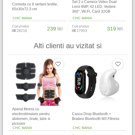
Set 2 x Camera Video Dual
Comoda cu 8 sertare textile,
Lens 6MP, 42 LED, Vedere
65x30x72.3 cm
360°, Wi-Fi, Card 32GB
CHIC MANIA
CHIC MANIA
Cod produs
Cod produs
239
lei
319
lei
28216
27953
Alti clienti au vizitat si
Aparat fitness cu
electrostimulare pentru
Casca Drop Bluetooth +
abdomen, brate, talie si
Bratara Bluetooth M3 Fitness
picioare
CHIC MANIA
CHIC MANIA