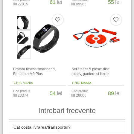
61
lei
55
lei
27015
09985
Bratara fitness smartband,
Set fitness 5 piese: disc
Bluetooth M3 Plus
rotativ, gantere si flexor
CHIC MANIA
CHIC MANIA
Cod produs
Cod produs
54
lei
89
lei
23374
28606
Intrebari frecvente
Cat costa livrarea/transportul?