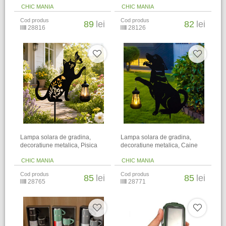
CHIC MANIA
CHIC MANIA
Cod produs
Cod produs
89
lei
82
lei
28816
28126
Lampa solara de gradina,
Lampa solara de gradina,
decoratiune metalica, Pisica
decoratiune metalica, Caine
CHIC MANIA
CHIC MANIA
Cod produs
Cod produs
85
lei
85
lei
28765
28771