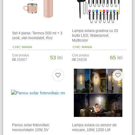
Lampa solara gradina cu 20
Set 4 piese: Termos 500 ml + 3
bulbi LED, Waterproof,
cesti, otel inoxidabil, Roz
Multicolor
CHIC MANIA
CHIC MANIA
Cod produs
Cod produs
53
lei
65
lei
26987
28838
Panou solar fotovoltaic
Lampa solara cu senzor de
monocristalin 10W, 5V
miscare, 18W, 1200 LM