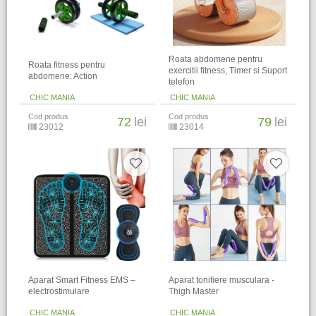
Roata abdomene pentru
Roata fitness pentru
exercitii fitness, Timer si Suport
abdomene: Action
telefon
CHIC MANIA
CHIC MANIA
Cod produs
Cod produs
72
lei
79
lei
23012
23014
Aparat Smart Fitness EMS –
Aparat tonifiere musculara -
electrostimulare
Thigh Master
CHIC MANIA
CHIC MANIA