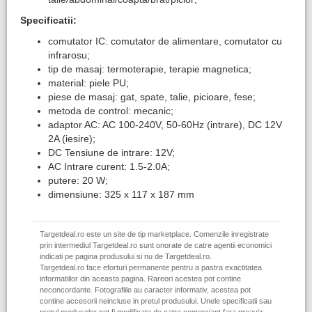
Specificatii:
comutator IC: comutator de alimentare, comutator cu
infrarosu;
tip de masaj: termoterapie, terapie magnetica;
material: piele PU;
piese de masaj: gat, spate, talie, picioare, fese;
metoda de control: mecanic;
adaptor AC: AC 100-240V, 50-60Hz (intrare), DC 12V
2A (iesire);
DC Tensiune de intrare: 12V;
AC Intrare curent: 1.5-2.0A;
putere: 20 W;
dimensiune: 325 x 117 x 187 mm
Targetdeal.ro este un site de tip marketplace. Comenzile inregistrate
prin intermediul Targetdeal.ro sunt onorate de catre agentii economici
indicati pe pagina produsului si nu de Targetdeal.ro.
Targetdeal.ro face eforturi permanente pentru a pastra exactitatea
informatiilor din aceasta pagina. Rareori acestea pot contine
neconcordante. Fotografiile au caracter informativ, acestea pot
contine accesorii neincluse in pretul produsului. Unele specificatii sau