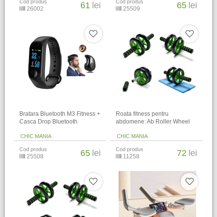
Cod produs
Cod produs
61
lei
65
lei
26002
25509
Bratara Bluetooth M3 Fitness +
Roata fitness pentru
Casca Drop Bluetooth
abdomene: Ab Roller Wheel
CHIC MANIA
CHIC MANIA
Cod produs
Cod produs
65
lei
72
lei
25508
11258