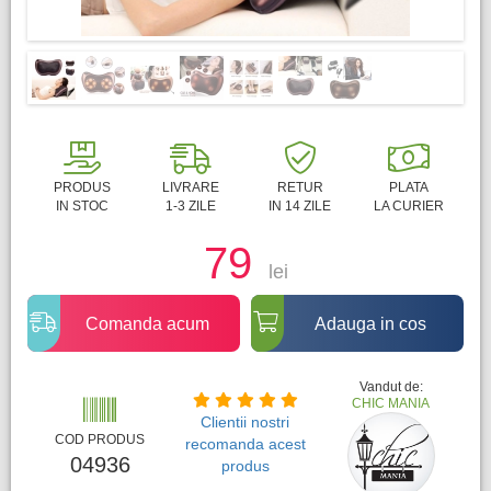
PRODUS
LIVRARE
RETUR
PLATA
IN STOC
1-3 ZILE
IN 14 ZILE
LA CURIER
79
lei
Comanda acum
Adauga in cos
Vandut de:
CHIC MANIA
Clientii nostri
COD PRODUS
recomanda acest
04936
produs