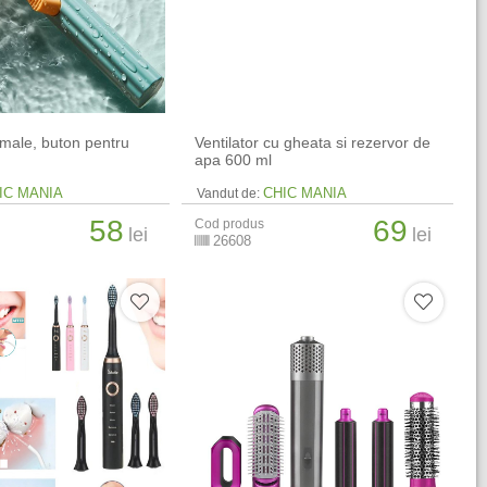
imale, buton pentru
Ventilator cu gheata si rezervor de
apa 600 ml
IC MANIA
CHIC MANIA
Vandut de:
58
69
Cod produs
lei
lei
26608