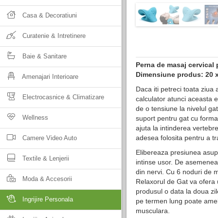
Casa & Decoratiuni
Curatenie & Intretinere
Baie & Sanitare
Perna de masaj cervical 
Dimensiune produs: 20 x
Amenajari Interioare
Daca iti petreci toata ziua
Electrocasnice & Climatizare
calculator atunci aceasta es
de o tensiune la nivelul ga
Wellness
suport pentru gat cu form
ajuta la intinderea vertebre
adesea folosita pentru a tr
Camere Video Auto
Elibereaza presiunea asupr
Textile & Lenjerii
intinse usor. De asemenea,
din nervi. Cu 6 noduri de m
Moda & Accesorii
Relaxorul de Gat va ofera u
produsul o data la doua zil
Ingrijire Personala
pe termen lung poate amelio
musculara.