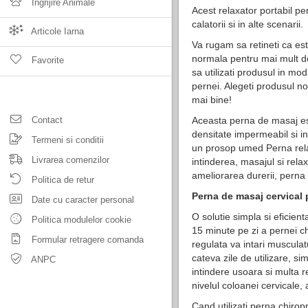
Ingrijire Animale
Acest relaxator portabil pen
calatorii si in alte scenarii.
Articole Iarna
Va rugam sa retineti ca est
normala pentru mai mult d
Favorite
sa utilizati produsul in mo
pernei. Alegeti produsul no
mai bine!
Contact
Aceasta perna de masaj est
densitate impermeabil si in
Termeni si conditii
un prosop umed Perna rela
Livrarea comenzilor
intinderea, masajul si relax
ameliorarea durerii, perna 
Politica de retur
Perna de masaj cervical p
Date cu caracter personal
O solutie simpla si eficien
Politica modulelor cookie
15 minute pe zi a pernei ch
Formular retragere comanda
regulata va intari musculat
cateva zile de utilizare, sim
ANPC
intindere usoara si multa r
nivelul coloanei cervicale, 
Cand utilizati perna chiropr