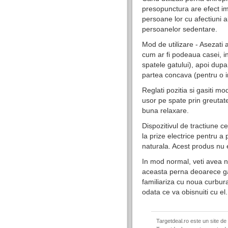
presopunctura are efect i
persoane lor cu afectiuni al
persoanelor sedentare.
Mod de utilizare - Asezati a
cum ar fi podeaua casei, i
spatele gatului), apoi dupa 
partea concava (pentru o i
Reglati pozitia si gasiti mod
usor pe spate prin greutate
buna relaxare.
Dispozitivul de tractiune c
la prize electrice pentru a p
naturala. Acest produs nu 
In mod normal, veti avea n
aceasta perna deoarece ga
familiariza cu noua curbur
odata ce va obisnuiti cu el.
Targetdeal.ro este un site de