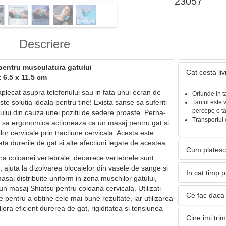
23057
Descriere
pentru musculatura gatului
Cat costa li
 6.5 x 11.5 cm
 aplecat asupra telefonului sau in fata unui ecran de
Oriunde in t
te solutia ideala pentru tine! Exista sanse sa suferiti
Tariful este 
percepe o t
tului din cauza unei pozitii de sedere proaste. Perna-
Transportul 
a sa ergonomica actioneaza ca un masaj pentru gat si
lor cervicale prin tractiune cervicala. Acesta este
ata durerile de gat si alte afectiuni legate de acestea
Cum platesc
a coloanei vertebrale, deoarece vertebrele sunt
 ajuta la dizolvarea blocajelor din vasele de sange si
In cat timp 
asaj distribuite uniform in zona muschilor gatului,
n masaj Shiatsu pentru coloana cervicala. Utilizati
Ce fac daca 
e pentru a obtine cele mai bune rezultate, iar utilizarea
ra eficient durerea de gat, rigiditatea si tensiunea
Cine imi tri