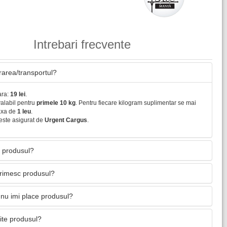
Intrebari frecvente
vrarea/transportul?
ara:
19 lei
.
valabil pentru
primele 10 kg
. Pentru fiecare kilogram suplimentar se mai
axa de
1 leu
.
este asigurat de
Urgent Cargus
.
 produsul?
primesc produsul?
nu imi place produsul?
mite produsul?