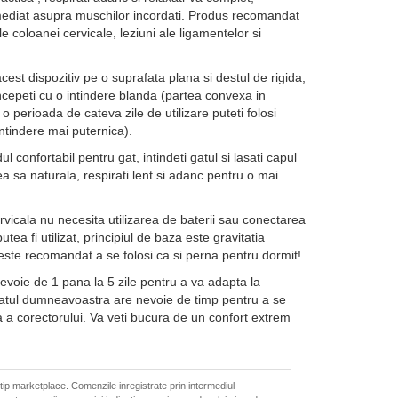
mediat asupra muschilor incordati. Produs recomandat
e coloanei cervicale, leziuni ale ligamentelor si
cest dispozitiv pe o suprafata plana si destul de rigida,
ncepeti cu o intindere blanda (partea convexa in
o perioada de cateva zile de utilizare puteti folosi
ntindere mai puternica).
ul confortabil pentru gat, intindeti gatul si lasati capul
a sa naturala, respirati lent si adanc pentru o mai
ervicala nu necesita utilizarea de baterii sau conectarea
utea fi utilizat, principiul de baza este gravitatia
este recomandat a se folosi ca si perna pentru dormit!
evoie de 1 pana la 5 zile pentru a va adapta la
tul dumneavoastra are nevoie de timp pentru a se
a a corectorului. Va veti bucura de un confort extrem
 tip marketplace. Comenzile inregistrate prin intermediul