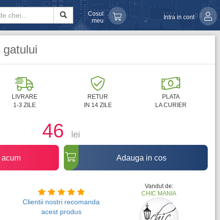
Cosul
Intra in cont
meu
gatului
LIVRARE
RETUR
PLATA
1-3 ZILE
IN 14 ZILE
LA CURIER
46
lei
 acum
Adauga in cos
Vandut de:
CHIC MANIA
Clientii nostri recomanda
acest produs