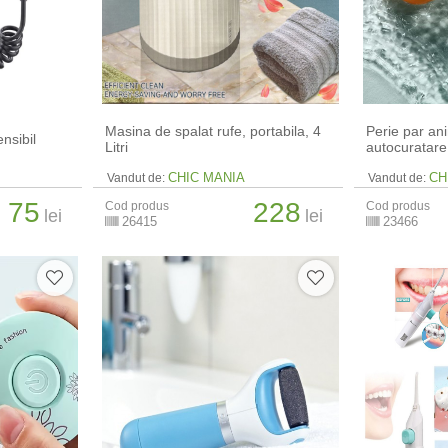
Masina de spalat rufe, portabila, 4
Perie par an
ensibil
Litri
autocuratare
CHIC MANIA
CH
Vandut de:
Vandut de:
75
228
Cod produs
Cod produs
lei
lei
26415
23466