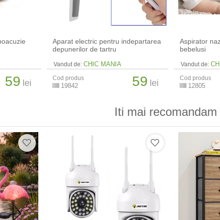
ipoacuzie
Aparat electric pentru indepartarea
Aspirator naz
depunerilor de tartru
bebelusi
CHIC MANIA
CH
Vandut de:
Vandut de:
59
59
Cod produs
Cod produs
lei
lei
19842
12805
Iti mai recomandam 