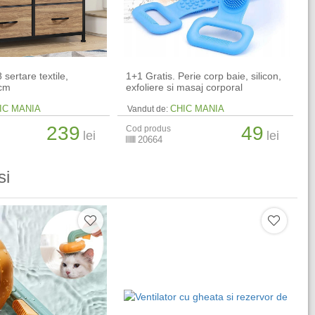
sertare textile,
1+1 Gratis. Perie corp baie, silicon,
 cm
exfoliere si masaj corporal
IC MANIA
CHIC MANIA
Vandut de:
239
49
Cod produs
lei
lei
20664
si