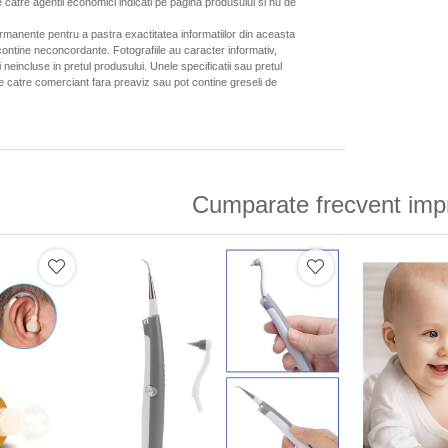
 catre agentii economici indicati pe pagina produsului si nu de
ermanente pentru a pastra exactitatea informatiilor din aceasta
ontine neconcordante. Fotografiile au caracter informativ,
neincluse in pretul produsului. Unele specificatii sau pretul
de catre comerciant fara preaviz sau pot contine greseli de
Cumparate frecvent imp