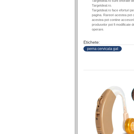
Targetdeal.ro sunt onorate de
Targetdeal.ro.
Targetdeal.ro face eforturi p
pagina. Rareori acestea pot c
acestea pot contine accesorii 
produselor pot fi modificate 
operare.
Etichete:
perna cervicala gat