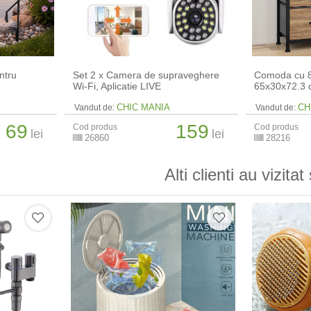
ntru
Set 2 x Camera de supraveghere
Comoda cu 8 
Wi-Fi, Aplicatie LIVE
65x30x72.3
CHIC MANIA
CH
Vandut de:
Vandut de:
69
159
Cod produs
Cod produs
lei
lei
26860
28216
Alti clienti au vizitat 