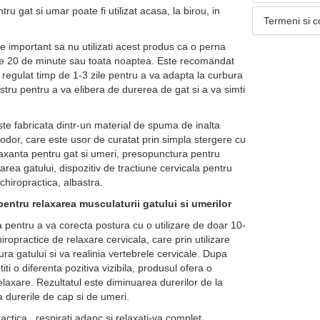
tru gat si umar poate fi utilizat acasa, la birou, in
Termeni si c
e important sa nu utilizati acest produs ca o perna
e 20 de minute sau toata noaptea. Este recomandat
d regulat timp de 1-3 zile pentru a va adapta la curbura
stru pentru a va elibera de durerea de gat si a va simti
e fabricata dintr-un material de spuma de inalta
odor, care este usor de curatat prin simpla stergere cu
xanta pentru gat si umeri, presopunctura pentru
area gatului, dispozitiv de tractiune cervicala pentru
chiropractica, albastra.
entru relaxarea musculaturii gatului si umerilor
ta pentru a va corecta postura cu o utilizare de doar 10-
iropractice de relaxare cervicala, care prin utilizare
ura gatului si va realinia vertebrele cervicale. Dupa
titi o diferenta pozitiva vizibila, produsul ofera o
elaxare. Rezultatul este diminuarea durerilor de la
a durerile de cap si de umeri.
actica , respirati adanc si relaxati-va complet,