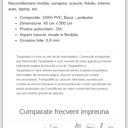
Reconditionare mobila, canapea, scaune, fotoliu, interior
auto, laptop, etc.
Compozitie: 100% PVC, Baza – poliester
Dimensiune 45 cm x 300 cm
Produs autocolant - DA
Aspect natural, moale si flexibila
Grosime folie: 0,8 mm
Targetdeal.ro este un site de tip marketplace. Comenzile inregistrate
prin intermediul Targetdeal.ro sunt onorate de catre agentii economici
indicati pe pagina produsului si nu de Targetdeal.ro.
Targetdeal.ro face eforturi permanente pentru a pastra exactitatea
informatiilor din aceasta pagina. Rareori acestea pot contine
neconcordante. Fotografiile au caracter informativ, acestea pot
contine accesorii neincluse in pretul produsului. Unele specificatii sau
pretul produselor pot fi modificate de catre comerciant fara preaviz
sau pot contine greseli de operare.
Cumparate frecvent impreuna