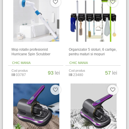
Mop rotativ profesionist
Organizator 5 sloturi, 6 carlige,
Hurricane Spin Scrubber
pentru maturi si mopuri
CHIC MANIA
CHIC MANIA
Cod produs
Cod produs
93
lei
57
lei
03787
23480