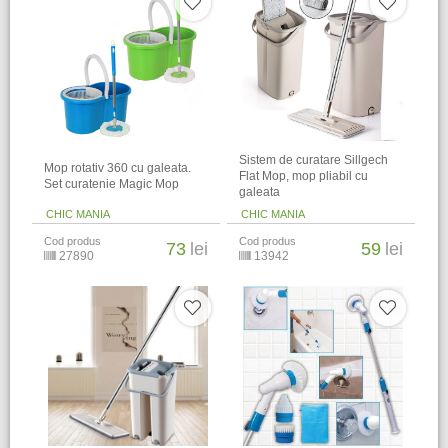
Sistem de curatare Sillgech
Mop rotativ 360 cu galeata.
Flat Mop, mop pliabil cu
Set curatenie Magic Mop
galeata
CHIC MANIA
CHIC MANIA
Cod produs
Cod produs
73
lei
59
lei
27890
13942