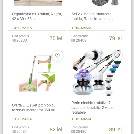
Organizator cu 3 rafturi, Negru,
Set 2 x Mop cu stoarcere
42 x 30 x 58 cm
rapida, Rasucire automata
CHIC MANIA
CHIC MANIA
Cod produs
Cod produs
75
lei
79
lei
28233
28409
Perie electrica rotativa 7
Oferta 1+1 | Set 2 x Mop cu
capete inlocuibile, 2 viteze
rezervor incorporat 360 ml
reglabile
CHIC MANIA
CHIC MANIA
Cod produs
Cod produs
82
lei
89
lei
26434
28430