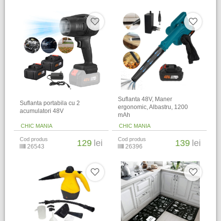
Suflanta 48V, Maner
Suflanta portabila cu 2
ergonomic, Albastru, 1200
acumulatori 48V
mAh
CHIC MANIA
CHIC MANIA
Cod produs
Cod produs
129
lei
139
lei
26543
26396