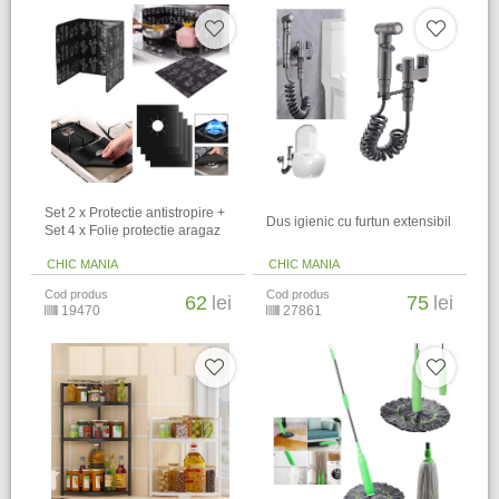
Set 2 x Protectie antistropire +
Dus igienic cu furtun extensibil
Set 4 x Folie protectie aragaz
CHIC MANIA
CHIC MANIA
Cod produs
Cod produs
62
lei
75
lei
19470
27861