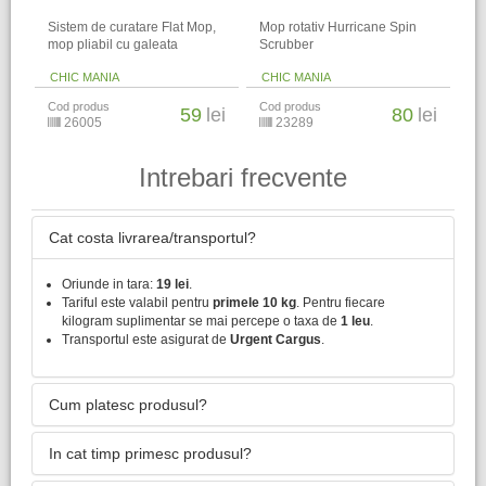
Sistem de curatare Flat Mop,
Mop rotativ Hurricane Spin
mop pliabil cu galeata
Scrubber
CHIC MANIA
CHIC MANIA
Cod produs
Cod produs
59
lei
80
lei
26005
23289
Intrebari frecvente
Cat costa livrarea/transportul?
Oriunde in tara:
19 lei
.
Tariful este valabil pentru
primele 10 kg
. Pentru fiecare
kilogram suplimentar se mai percepe o taxa de
1 leu
.
Transportul este asigurat de
Urgent Cargus
.
Cum platesc produsul?
In cat timp primesc produsul?