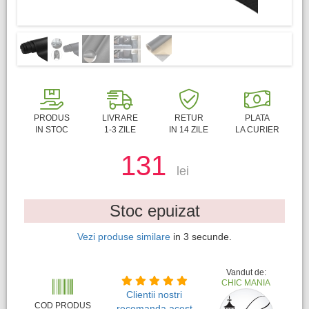
PRODUS
LIVRARE
RETUR
PLATA
IN STOC
1-3 ZILE
IN 14 ZILE
LA CURIER
131
lei
Stoc epuizat
Vezi produse similare
in
3
secunde.
Vandut de:
CHIC MANIA
Clientii nostri
COD PRODUS
recomanda acest