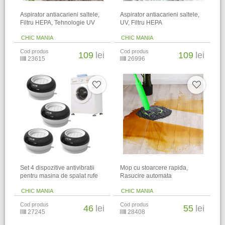
Aspirator antiacarieni saltele,
Aspirator antiacarieni saltele,
Filtru HEPA, Tehnologie UV
UV, Filtru HEPA
CHIC MANIA
CHIC MANIA
Cod produs
Cod produs
109
lei
109
lei
23615
26996
Set 4 dispozitive antivibratii
Mop cu stoarcere rapida,
pentru masina de spalat rufe
Rasucire automata
CHIC MANIA
CHIC MANIA
Cod produs
Cod produs
46
lei
55
lei
27245
28408