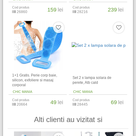
Cod produs
Cod produs
159
lei
239
lei
26860
28216
1+1 Gratis. Perie corp baie,
Set 2 x lampa solara de
silicon, exfoliere si masaj
perete, Alb cald
corporal
CHIC MANIA
CHIC MANIA
Cod produs
Cod produs
49
lei
69
lei
20664
28445
Alti clienti au vizitat si