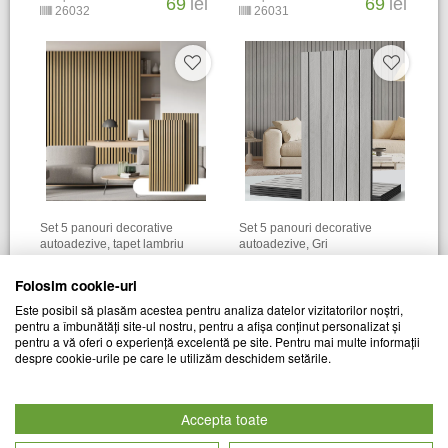
69
lei
69
lei
26032
26031
Set 5 panouri decorative
Set 5 panouri decorative
autoadezive, tapet lambriu
autoadezive, Gri
CHIC MANIA
CHIC MANIA
Folosim cookie-uri
Cod produs
Cod produs
79
lei
79
lei
Este posibil să plasăm acestea pentru analiza datelor vizitatorilor noștri,
26877
28127
pentru a îmbunătăți site-ul nostru, pentru a afișa conținut personalizat și
pentru a vă oferi o experiență excelentă pe site. Pentru mai multe informații
despre cookie-urile pe care le utilizăm deschidem setările.
Accepta toate