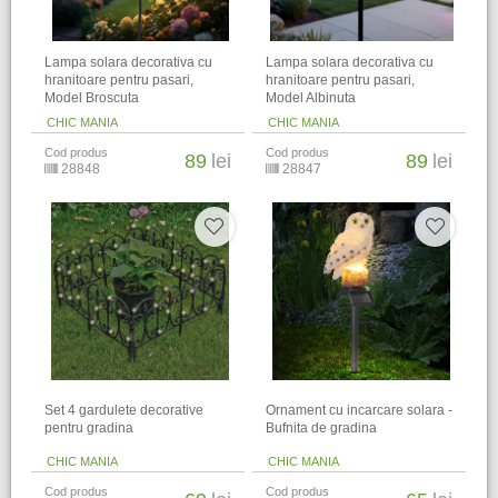
Lampa solara decorativa cu
Lampa solara decorativa cu
hranitoare pentru pasari,
hranitoare pentru pasari,
Model Broscuta
Model Albinuta
CHIC MANIA
CHIC MANIA
Cod produs
Cod produs
89
lei
89
lei
28848
28847
Set 4 gardulete decorative
Ornament cu incarcare solara -
pentru gradina
Bufnita de gradina
CHIC MANIA
CHIC MANIA
Cod produs
Cod produs