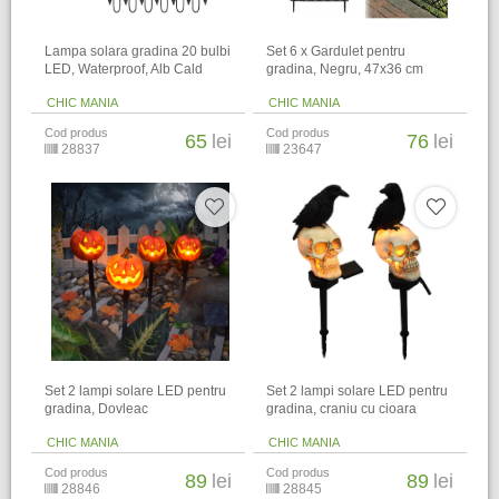
Lampa solara gradina 20 bulbi
Set 6 x Gardulet pentru
LED, Waterproof, Alb Cald
gradina, Negru, 47x36 cm
CHIC MANIA
CHIC MANIA
Cod produs
Cod produs
65
lei
76
lei
28837
23647
Set 2 lampi solare LED pentru
Set 2 lampi solare LED pentru
gradina, Dovleac
gradina, craniu cu cioara
CHIC MANIA
CHIC MANIA
Cod produs
Cod produs
89
lei
89
lei
28846
28845