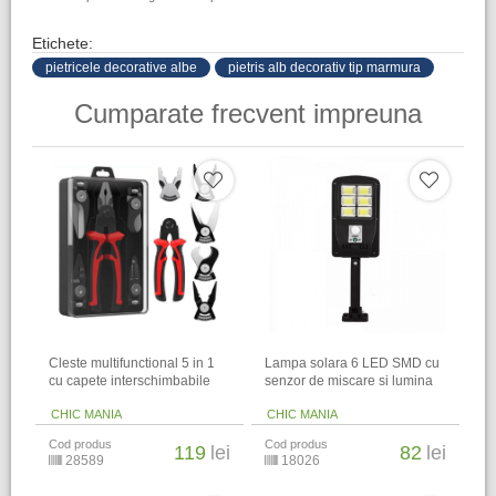
Etichete:
pietricele decorative albe
pietris alb decorativ tip marmura
Cumparate frecvent impreuna
Cleste multifunctional 5 in 1
Lampa solara 6 LED SMD cu
cu capete interschimbabile
senzor de miscare si lumina
CHIC MANIA
CHIC MANIA
Cod produs
Cod produs
119
lei
82
lei
28589
18026