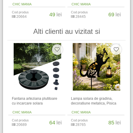
CHIC MANIA
CHIC MANIA
Cod produs
Cod produs
49
lei
69
lei
20664
28445
Alti clienti au vizitat si
Fantana arteziana plutitoare
Lampa solara de gradina,
cu incarcare solara
decoratiune metalica, Pisica
CHIC MANIA
CHIC MANIA
Cod produs
Cod produs
64
lei
85
lei
20689
28765