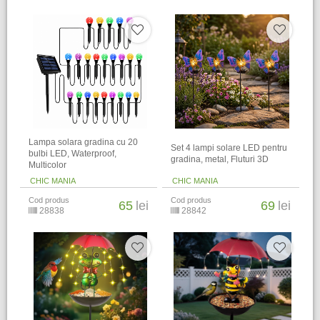
Lampa solara gradina cu 20
Set 4 lampi solare LED pentru
bulbi LED, Waterproof,
gradina, metal, Fluturi 3D
Multicolor
CHIC MANIA
CHIC MANIA
Cod produs
Cod produs
65
lei
69
lei
28838
28842