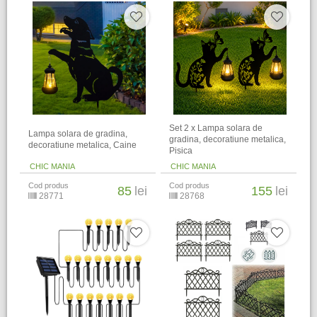
Set 2 x Lampa solara de
Lampa solara de gradina,
gradina, decoratiune metalica,
decoratiune metalica, Caine
Pisica
CHIC MANIA
CHIC MANIA
Cod produs
Cod produs
85
lei
155
lei
28771
28768