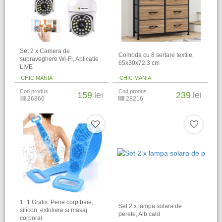
Set 2 x Camera de
Comoda cu 8 sertare textile,
supraveghere Wi-Fi, Aplicatie
65x30x72.3 cm
LIVE
CHIC MANIA
CHIC MANIA
Cod produs
Cod produs
159
lei
239
lei
26860
28216
1+1 Gratis. Perie corp baie,
Set 2 x lampa solara de
silicon, exfoliere si masaj
perete, Alb cald
corporal