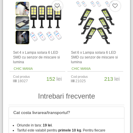
Set 4 x Lampa solara 6 LED
Set 6 x Lampa solara 6 LED
SMD cu senzor de miscare si
SMD cu senzor de miscare si
lumina
lumina
CHIC MANIA
CHIC MANIA
Cod produs
Cod produs
152
lei
213
lei
18027
21025
Intrebari frecvente
Cat costa livrarea/transportul?
Oriunde in tara:
19 lei
.
Tariful este valabil pentru
primele 10 kg
. Pentru fiecare