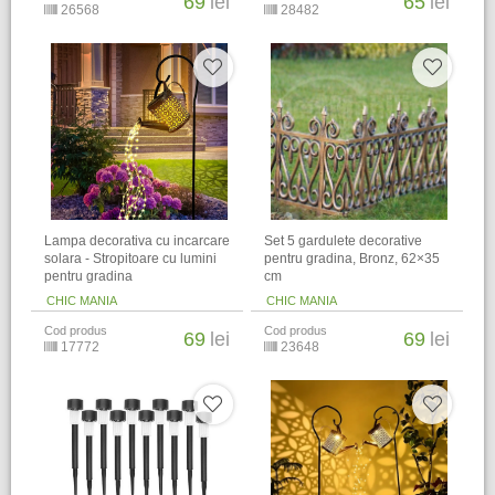
69
lei
65
lei
26568
28482
Lampa decorativa cu incarcare
Set 5 gardulete decorative
solara - Stropitoare cu lumini
pentru gradina, Bronz, 62×35
pentru gradina
cm
CHIC MANIA
CHIC MANIA
Cod produs
Cod produs
69
lei
69
lei
17772
23648