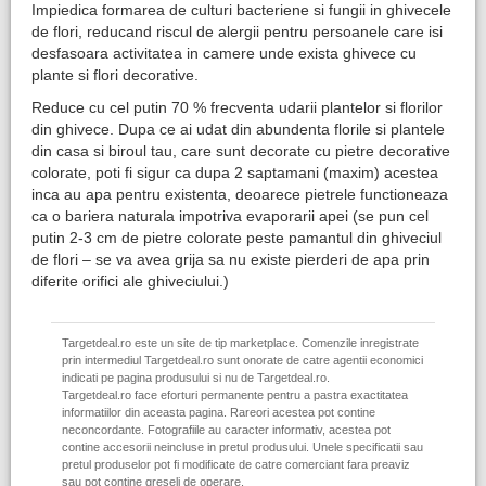
Impiedica formarea de culturi bacteriene si fungii in ghivecele
de flori, reducand riscul de alergii pentru persoanele care isi
desfasoara activitatea in camere unde exista ghivece cu
plante si flori decorative.
Reduce cu cel putin 70 % frecventa udarii plantelor si florilor
din ghivece. Dupa ce ai udat din abundenta florile si plantele
din casa si biroul tau, care sunt decorate cu pietre decorative
colorate, poti fi sigur ca dupa 2 saptamani (maxim) acestea
inca au apa pentru existenta, deoarece pietrele functioneaza
ca o bariera naturala impotriva evaporarii apei (se pun cel
putin 2-3 cm de pietre colorate peste pamantul din ghiveciul
de flori – se va avea grija sa nu existe pierderi de apa prin
diferite orifici ale ghiveciului.)
Targetdeal.ro este un site de tip marketplace. Comenzile inregistrate
prin intermediul Targetdeal.ro sunt onorate de catre agentii economici
indicati pe pagina produsului si nu de Targetdeal.ro.
Targetdeal.ro face eforturi permanente pentru a pastra exactitatea
informatiilor din aceasta pagina. Rareori acestea pot contine
neconcordante. Fotografiile au caracter informativ, acestea pot
contine accesorii neincluse in pretul produsului. Unele specificatii sau
pretul produselor pot fi modificate de catre comerciant fara preaviz
sau pot contine greseli de operare.