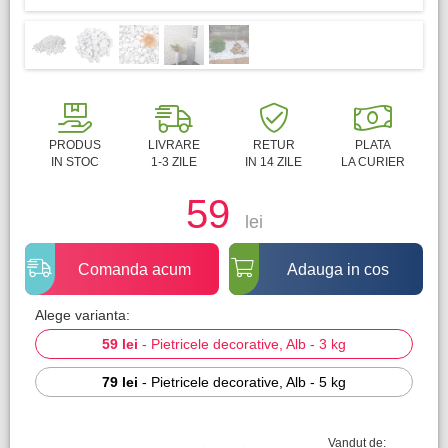
PRODUS
LIVRARE
RETUR
PLATA
IN STOC
1-3 ZILE
IN 14 ZILE
LA CURIER
59
lei
Comanda acum
Adauga in cos
Alege varianta:
59 lei
-
Pietricele decorative, Alb - 3 kg
79 lei
-
Pietricele decorative, Alb - 5 kg
Vandut de: