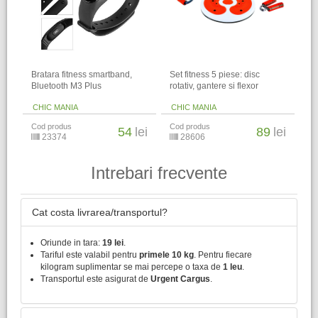
Bratara fitness smartband,
Set fitness 5 piese: disc
Bluetooth M3 Plus
rotativ, gantere si flexor
CHIC MANIA
CHIC MANIA
Cod produs
Cod produs
54
lei
89
lei
23374
28606
Intrebari frecvente
Cat costa livrarea/transportul?
Oriunde in tara:
19 lei
.
Tariful este valabil pentru
primele 10 kg
. Pentru fiecare
kilogram suplimentar se mai percepe o taxa de
1 leu
.
Transportul este asigurat de
Urgent Cargus
.