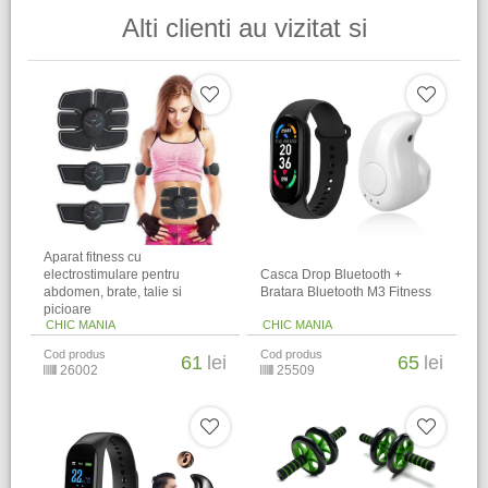
Alti clienti au vizitat si
Aparat fitness cu
electrostimulare pentru
Casca Drop Bluetooth +
abdomen, brate, talie si
Bratara Bluetooth M3 Fitness
picioare
CHIC MANIA
CHIC MANIA
Cod produs
Cod produs
61
lei
65
lei
26002
25509