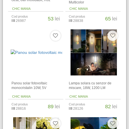
cesti, otel inoxidabil, Roz
Multicolor
CHIC MANIA
CHIC MANIA
Cod produs
Cod produs
53
lei
65
lei
26987
28838
Panou solar fotovoltaic
Lampa solara cu senzor de
monocristalin 10W, 5V
miscare, 18W, 1200 LM
CHIC MANIA
CHIC MANIA
Cod produs
Cod produs
89
lei
82
lei
28816
28126