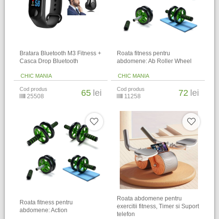
Bratara Bluetooth M3 Fitness +
Roata fitness pentru
Casca Drop Bluetooth
abdomene: Ab Roller Wheel
CHIC MANIA
CHIC MANIA
Cod produs
Cod produs
65
lei
72
lei
25508
11258
Roata abdomene pentru
Roata fitness pentru
exercitii fitness, Timer si Suport
abdomene: Action
telefon