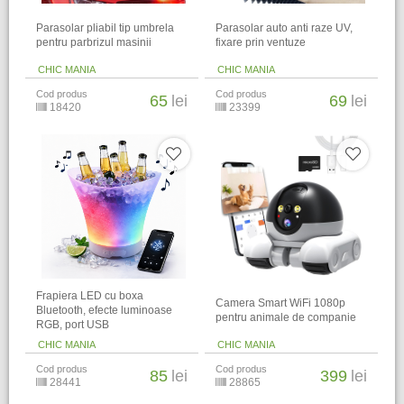
Parasolar pliabil tip umbrela
Parasolar auto anti raze UV,
pentru parbrizul masinii
fixare prin ventuze
CHIC MANIA
CHIC MANIA
Cod produs
Cod produs
65
lei
69
lei
18420
23399
Frapiera LED cu boxa
Camera Smart WiFi 1080p
Bluetooth, efecte luminoase
pentru animale de companie
RGB, port USB
CHIC MANIA
CHIC MANIA
Cod produs
Cod produs
85
lei
399
lei
28441
28865