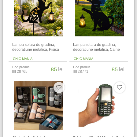
Lampa solara de gradina,
Lampa solara de gradina,
decoratiune metalica, Pisica
decoratiune metalica, Caine
CHIC MANIA
CHIC MANIA
Cod produs
Cod produs
85
lei
85
lei
28765
28771