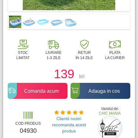
STOC
LIVRARE
RETUR
PLATA
LIMITAT
1-3 ZILE
IN 14 ZILE
LA CURIER
139
lei
Comanda acum
Adauga in cos
Vandut de:
CHIC MANIA
Clientii nostri
COD PRODUS
recomanda acest
04930
produs