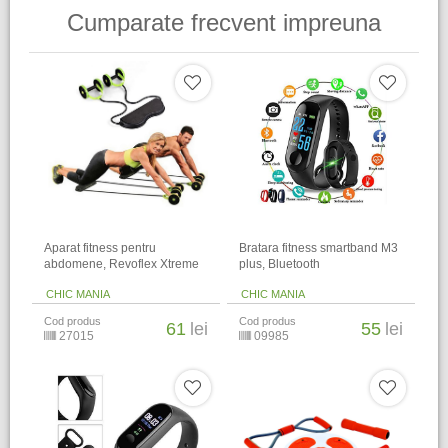
Cumparate frecvent impreuna
Aparat fitness pentru
Bratara fitness smartband M3
abdomene, Revoflex Xtreme
plus, Bluetooth
CHIC MANIA
CHIC MANIA
Cod produs
Cod produs
61
lei
55
lei
27015
09985