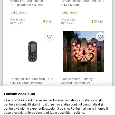
Oferta 1+1 | Set 4 piese:
Telefon militar 2800 mAh, Dual
Termos 500 ml + 3 cesti
SIM, FM radio
CHIC MANIA
CHIC MANIA
Cod produs
Cod produs
87
lei
109
lei
27742
12922
Telefon militar 2800 mAh, Dual
Lampa solara Butterfly,
SIM, FM radio, lanterna
decoratiune metalica
CHIC MANIA
CHIC MANIA
Folosim cookie-uri
Cod produs
Cod produs
113
lei
135
lei
Este posibil să plasăm acestea pentru analiza datelor vizitatorilor noștri,
22977
28772
pentru a îmbunătăți site-ul nostru, pentru a afișa conținut personalizat și
pentru a vă oferi o experiență excelentă pe site. Pentru mai multe informații
despre cookie-urile pe care le utilizăm deschidem setările.