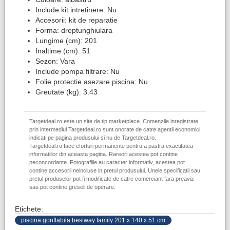
Include kit intretinere: Nu
Accesorii: kit de reparatie
Forma: dreptunghiulara
Lungime (cm): 201
Inaltime (cm): 51
Sezon: Vara
Include pompa filtrare: Nu
Folie protectie asezare piscina: Nu
Greutate (kg): 3.43
Targetdeal.ro este un site de tip marketplace. Comenzile inregistrate
prin intermediul Targetdeal.ro sunt onorate de catre agentii economici
indicati pe pagina produsului si nu de Targetdeal.ro.
Targetdeal.ro face eforturi permanente pentru a pastra exactitatea
informatiilor din aceasta pagina. Rareori acestea pot contine
neconcordante. Fotografiile au caracter informativ, acestea pot
contine accesorii neincluse in pretul produsului. Unele specificatii sau
pretul produselor pot fi modificate de catre comerciant fara preaviz
sau pot contine greseli de operare.
Etichete:
piscina gonflabila bestway family 201 x 140 x 51 cm