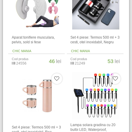
Aparat tonifiere musculara,
Set 4 piese: Termos 500 ml + 3
pelvis, sold si fese
cesti, otel inoxidabil, Negru
CHIC MANIA
CHIC MANIA
Cod produs
Cod produs
46
lei
53
lei
24556
21249
Lampa solara gradina cu 20
Set 4 piese: Termos 500 ml + 3
bulbi LED, Waterproof,