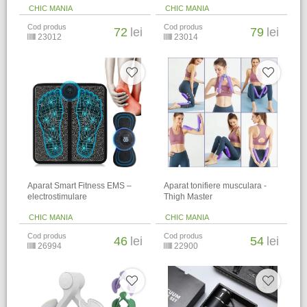
CHIC MANIA
CHIC MANIA
Cod produs
Cod produs
72
lei
79
lei
23012
23014
Aparat Smart Fitness EMS –
Aparat tonifiere musculara -
electrostimulare
Thigh Master
CHIC MANIA
CHIC MANIA
Cod produs
Cod produs
46
lei
54
lei
26994
22900