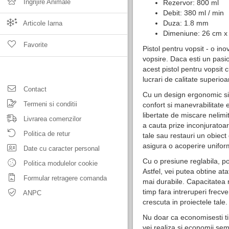
Ingrijire Animale
Rezervor: 800 ml
Debit: 380 ml / min
Duza: 1.8 mm
Articole Iarna
Dimeniune: 26 cm x
Favorite
Pistol pentru vopsit - o in
vopsire. Daca esti un pasio
acest pistol pentru vopsit c
lucrari de calitate superioa
Contact
Cu un design ergonomic si o
Termeni si conditii
confort si manevrabilitate 
libertate de miscare nelimi
Livrarea comenzilor
a cauta prize inconjuratoar
Politica de retur
tale sau restauri un obiect 
asigura o acoperire uniform
Date cu caracter personal
Cu o presiune reglabila, po
Politica modulelor cookie
Astfel, vei putea obtine ata
Formular retragere comanda
mai durabile. Capacitatea r
timp fara intreruperi frecv
ANPC
crescuta in proiectele tale.
Nu doar ca economisesti tim
vei realiza si economii sem