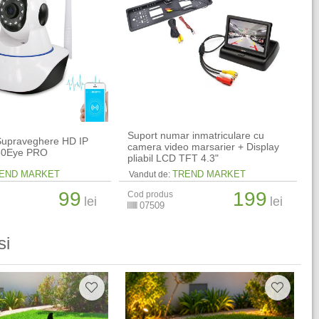
Suport numar inmatriculare cu
upraveghere HD IP
camera video marsarier + Display
360Eye PRO
pliabil LCD TFT 4.3"
END MARKET
TREND MARKET
Vandut de:
99
199
Cod produs
lei
lei
07509
si