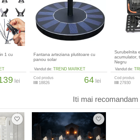
Surubelnita e
in 1 cu
Fantana arteziana plutitoare cu
acumulator, 
panou solar
Negru
ET
TREND MARKET
TR
Vandut de:
Vandut de:
139
64
Cod produs
Cod produs
lei
lei
18826
27930
Iti mai recomandam 