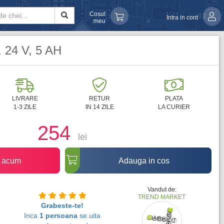
Cosul
Intra in cont
meu
, 24 V, 5 AH
LIVRARE
RETUR
PLATA
1-3 ZILE
IN 14 ZILE
LA CURIER
254
lei
 acum
Adauga in cos
Vandut de:
TREND MARKET
Grabeste-te!
Inca
1 persoana
se uita