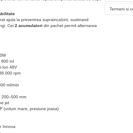
Termeni si c
bilitate
rat ajuta la prevenirea supraincalzirii, sustinand
ungi. Cei
2 acumulatori
din pachet permit alternarea
00W
: 800 ml
i-Ion 48V
 38.000 rpm
800 ml/min
re: 200–500 mm
me jet
LP (volum mare, presiune joasa)
or Innova
n