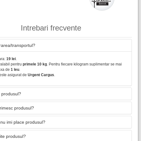
Intrebari frecvente
vrarea/transportul?
ara:
19 lei
.
valabil pentru
primele 10 kg
. Pentru fiecare kilogram suplimentar se mai
axa de
1 leu
.
este asigurat de
Urgent Cargus
.
 produsul?
primesc produsul?
nu imi place produsul?
mite produsul?