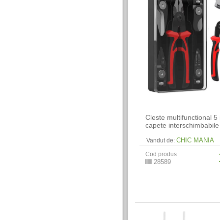
Cleste multifunctional 5 
capete interschimbabile
CHIC MANIA
Vandut de:
Cod produs
28589