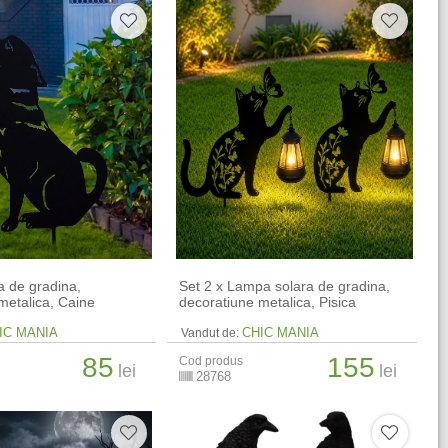
 de gradina,
Set 2 x Lampa solara de gradina,
metalica, Caine
decoratiune metalica, Pisica
IC MANIA
CHIC MANIA
Vandut de:
85
155
Cod produs
lei
lei
28768