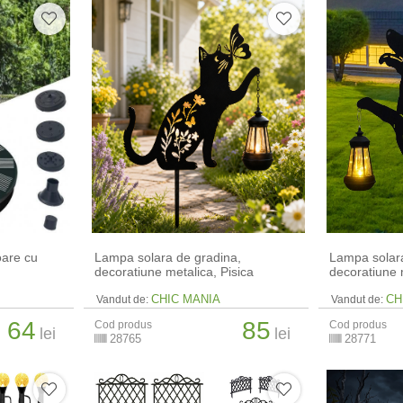
oare cu
Lampa solara de gradina,
Lampa solara
decoratiune metalica, Pisica
decoratiune 
CHIC MANIA
CH
Vandut de:
Vandut de:
64
85
Cod produs
Cod produs
lei
lei
28765
28771