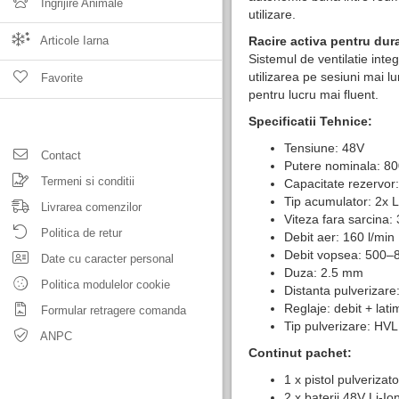
Ingrijire Animale
utilizare.
Articole Iarna
Racire activa pentru dura
Sistemul de ventilatie integ
utilizarea pe sesiuni mai l
Favorite
pentru lucru mai fluent.
Specificatii Tehnice:
Tensiune: 48V
Contact
Putere nominala: 8
Termeni si conditii
Capacitate rezervor
Tip acumulator: 2x L
Livrarea comenzilor
Viteza fara sarcina:
Politica de retur
Debit aer: 160 l/min
Debit vopsea: 500–
Date cu caracter personal
Duza: 2.5 mm
Politica modulelor cookie
Distanta pulveriza
Reglaje: debit + lati
Formular retragere comanda
Tip pulverizare: HV
ANPC
Continut pachet:
1 x pistol pulverizat
2 x baterii 48V Li-Io