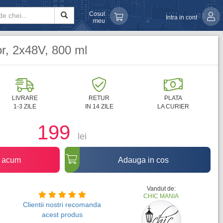
Cosul
Intra in cont
meu
r, 2x48V, 800 ml
LIVRARE
RETUR
PLATA
1-3 ZILE
IN 14 ZILE
LA CURIER
199
lei
 acum
Adauga in cos
Vandut de:
CHIC MANIA
Clientii nostri recomanda
acest produs