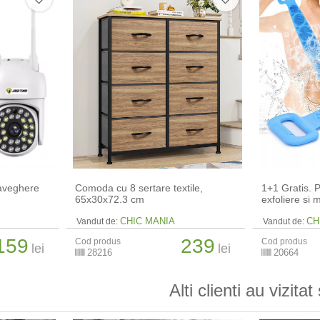
aveghere
Comoda cu 8 sertare textile,
1+1 Gratis. P
65x30x72.3 cm
exfoliere si 
CHIC MANIA
CH
Vandut de:
Vandut de:
159
239
Cod produs
Cod produs
lei
lei
28216
20664
Alti clienti au vizitat 