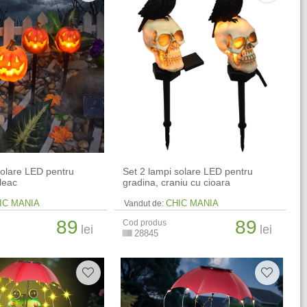
solare LED pentru
Set 2 lampi solare LED pentru
leac
gradina, craniu cu cioara
IC MANIA
CHIC MANIA
Vandut de:
89
89
Cod produs
lei
lei
28845