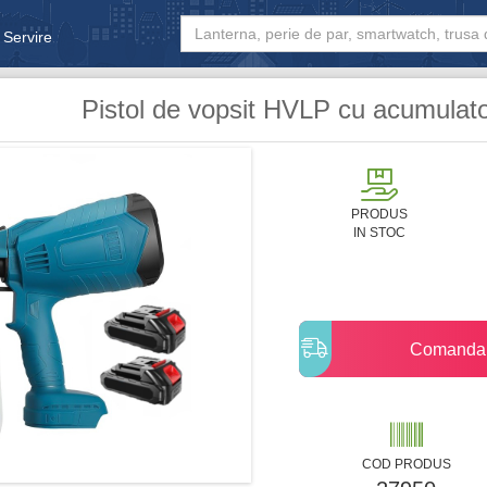
 Servire
& Bebe
Pistol de vopsit HVLP cu acumulato
PRODUS
IN STOC
Comanda
COD PRODUS