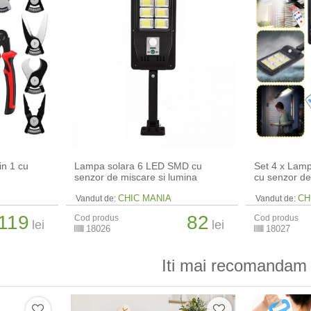
in 1 cu
Lampa solara 6 LED SMD cu
Set 4 x Lam
senzor de miscare si lumina
cu senzor de
CHIC MANIA
CH
Vandut de:
Vandut de:
119
82
Cod produs
Cod produs
lei
lei
18026
18027
Iti mai recomandam 