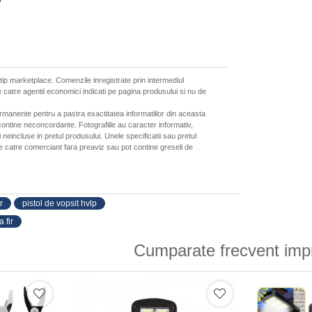
 tip marketplace. Comenzile inregistrate prin intermediul
 catre agentii economici indicati pe pagina produsului si nu de
ermanente pentru a pastra exactitatea informatiilor din aceasta
ontine neconcordante. Fotografiile au caracter informativ,
neincluse in pretul produsului. Unele specificatii sau pretul
de catre comerciant fara preaviz sau pot contine greseli de
r
pistol de vopsit hvlp
 fir
Cumparate frecvent imp