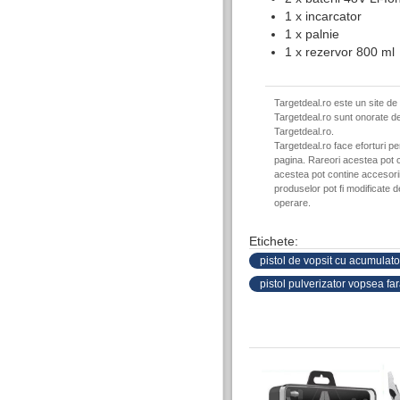
1 x incarcator
1 x palnie
1 x rezervor 800 ml
Targetdeal.ro este un site de
Targetdeal.ro sunt onorate de
Targetdeal.ro.
Targetdeal.ro face eforturi p
pagina. Rareori acestea pot c
acestea pot contine accesorii 
produselor pot fi modificate 
operare.
Etichete:
pistol de vopsit cu acumulato
pistol pulverizator vopsea fara