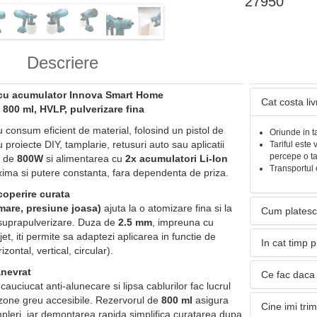
27950
Descriere
c cu acumulator Innova Smart Home
Cat costa li
 800 ml, HVLP, pulverizare fina
u consum eficient de material, folosind un pistol de
Oriunde in t
ru proiecte DIY, tamplarie, retusuri auto sau aplicatii
Tariful este 
percepe o t
l de
800W
si alimentarea cu
2x acumulatori Li-Ion
Transportul 
axima si putere constanta, fara dependenta de priza.
coperire curata
are, presiune joasa)
ajuta la o atomizare fina si la
Cum platesc
 suprapulverizare. Duza de
2.5 mm
, impreuna cu
 jet, iti permite sa adaptezi aplicarea in functie de
In cat timp 
rizontal, vertical, circular).
nevrat
Ce fac daca 
cauciucat anti-alunecare si lipsa cablurilor fac lucrul
n zone greu accesibile. Rezervorul de
800 ml
asigura
Cine imi tri
leri, iar demontarea rapida simplifica curatarea dupa