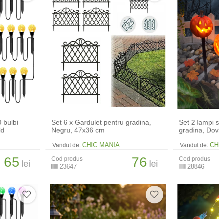
 bulbi
Set 6 x Gardulet pentru gradina,
Set 2 lampi 
ld
Negru, 47x36 cm
gradina, Dov
CHIC MANIA
CH
Vandut de:
Vandut de:
65
76
Cod produs
Cod produs
lei
lei
23647
28846