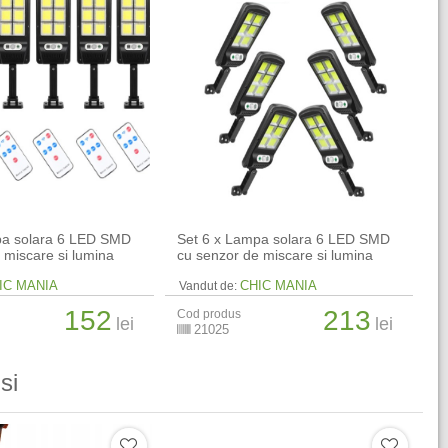
pa solara 6 LED SMD
Set 6 x Lampa solara 6 LED SMD
 miscare si lumina
cu senzor de miscare si lumina
IC MANIA
CHIC MANIA
Vandut de:
152
213
Cod produs
lei
lei
21025
si