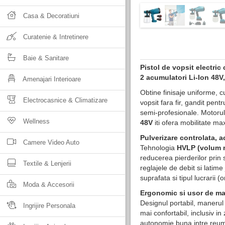
Casa & Decoratiuni
Curatenie & Intretinere
Baie & Sanitare
Pistol de vopsit electri
2 acumulatori Li-Ion 48V,
Amenajari Interioare
Obtine finisaje uniforme, c
Electrocasnice & Climatizare
vopsit fara fir, gandit pent
semi-profesionale. Motoru
Wellness
48V
iti ofera mobilitate m
Pulverizare controlata, a
Camere Video Auto
Tehnologia
HVLP (volum m
reducerea pierderilor prin
Textile & Lenjerii
reglajele de debit si latime
suprafata si tipul lucrarii (o
Moda & Accesorii
Ergonomic si usor de ma
Designul portabil, manerul 
Ingrijire Personala
mai confortabil, inclusiv i
autonomie buna intre reump