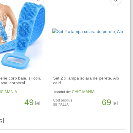
erie corp baie, silicon,
Set 2 x lampa solara de perete, Alb
masaj corporal
cald
IC MANIA
CHIC MANIA
Vandut de:
49
69
Cod produs
lei
lei
28445
si