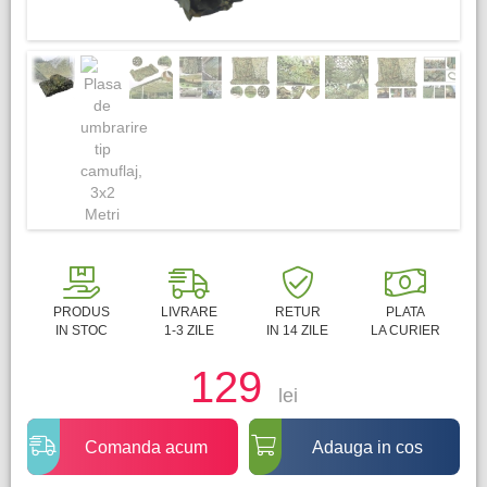
PRODUS
LIVRARE
RETUR
PLATA
IN STOC
1-3 ZILE
IN 14 ZILE
LA CURIER
129
lei
Comanda acum
Adauga in cos