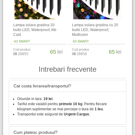
Lampa solara gradina 20
Lampa solara gradina cu 20
bulbi LED, Waterproof, Alb
bulbi LED, Waterproof,
Cald
Multicolor
A3 SMART
A3 SMART
Cod produs
Cod produs
65
lei
65
lei
28855
28856
Intrebari frecvente
Cat costa livrarea/transportul?
Oriunde in tara:
19 lei
.
Tariful este valabil pentru
primele 10 kg
. Pentru fiecare
kilogram suplimentar se mai percepe o taxa de
1 leu
.
Transportul este asigurat de
Urgent Cargus
.
Cum platesc produsul?