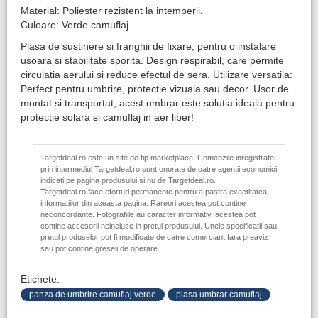
Material: Poliester rezistent la intemperii.
Culoare: Verde camuflaj
Plasa de sustinere si franghii de fixare, pentru o instalare
usoara si stabilitate sporita. Design respirabil, care permite
circulatia aerului si reduce efectul de sera. Utilizare versatila:
Perfect pentru umbrire, protectie vizuala sau decor. Usor de
montat si transportat, acest umbrar este solutia ideala pentru
protectie solara si camuflaj in aer liber!
Targetdeal.ro este un site de tip marketplace. Comenzile inregistrate
prin intermediul Targetdeal.ro sunt onorate de catre agentii economici
indicati pe pagina produsului si nu de Targetdeal.ro.
Targetdeal.ro face eforturi permanente pentru a pastra exactitatea
informatiilor din aceasta pagina. Rareori acestea pot contine
neconcordante. Fotografiile au caracter informativ, acestea pot
contine accesorii neincluse in pretul produsului. Unele specificatii sau
pretul produselor pot fi modificate de catre comerciant fara preaviz
sau pot contine greseli de operare.
Etichete:
panza de umbrire camuflaj verde
plasa umbrar camuflaj