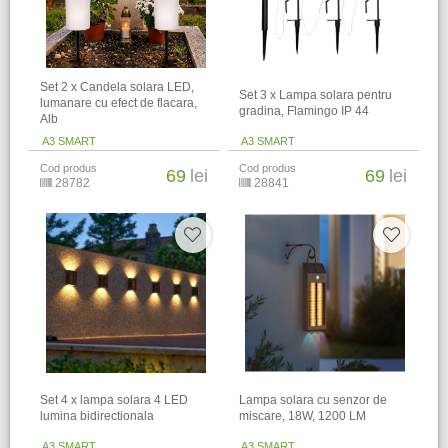
Set 2 x Candela solara LED,
Set 3 x Lampa solara pentru
lumanare cu efect de flacara,
gradina, Flamingo IP 44
Alb
A3 SMART
A3 SMART
Cod produs
Cod produs
69
lei
69
lei
28782
28841
Set 4 x lampa solara 4 LED
Lampa solara cu senzor de
lumina bidirectionala
miscare, 18W, 1200 LM
A3 SMART
A3 SMART