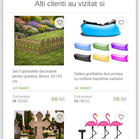
Alti clienti au vizitat si
Set 5 gardulete decorative
Saltea gonflabila fara pompa
pentru gradina, Bronz, 62×35
cu umflare impotriva vantului
cm
A3 SMART
A3 SMART
Cod produs
Cod produs
69
lei
59
lei
28360
28632