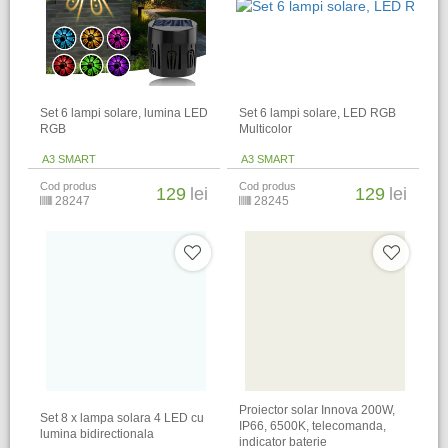
Set 6 lampi solare, lumina LED
Set 6 lampi solare, LED RGB
RGB
Multicolor
A3 SMART
A3 SMART
Cod produs
Cod produs
129
lei
129
lei
28247
28245
Proiector solar Innova 200W,
Set 8 x lampa solara 4 LED cu
IP66, 6500K, telecomanda,
lumina bidirectionala
indicator baterie