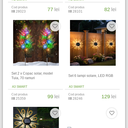
Cod produs
Cod produs
77
lei
82
lei
28023
28101
Set 2 x Copac solar, model
Set 6 lampi solare, LED RGB
Tuia, 70 ramuri
A3 SMART
A3 SMART
Cod produs
Cod produs
99
lei
129
lei
25359
28246