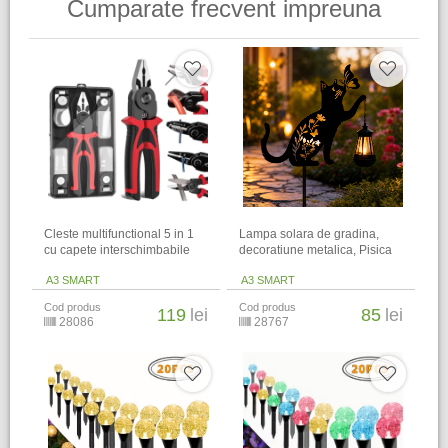
Cumparate frecvent impreuna
Cleste multifunctional 5 in 1
Lampa solara de gradina,
cu capete interschimbabile
decoratiune metalica, Pisica
A3 SMART
A3 SMART
Cod produs
Cod produs
119
lei
85
lei
28086
28767