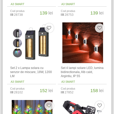
A3 SMART
A3 SMART
Cod produs
Cod produs
139
lei
139
lei
28738
28753
Set 2 x Lampa solara cu
Set 4 lampi solare LED, lumina
senzor de miscare, 18W, 1200
bidirectionala, Alb cald,
LM
Argintiu, IP 55
A3 SMART
A3 SMART
Cod produs
Cod produs
152
lei
158
lei
28102
27852