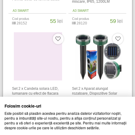
miscare, IP65, 1200LM
A3 SMART
A3 SMART
Cod produs
Cod produs
55
lei
59
lei
28152
28120
Set 2 x Candela solara LED,
Set 2 x Aparat alungat
lumanare cu efect de flacara
rozatoare, Dispozitive Solar
A3 SMART
A3 SMART
Folosim cookie-uri
Cod produs
Cod produs
69
lei
65
lei
Este posibil să plasăm acestea pentru analiza datelor vizitatorilor noștri,
28781
28747
pentru a îmbunătăți site-ul nostru, pentru a afișa conținut personalizat și
pentru a vă oferi o experiență excelentă pe site. Pentru mai multe informații
despre cookie-urile pe care le utilizăm deschidem setările.