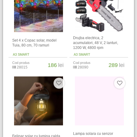
Drujba electrica, 2
Set 4 x Copac solar, model
acumulatori, 48 V, 2 lanturi,
Tuia, 80 cm, 70 ramuri
1200 W, 4800 rpm
A3 SMART
A3 SMART
Cod produs
Cod produs
186
lei
289
lei
28015
28090
Lampa solara cu senzor
Felinar solar cu lumina calda