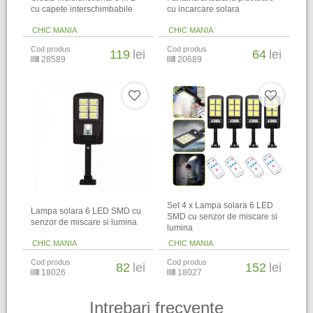
cu capete interschimbabile
cu incarcare solara
CHIC MANIA
CHIC MANIA
Cod produs
Cod produs
119
lei
64
lei
28589
20689
Set 4 x Lampa solara 6 LED
Lampa solara 6 LED SMD cu
SMD cu senzor de miscare si
senzor de miscare si lumina
lumina
CHIC MANIA
CHIC MANIA
Cod produs
Cod produs
82
lei
152
lei
18026
18027
Intrebari frecvente