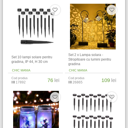
Set 2 x Lampa solara -
Set 10 lampi solare pentru
Stropitoare cu lumini pentru
gradina, IP 44, H 30 cm
gradina
CHIC MANIA
CHIC MANIA
Cod produs
Cod produs
76
lei
109
lei
17892
26865