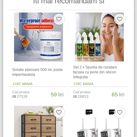
Iti mai recomandam si
Set 2 x Spuma de curatare
Solutie etansare 500 ml, pasta
faciala cu perie din silicon
impermeabila
integrata
CHIC MANIA
CHIC MANIA
Cod produs
Cod produs
59
lei
65
lei
27539
28853