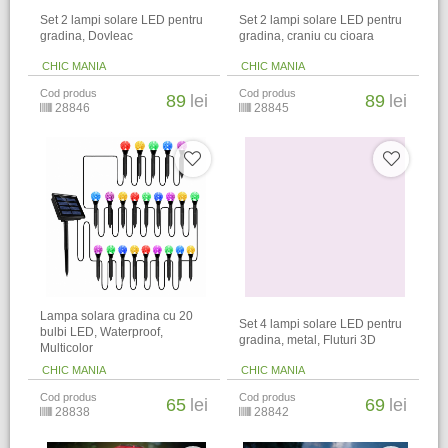
Set 2 lampi solare LED pentru
Set 2 lampi solare LED pentru
gradina, Dovleac
gradina, craniu cu cioara
CHIC MANIA
CHIC MANIA
Cod produs
Cod produs
89
lei
89
lei
28846
28845
Lampa solara gradina cu 20
Set 4 lampi solare LED pentru
bulbi LED, Waterproof,
gradina, metal, Fluturi 3D
Multicolor
CHIC MANIA
CHIC MANIA
Cod produs
Cod produs
65
lei
69
lei
28838
28842