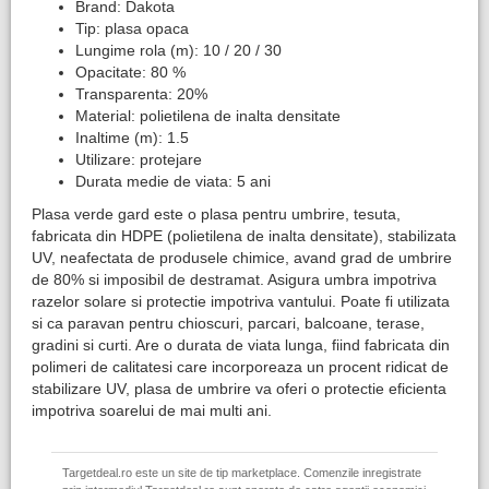
Brand: Dakota
Tip: plasa opaca
Lungime rola (m): 10 / 20 / 30
Opacitate: 80 %
Transparenta: 20%
Material: polietilena de inalta densitate
Inaltime (m): 1.5
Utilizare: protejare
Durata medie de viata: 5 ani
Plasa verde gard este o plasa pentru umbrire, tesuta,
fabricata din HDPE (polietilena de inalta densitate), stabilizata
UV, neafectata de produsele chimice, avand grad de umbrire
de 80% si imposibil de destramat. Asigura umbra impotriva
razelor solare si protectie impotriva vantului. Poate fi utilizata
si ca paravan pentru chioscuri, parcari, balcoane, terase,
gradini si curti. Are o durata de viata lunga, fiind fabricata din
polimeri de calitatesi care incorporeaza un procent ridicat de
stabilizare UV, plasa de umbrire va oferi o protectie eficienta
impotriva soarelui de mai multi ani.
Targetdeal.ro este un site de tip marketplace. Comenzile inregistrate