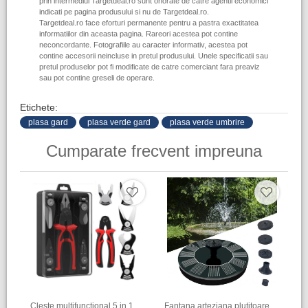
prin intermediul Targetdeal.ro sunt onorate de catre agentii economici
indicati pe pagina produsului si nu de Targetdeal.ro.
Targetdeal.ro face eforturi permanente pentru a pastra exactitatea
informatiilor din aceasta pagina. Rareori acestea pot contine
neconcordante. Fotografiile au caracter informativ, acestea pot
contine accesorii neincluse in pretul produsului. Unele specificatii sau
pretul produselor pot fi modificate de catre comerciant fara preaviz
sau pot contine greseli de operare.
Etichete:
plasa gard
plasa verde gard
plasa verde umbrire
Cumparate frecvent impreuna
Cleste multifunctional 5 in 1
Fantana arteziana plutitoare