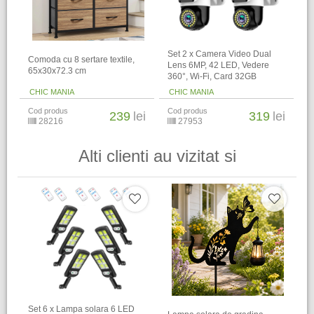
Set 2 x Camera Video Dual
Comoda cu 8 sertare textile,
Lens 6MP, 42 LED, Vedere
65x30x72.3 cm
360°, Wi-Fi, Card 32GB
CHIC MANIA
CHIC MANIA
Cod produs
Cod produs
239
lei
319
lei
28216
27953
Alti clienti au vizitat si
Set 6 x Lampa solara 6 LED