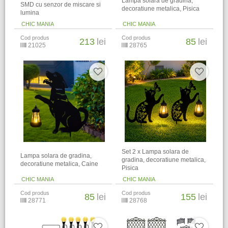
Lampa solara de gradina,
SMD cu senzor de miscare si
decoratiune metalica, Pisica
lumina
CHIC MANIA
CHIC MANIA
Cod produs
Cod produs
213
lei
85
lei
21025
28765
Set 2 x Lampa solara de
Lampa solara de gradina,
gradina, decoratiune metalica,
decoratiune metalica, Caine
Pisica
CHIC MANIA
CHIC MANIA
Cod produs
Cod produs
85
lei
155
lei
28771
28768