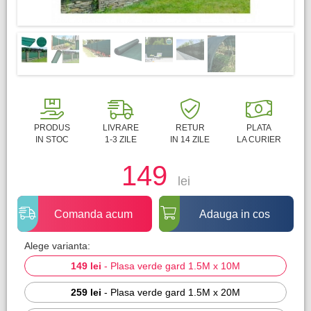
PRODUS
LIVRARE
RETUR
PLATA
IN STOC
1-3 ZILE
IN 14 ZILE
LA CURIER
149
lei
Comanda acum
Adauga in cos
Alege varianta:
149 lei
-
Plasa verde gard 1.5M x 10M
259 lei
-
Plasa verde gard 1.5M x 20M