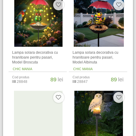
Lampa solara decorativa cu
Lampa solara decorativa cu
hranitoare pentru pasari,
hranitoare pentru pasari,
Model Broscuta
Model Albinuta
CHIC MANIA
CHIC MANIA
Cod produs
Cod produs
89
lei
89
lei
28848
28847