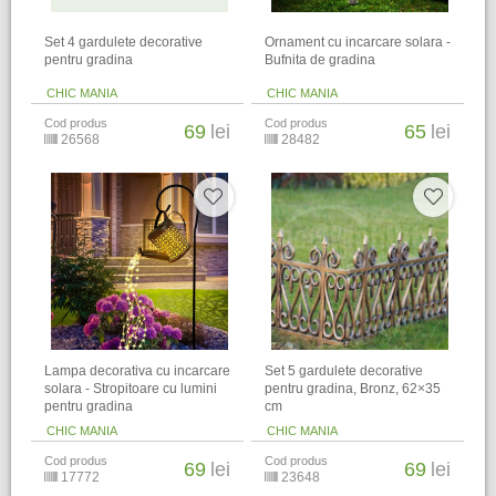
Set 4 gardulete decorative
Ornament cu incarcare solara -
pentru gradina
Bufnita de gradina
CHIC MANIA
CHIC MANIA
Cod produs
Cod produs
69
lei
65
lei
26568
28482
Lampa decorativa cu incarcare
Set 5 gardulete decorative
solara - Stropitoare cu lumini
pentru gradina, Bronz, 62×35
pentru gradina
cm
CHIC MANIA
CHIC MANIA
Cod produs
Cod produs
69
lei
69
lei
17772
23648