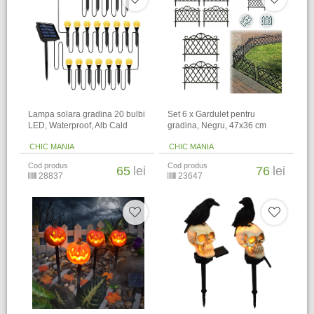
Lampa solara gradina 20 bulbi
Set 6 x Gardulet pentru
LED, Waterproof, Alb Cald
gradina, Negru, 47x36 cm
CHIC MANIA
CHIC MANIA
Cod produs
Cod produs
65
lei
76
lei
28837
23647