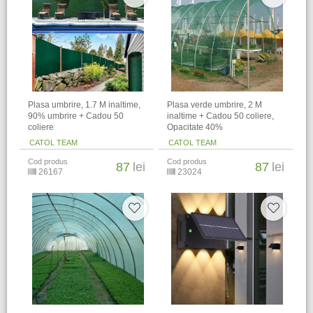
Plasa umbrire, 1.7 M inaltime,
Plasa verde umbrire, 2 M
90% umbrire + Cadou 50
inaltime + Cadou 50 coliere,
coliere
Opacitate 40%
CATOL TEAM
CATOL TEAM
Cod produs
Cod produs
87
lei
87
lei
26167
23024