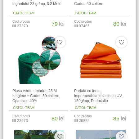
inghetului 23 gr/mp, 3.2 Metri
Cadou 50 coliere
CATOL TEAM
CATOL TEAM
Cod produs
Cod produs
79
lei
80
lei
27370
07465
Plasa verde umbrire, 25 M
Prelata cu inele,
lungime + Cadou 50 coliere,
impermeabila, rezistenta UV,
Opacitate 40%
150g/mp, Portocaliu
CATOL TEAM
CATOL TEAM
Cod produs
Cod produs
80
lei
85
lei
23073
26825