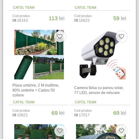
CATOL TEAM
CATOL TEAM
Cod produs
Cod produs
113
lei
59
lei
26163
10623
Plasa umbrire, 2 M inaltime,
Camera falsa cu panou solar,
90% umbrire + Cadou 50
77 LED, senzor de miscare
coliere
CATOL TEAM
CATOL TEAM
Cod produs
Cod produs
69
lei
69
lei
10621
17017