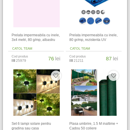
Prelata impermeabila cu inele,
Prelata impermeabila cu inele,
3x4 metri, 80 g/mp, albastru
80 gr/mp, rezistenta UV
CATOL TEAM
CATOL TEAM
Cod produs
Cod produs
76
lei
87
lei
25979
21211
Set 6 lampi solare pentru
Plasa umbrire, 1.5 M inaltime +
gradina sau casa
Cadou 50 coliere