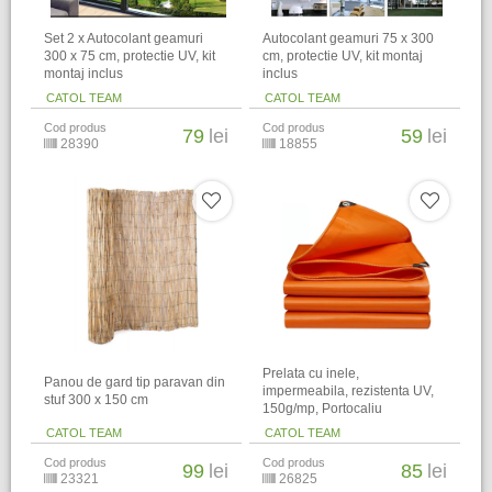
Set 2 x Autocolant geamuri
Autocolant geamuri 75 x 300
300 x 75 cm, protectie UV, kit
cm, protectie UV, kit montaj
montaj inclus
inclus
CATOL TEAM
CATOL TEAM
Cod produs
Cod produs
79
lei
59
lei
28390
18855
Prelata cu inele,
Panou de gard tip paravan din
impermeabila, rezistenta UV,
stuf 300 x 150 cm
150g/mp, Portocaliu
CATOL TEAM
CATOL TEAM
Cod produs
Cod produs
99
lei
85
lei
23321
26825