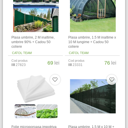
Plasa umbrire, 2 M inaltime,
Plasa umbrire, 1.5 M inaltime x
umbrire 90% + Cadou 50
10 M lungime + Cadou 50
coliere
coliere
CATOL TEAM
CATOL TEAM
Cod produs
Cod produs
69
lei
76
lei
27823
23331
Folie microporoasa impotriva
Plasa umbrire, 1.5 M x 10 M +