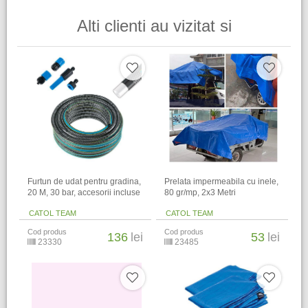
Alti clienti au vizitat si
Furtun de udat pentru gradina,
Prelata impermeabila cu inele,
20 M, 30 bar, accesorii incluse
80 gr/mp, 2x3 Metri
CATOL TEAM
CATOL TEAM
Cod produs
Cod produs
136
lei
53
lei
23330
23485