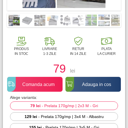
PRODUS
LIVRARE
RETUR
PLATA
IN STOC
1-3 ZILE
IN 14 ZILE
LA CURIER
79
lei
Comanda acum
Adauga in cos
Alege varianta:
79 lei
-
Prelata 170g/mp | 2x3 M - Gri
129 lei
-
Prelata 170g/mp | 3x4 M - Albastru
155 lei
-
Prelata 170g/mp | 3x5 M - Gri