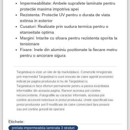
Impermeabilitate: Ambele suprafete laminate pentru
protectie maxima impotriva apei
Rezistenta: Protectie UV pentru o durata de viata
extinsa in exterior
Cusaturi: Realizate prin sudura termica pentru o
etanseitate optima
Margini: Intarite cu sfoara pentru rezistenta sporita la
tensionare
Fixare: Inele din aluminiu pozitionate la fiecare metru
pentru o ancorare sigura
Targetdeal.ro este un site de tip marketplace. Comenzile inregistrate
prin intermediul Targetdeal.ro sunt onorate de catre agentii economici
indicati pe pagina produsului si nu de Targetdeal.ro.
Targetdeal.ro face eforturi permanente pentru a pastra exactitatea
informatiilor din aceasta pagina. Rareori acestea pot contine
neconcordante. Fotografiile au caracter informativ, acestea pot
contine accesorii neincluse in pretul produsului. Unele specificatii sau
pretul produselor pot fi modificate de catre comerciant fara preaviz
sau pot contine greseli de operare.
Etichete:
prelata impermeabila laminata 3 straturi