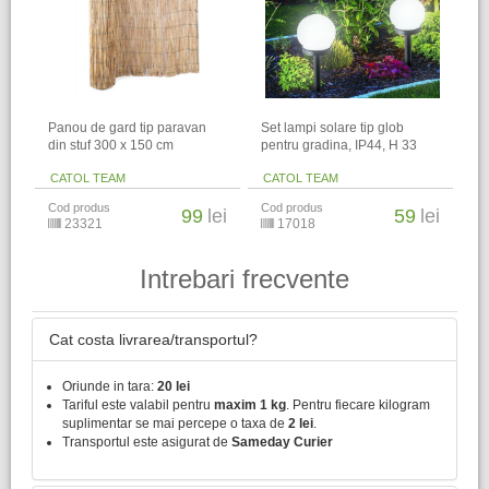
Panou de gard tip paravan
Set lampi solare tip glob
din stuf 300 x 150 cm
pentru gradina, IP44, H 33
CATOL TEAM
CATOL TEAM
Cod produs
Cod produs
99
lei
59
lei
23321
17018
Intrebari frecvente
Cat costa livrarea/transportul?
Oriunde in tara:
20 lei
Tariful este valabil pentru
maxim 1 kg
. Pentru fiecare kilogram
suplimentar se mai percepe o taxa de
2 lei
.
Transportul este asigurat de
Sameday Curier