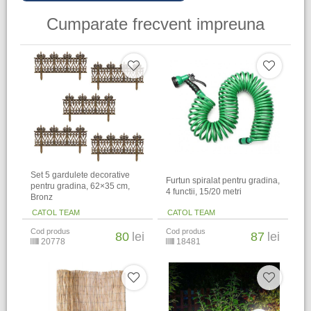
Cumparate frecvent impreuna
Set 5 gardulete decorative
Furtun spiralat pentru gradina,
pentru gradina, 62×35 cm,
4 functii, 15/20 metri
Bronz
CATOL TEAM
CATOL TEAM
Cod produs
Cod produs
80
lei
87
lei
20778
18481