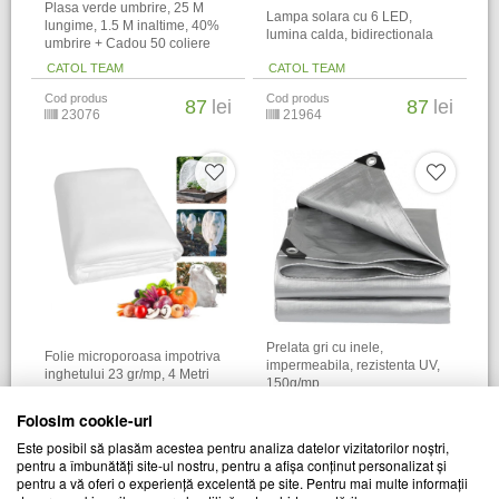
Plasa verde umbrire, 25 M
Lampa solara cu 6 LED,
lungime, 1.5 M inaltime, 40%
lumina calda, bidirectionala
umbrire + Cadou 50 coliere
CATOL TEAM
CATOL TEAM
Cod produs
Cod produs
87
lei
87
lei
23076
21964
Prelata gri cu inele,
Folie microporoasa impotriva
impermeabila, rezistenta UV,
inghetului 23 gr/mp, 4 Metri
150g/mp
CATOL TEAM
CATOL TEAM
Folosim cookie-uri
Cod produs
Cod produs
90
lei
89
lei
Este posibil să plasăm acestea pentru analiza datelor vizitatorilor noștri,
27371
26530
pentru a îmbunătăți site-ul nostru, pentru a afișa conținut personalizat și
pentru a vă oferi o experiență excelentă pe site. Pentru mai multe informații