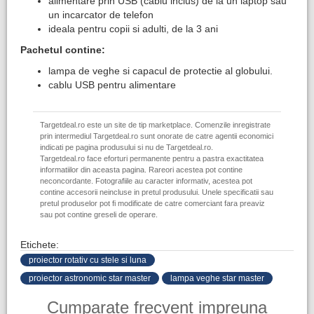
alimentare prin USB (cablu inclus) de la un laptop sau
un incarcator de telefon
ideala pentru copii si adulti, de la 3 ani
Pachetul contine:
lampa de veghe si capacul de protectie al globului.
cablu USB pentru alimentare
Targetdeal.ro este un site de tip marketplace. Comenzile inregistrate
prin intermediul Targetdeal.ro sunt onorate de catre agentii economici
indicati pe pagina produsului si nu de Targetdeal.ro.
Targetdeal.ro face eforturi permanente pentru a pastra exactitatea
informatiilor din aceasta pagina. Rareori acestea pot contine
neconcordante. Fotografiile au caracter informativ, acestea pot
contine accesorii neincluse in pretul produsului. Unele specificatii sau
pretul produselor pot fi modificate de catre comerciant fara preaviz
sau pot contine greseli de operare.
Etichete:
proiector rotativ cu stele si luna
proiector astronomic star master
lampa veghe star master
Cumparate frecvent impreuna