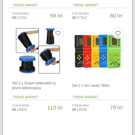
TREND MARKET
TREND MARKET
Cod produs
Cod produs
59
lei
80
lei
21502
27562
Set 2 x Scaun extensibil cu
Set 2 x Joc clasic Tetris
pliere telescopica
TREND MARKET
TREND MARKET
Cod produs
Cod produs
113
lei
79
lei
24803
19506