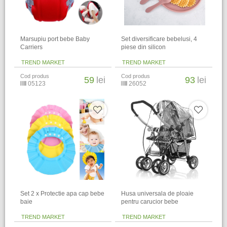
Marsupiu port bebe Baby
Set diversificare bebelusi, 4
Carriers
piese din silicon
TREND MARKET
TREND MARKET
Cod produs
Cod produs
59
lei
93
lei
05123
26052
Set 2 x Protectie apa cap bebe
Husa universala de ploaie
baie
pentru carucior bebe
TREND MARKET
TREND MARKET