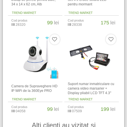
34 x 14 x 62 cm​, Alb
pentru mormant
TREND MARKET
TREND MARKET
Cod produs
Cod produs
99
lei
175
lei
28320
28338
Suport numar inmatriculare cu
Camera de Supraveghere HD
camera video marsarier +
IP WiFi de la 360Eye PRO
Display pliabil LCD TFT 4.3"
TREND MARKET
TREND MARKET
Cod produs
Cod produs
99
lei
199
lei
04058
07509
Alti clienti au vizitat si