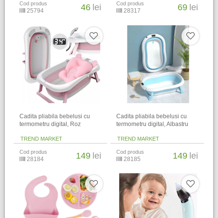
Cod produs
Cod produs
46
lei
69
lei
25794
28317
Cadita pliabila bebelusi cu
Cadita pliabila bebelusi cu
termometru digital, Roz
termometru digital, Albastru
TREND MARKET
TREND MARKET
Cod produs
Cod produs
149
lei
149
lei
28184
28185