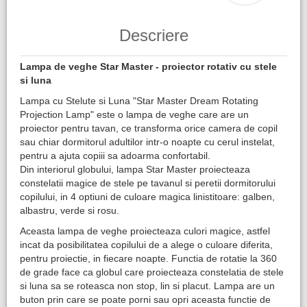
Descriere
Lampa de veghe Star Master - proiector rotativ cu stele
si luna
Lampa cu Stelute si Luna "Star Master Dream Rotating
Projection Lamp" este o lampa de veghe care are un
proiector pentru tavan, ce transforma orice camera de copil
sau chiar dormitorul adultilor intr-o noapte cu cerul instelat,
pentru a ajuta copiii sa adoarma confortabil.
Din interiorul globului, lampa Star Master proiecteaza
constelatii magice de stele pe tavanul si peretii dormitorului
copilului, in 4 optiuni de culoare magica linistitoare: galben,
albastru, verde si rosu.
Aceasta lampa de veghe proiecteaza culori magice, astfel
incat da posibilitatea copilului de a alege o culoare diferita,
pentru proiectie, in fiecare noapte. Functia de rotatie la 360
de grade face ca globul care proiecteaza constelatia de stele
si luna sa se roteasca non stop, lin si placut. Lampa are un
buton prin care se poate porni sau opri aceasta functie de