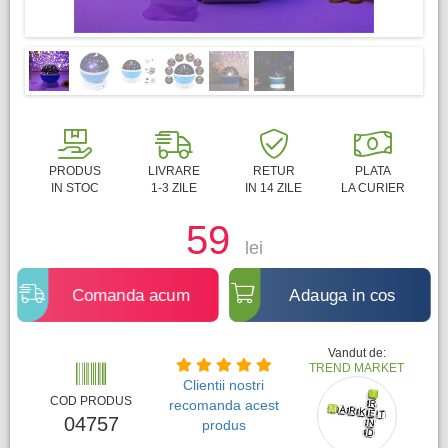
PRODUS
LIVRARE
RETUR
PLATA
IN STOC
1-3 ZILE
IN 14 ZILE
LA CURIER
59
lei
Comanda acum
Adauga in cos
Vandut de:
TREND MARKET
Clientii nostri
COD PRODUS
recomanda acest
04757
produs