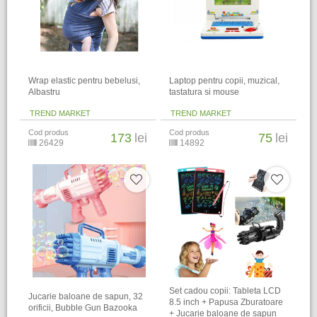
Wrap elastic pentru bebelusi,
Laptop pentru copii, muzical,
Albastru
tastatura si mouse
TREND MARKET
TREND MARKET
Cod produs
Cod produs
173
lei
75
lei
26429
14892
Set cadou copii: Tableta LCD
Jucarie baloane de sapun, 32
8.5 inch + Papusa Zburatoare
orificii, Bubble Gun Bazooka
+ Jucarie baloane de sapun