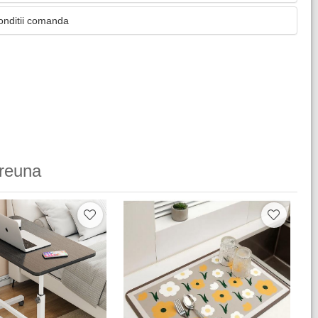
onditii comanda
reuna