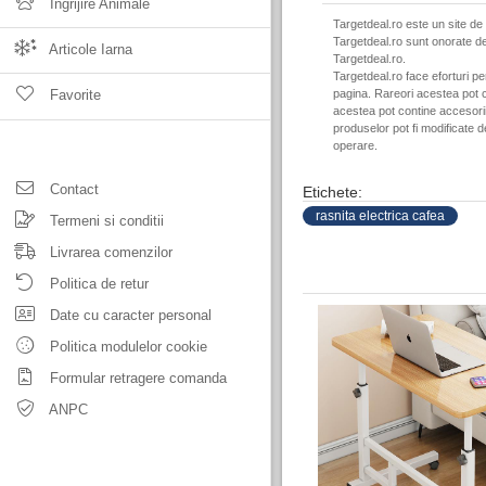
Ingrijire Animale
Targetdeal.ro este un site de
Targetdeal.ro sunt onorate de
Articole Iarna
Targetdeal.ro.
Targetdeal.ro face eforturi p
Favorite
pagina. Rareori acestea pot c
acestea pot contine accesorii 
produselor pot fi modificate 
operare.
Contact
Etichete:
rasnita electrica cafea
Termeni si conditii
Livrarea comenzilor
Politica de retur
Date cu caracter personal
Politica modulelor cookie
Formular retragere comanda
ANPC