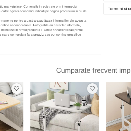
 tip marketplace. Comenzile inregistrate prin intermediul
Termeni si c
 catre agentii economici indicati pe pagina produsului si nu de
ermanente pentru a pastra exactitatea informatiilor din aceasta
ontine neconcordante. Fotografiile au caracter informativ,
neincluse in pretul produsului. Unele specificatii sau pretul
de catre comerciant fara preaviz sau pot contine greseli de
Cumparate frecvent imp