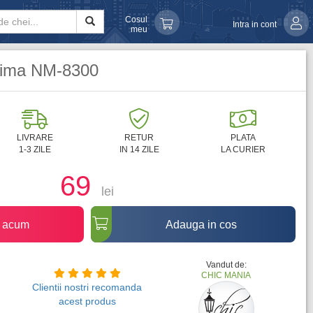
Cosul
Intra in cont
meu
 Nima NM-8300
LIVRARE
RETUR
PLATA
1-3 ZILE
IN 14 ZILE
LA CURIER
69
lei
 acum
Adauga in cos
Vandut de:
CHIC MANIA
Clientii nostri recomanda
acest produs