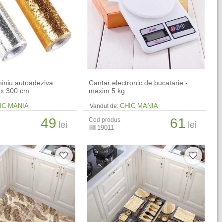
miniu autoadeziva
Cantar electronic de bucatarie -
 x 300 cm
maxim 5 kg
IC MANIA
CHIC MANIA
Vandut de:
49
61
Cod produs
lei
lei
19011