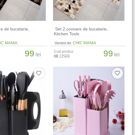
re de bucatarie,
​ Set 2 covoare de bucatarie,
Kitchen Tools
IC MANIA
CHIC MANIA
Vandut de:
99
99
Cod produs
lei
lei
22569