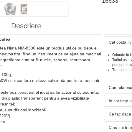
16633
Descriere
 cafea
Cat costa li
afea Nima NM-8300 este un produs util ce nu trebuie
eavoastra, fiind un instrument ce va ajuta sa macinati
Oriunde in t
ingrediente cum ar fi: nucile, zaharul, scortisoara,
Tariful este 
percepe o t
e.
Transportul 
- 100g;
W ce ii confera o viteza suficienta pentru a rasni intr-
Cum platesc
 este pozitionat astfel incat sa fie actionat cu usurinta;
 din plastic transparent pentru a avea vizibilitate
In cat timp 
asnitei;
ei sunt din otel inoxidabil
Ce fac daca 
(220V);
 cm.
Cine imi tri