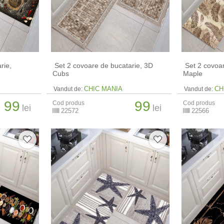
rie,
​ Set 2 covoare de bucatarie, 3D
​ Set 2 covoa
Cubs
Maple
CHIC MANIA
CH
Vandut de:
Vandut de:
99
99
Cod produs
Cod produs
lei
lei
22572
22566