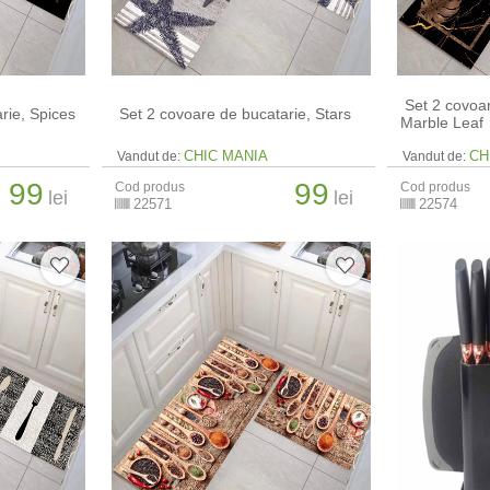
​ Set 2 covoa
arie, Spices
​ Set 2 covoare de bucatarie, Stars
Marble Leaf
CHIC MANIA
CH
Vandut de:
Vandut de:
99
99
Cod produs
Cod produs
lei
lei
22571
22574