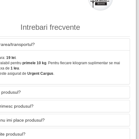
Intrebari frecvente
vrarea/transportul?
ara:
19 lei
.
valabil pentru
primele 10 kg
. Pentru fiecare kilogram suplimentar se mai
axa de
1 leu
.
este asigurat de
Urgent Cargus
.
 produsul?
primesc produsul?
nu imi place produsul?
mite produsul?