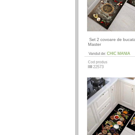
​ Set 2 covoare de bucata
Master
CHIC MANIA
Vandut de:
Cod produs
22573