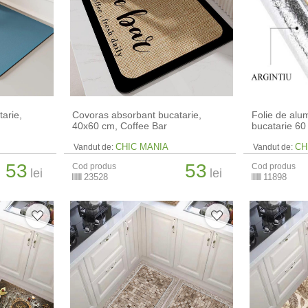
arie,
Covoras absorbant bucatarie,
Folie de alu
40x60 cm, Coffee Bar
bucatarie 60
CHIC MANIA
CH
Vandut de:
Vandut de:
53
53
Cod produs
Cod produs
lei
lei
23528
11898