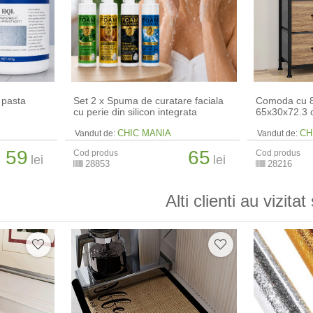
 pasta
Set 2 x Spuma de curatare faciala
Comoda cu 8 
cu perie din silicon integrata
65x30x72.3
CHIC MANIA
CH
Vandut de:
Vandut de:
59
65
Cod produs
Cod produs
lei
lei
28853
28216
Alti clienti au vizitat 