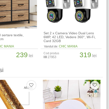
Set 2 x Camera Video Dual Lens
sertare textile,
6MP, 42 LED, Vedere 360°, Wi-Fi,
 cm
Card 32GB
IC MANIA
CHIC MANIA
Vandut de:
239
319
Cod produs
lei
lei
27953
si