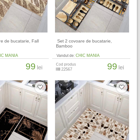
re de bucatarie, Fall
​ Set 2 covoare de bucatarie,
Bamboo
IC MANIA
CHIC MANIA
Vandut de:
99
99
Cod produs
lei
lei
22567