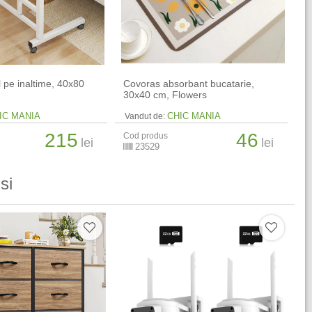
l pe inaltime, 40x80
Covoras absorbant bucatarie,
30x40 cm, Flowers
IC MANIA
CHIC MANIA
Vandut de:
215
46
Cod produs
lei
lei
23529
si