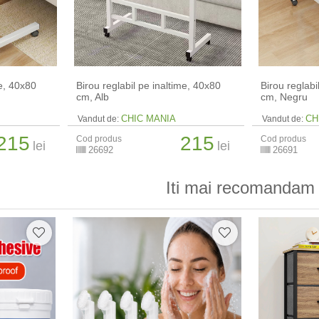
me, 40x80
Birou reglabil pe inaltime, 40x80
Birou reglabi
cm, Alb
cm, Negru
CHIC MANIA
CH
Vandut de:
Vandut de:
215
215
Cod produs
Cod produs
lei
lei
26692
26691
Iti mai recomandam 