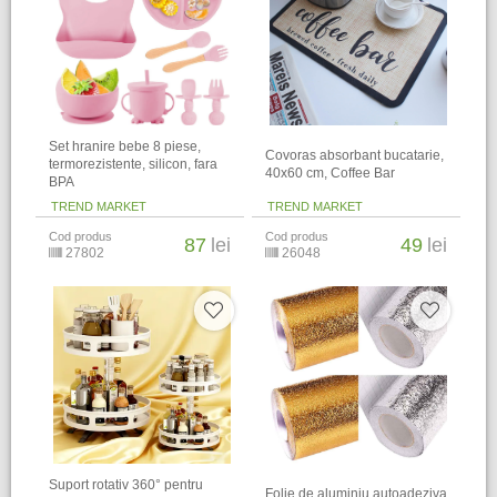
Set hranire bebe 8 piese,
Covoras absorbant bucatarie,
termorezistente, silicon, fara
40x60 cm, Coffee Bar
BPA
TREND MARKET
TREND MARKET
Cod produs
Cod produs
87
lei
49
lei
27802
26048
Suport rotativ 360° pentru
Folie de aluminiu autoadeziva