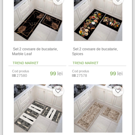
​ Set 2 covoare de bucatarie,
​ Set 2 covoare de bucatarie,
Marble Leaf
Spices
TREND MARKET
TREND MARKET
Cod produs
Cod produs
99
lei
99
lei
27580
27578