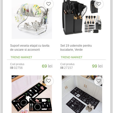
Suport vesela etajat cu tavita
Set 19 ustensile pentru
de uscare si accesorii
bucatarie, Verde
TREND MARKET
TREND MARKET
Cod produs
Cod produs
69
lei
99
lei
02756
27157