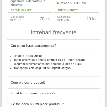
organizare si depozitare in
bucatarie 60 x 300 cm
bucatarie
TREND MARKET
TREND MARKET
Cod produs
Cod produs
79
lei
49
lei
28175
11906
Intrebari frecvente
Cat costa livrarea/transportul?
Oriunde in tara:
20 lei
Tariful este valabil pentru
primele 10 kg
. Pentru fiecare
kilogram suplimentar se mai percepe o taxa de
1 leu
.
Transportul este asigurat de
Urgent Cargus
.
Cum platesc produsul?
In cat timp primesc produsul?
Ce fac daca nu imi place produsul?