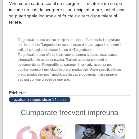
Vine cu un cadou: cosul de scurgere - Tocatorul de ceapa
include un cos de scurgere si un recipient mare, astfel incat
sa puteti spala legumele si fructele direct dupa taiere si
feliere.
Targetdeal.ro este un site de tip marketplace. Comenzile inregistrate
prin intermediul Targetdeal.ro sunt onorate de catre agentii economici
indicati pe pagina produsului si nu de Targetdeal.ro.
Targetdeal.ro face eforturi permanente pentru a pastra exactitatea
informatiilor din aceasta pagina. Rareori acestea pot contine
neconcordante. Fotografiile au caracter informativ, acestea pot
contine accesorii neincluse in pretul produsului. Unele specificatii sau
pretul produselor pot fi modificate de catre comerciant fara preaviz
sau pot contine greseli de operare.
Etichete:
razatoare veggie slicer 14 piese
Cumparate frecvent impreuna