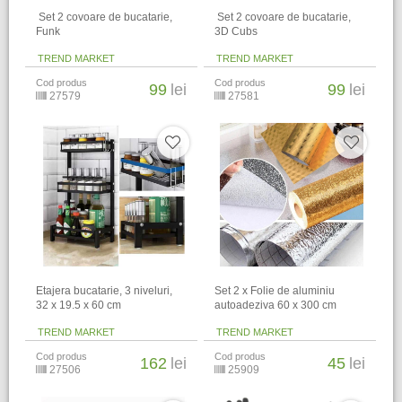
​ Set 2 covoare de bucatarie,
​ Set 2 covoare de bucatarie,
Funk
3D Cubs
TREND MARKET
TREND MARKET
Cod produs
Cod produs
99
lei
99
lei
27579
27581
Etajera bucatarie, 3 niveluri,
Set 2 x Folie de aluminiu
32 x 19.5 x 60 cm
autoadeziva 60 x 300 cm
TREND MARKET
TREND MARKET
Cod produs
Cod produs
162
lei
45
lei
27506
25909