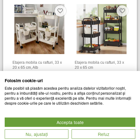
Etajera mobila cu rafturi, 33 x
Etajera mobila cu rafturi, 33 x
20 x 65 cm, Alb
20 x 65 cm
TREND MARKET
TREND MARKET
Folosim cookie-uri
Cod produs
Cod produs
79
lei
89
lei
Este posibil să plasăm acestea pentru analiza datelor vizitatorilor noștri,
28540
28300
pentru a îmbunătăți site-ul nostru, pentru a afișa conținut personalizat și
pentru a vă oferi o experiență excelentă pe site. Pentru mai multe informații
despre cookie-urile pe care le utilizăm deschidem setările.
Accepta toate
Nu, ajustați
Refuz