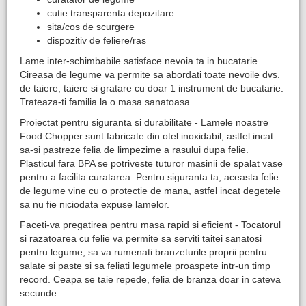
cutie transparenta depozitare
sita/cos de scurgere
dispozitiv de feliere/ras
Lame inter-schimbabile satisface nevoia ta in bucatarie
Cireasa de legume va permite sa abordati toate nevoile dvs.
de taiere, taiere si gratare cu doar 1 instrument de bucatarie.
Trateaza-ti familia la o masa sanatoasa.
Proiectat pentru siguranta si durabilitate - Lamele noastre
Food Chopper sunt fabricate din otel inoxidabil, astfel incat
sa-si pastreze felia de limpezime a rasului dupa felie.
Plasticul fara BPA se potriveste tuturor masinii de spalat vase
pentru a facilita curatarea. Pentru siguranta ta, aceasta felie
de legume vine cu o protectie de mana, astfel incat degetele
sa nu fie niciodata expuse lamelor.
Faceti-va pregatirea pentru masa rapid si eficient - Tocatorul
si razatoarea cu felie va permite sa serviti taitei sanatosi
pentru legume, sa va rumenati branzeturile proprii pentru
salate si paste si sa feliati legumele proaspete intr-un timp
record. Ceapa se taie repede, felia de branza doar in cateva
secunde.