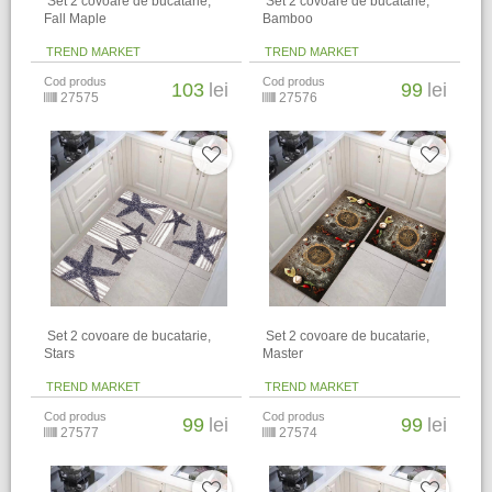
​ Set 2 covoare de bucatarie,
​ Set 2 covoare de bucatarie,
Fall Maple
Bamboo
TREND MARKET
TREND MARKET
Cod produs
Cod produs
103
lei
99
lei
27575
27576
​ Set 2 covoare de bucatarie,
​ Set 2 covoare de bucatarie,
Stars
Master
TREND MARKET
TREND MARKET
Cod produs
Cod produs
99
lei
99
lei
27577
27574