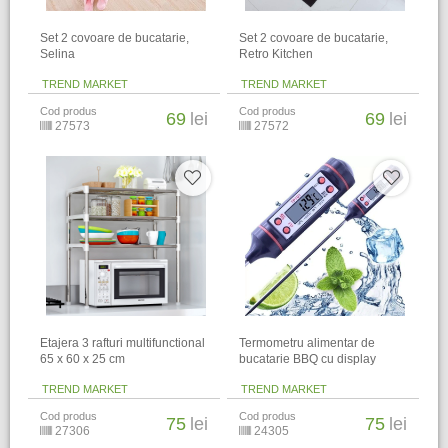
​Set 2 covoare de bucatarie,
​Set 2 covoare de bucatarie,
Selina
Retro Kitchen
TREND MARKET
TREND MARKET
Cod produs
Cod produs
69
lei
69
lei
27573
27572
Etajera 3 rafturi multifunctional
Termometru alimentar de
65 x 60 x 25 cm
bucatarie BBQ cu display
TREND MARKET
TREND MARKET
Cod produs
Cod produs
75
lei
75
lei
27306
24305