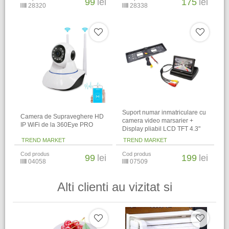
99
lei
175
lei
28320
28338
Suport numar inmatriculare cu
Camera de Supraveghere HD
camera video marsarier +
IP WiFi de la 360Eye PRO
Display pliabil LCD TFT 4.3"
TREND MARKET
TREND MARKET
Cod produs
Cod produs
99
lei
199
lei
04058
07509
Alti clienti au vizitat si