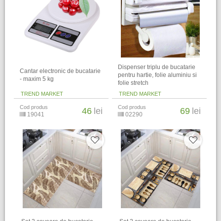
Dispenser triplu de bucatarie
Cantar electronic de bucatarie
pentru hartie, folie aluminiu si
- maxim 5 kg
folie stretch
TREND MARKET
TREND MARKET
Cod produs
Cod produs
46
lei
69
lei
19041
02290