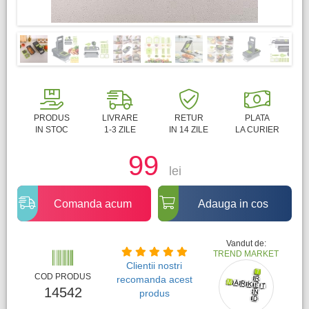
PRODUS
LIVRARE
RETUR
PLATA
IN STOC
1-3 ZILE
IN 14 ZILE
LA CURIER
99
lei
Comanda acum
Adauga in cos
Vandut de:
TREND MARKET
Clientii nostri
COD PRODUS
recomanda acest
14542
produs