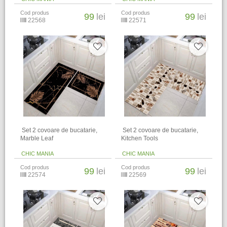
Cod produs
Cod produs
99
lei
99
lei
22568
22571
​ Set 2 covoare de bucatarie,
​ Set 2 covoare de bucatarie,
Marble Leaf
Kitchen Tools
CHIC MANIA
CHIC MANIA
Cod produs
Cod produs
99
lei
99
lei
22574
22569