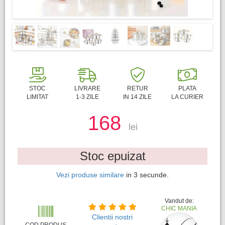
STOC
LIVRARE
RETUR
PLATA
LIMITAT
1-3 ZILE
IN 14 ZILE
LA CURIER
168
lei
Stoc epuizat
Vezi produse similare
in
2
secunde.
Vandut de:
CHIC MANIA
Clientii nostri