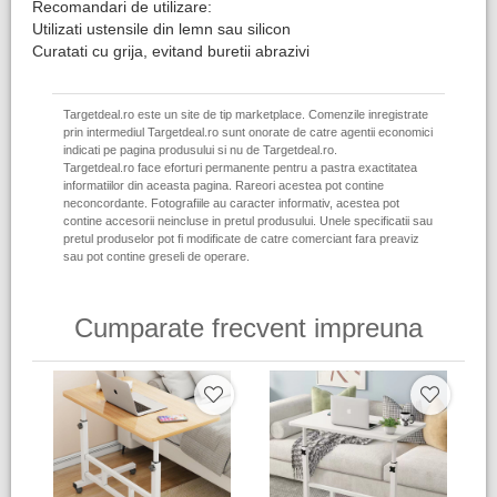
Recomandari de utilizare:
Utilizati ustensile din lemn sau silicon
Curatati cu grija, evitand buretii abrazivi
Targetdeal.ro este un site de tip marketplace. Comenzile inregistrate
prin intermediul Targetdeal.ro sunt onorate de catre agentii economici
indicati pe pagina produsului si nu de Targetdeal.ro.
Targetdeal.ro face eforturi permanente pentru a pastra exactitatea
informatiilor din aceasta pagina. Rareori acestea pot contine
neconcordante. Fotografiile au caracter informativ, acestea pot
contine accesorii neincluse in pretul produsului. Unele specificatii sau
pretul produselor pot fi modificate de catre comerciant fara preaviz
sau pot contine greseli de operare.
Cumparate frecvent impreuna