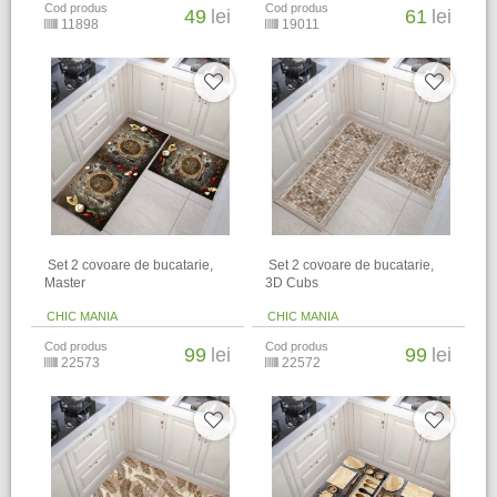
Cod produs
Cod produs
49
lei
61
lei
11898
19011
​ Set 2 covoare de bucatarie,
​ Set 2 covoare de bucatarie,
Master
3D Cubs
CHIC MANIA
CHIC MANIA
Cod produs
Cod produs
99
lei
99
lei
22573
22572