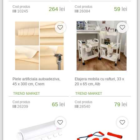
Cod produs
Cod produs
264
lei
59
lei
10245
26084
Piele artificiala autoadeziva,
Etajera mobila cu rafturi, 33 x
45 x 300 cm, Crem
20 x 65 cm, Alb
TREND MARKET
TREND MARKET
Cod produs
Cod produs
65
lei
79
lei
26209
28540