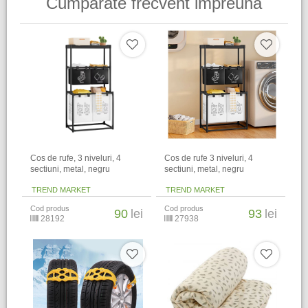
Cumparate frecvent impreuna
Cos de rufe, 3 niveluri, 4
Cos de rufe 3 niveluri, 4
sectiuni, metal, negru
sectiuni, metal, negru
TREND MARKET
TREND MARKET
Cod produs
Cod produs
90
lei
93
lei
28192
27938