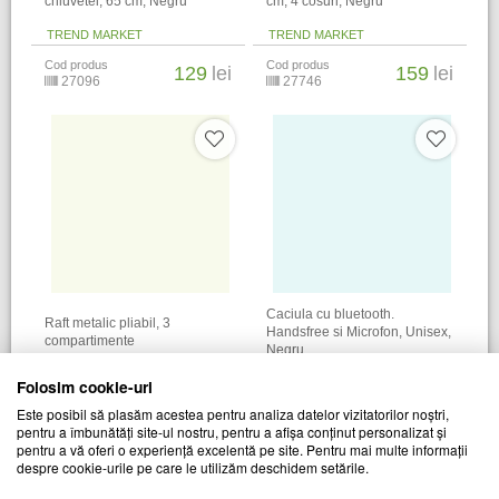
chiuvetei, 65 cm, Negru
cm, 4 cosuri, Negru
TREND MARKET
TREND MARKET
Cod produs
Cod produs
129
lei
159
lei
27096
27746
Caciula cu bluetooth.
Raft metalic pliabil, 3
Handsfree si Microfon, Unisex,
compartimente
Negru
TREND MARKET
TREND MARKET
Folosim cookie-uri
Cod produs
Cod produs
199
lei
49
lei
Este posibil să plasăm acestea pentru analiza datelor vizitatorilor noștri,
28651
25769
pentru a îmbunătăți site-ul nostru, pentru a afișa conținut personalizat și
pentru a vă oferi o experiență excelentă pe site. Pentru mai multe informații
despre cookie-urile pe care le utilizăm deschidem setările.