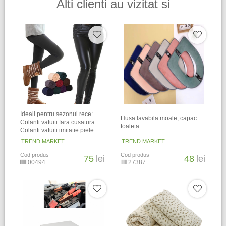
Alti clienti au vizitat si
Ideali pentru sezonul rece:
Husa lavabila moale, capac
Colanti vatuiti fara cusatura +
toaleta
Colanti vatuiti imitatie piele
TREND MARKET
TREND MARKET
Cod produs
Cod produs
75
lei
48
lei
00494
27387