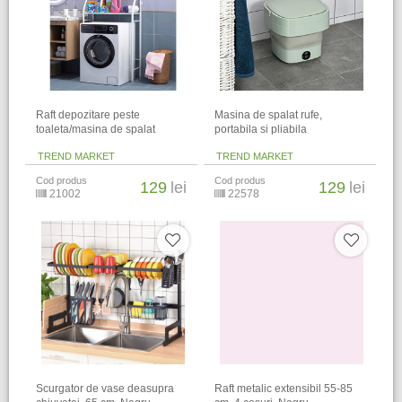
Raft depozitare peste
Masina de spalat rufe,
toaleta/masina de spalat
portabila si pliabila
TREND MARKET
TREND MARKET
Cod produs
Cod produs
129
lei
129
lei
21002
22578
Scurgator de vase deasupra
Raft metalic extensibil 55-85