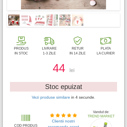
PRODUS
LIVRARE
RETUR
PLATA
IN STOC
1-3 ZILE
IN 14 ZILE
LA CURIER
44
lei
Stoc epuizat
Vezi produse similare
in
3
secunde.
Vandut de:
TREND MARKET
Clientii nostri
COD PRODUS
recomanda acest