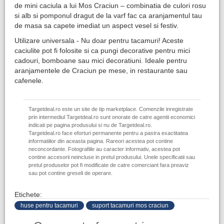
de mini caciula a lui Mos Craciun – combinatia de culori rosu
si alb si pomponul dragut de la varf fac ca aranjamentul tau
de masa sa capete imediat un aspect vesel si festiv.
Utilizare universala - Nu doar pentru tacamuri! Aceste
caciulite pot fi folosite si ca pungi decorative pentru mici
cadouri, bomboane sau mici decoratiuni. Ideale pentru
aranjamentele de Craciun pe mese, in restaurante sau
cafenele.
Targetdeal.ro este un site de tip marketplace. Comenzile inregistrate
prin intermediul Targetdeal.ro sunt onorate de catre agentii economici
indicati pe pagina produsului si nu de Targetdeal.ro.
Targetdeal.ro face eforturi permanente pentru a pastra exactitatea
informatiilor din aceasta pagina. Rareori acestea pot contine
neconcordante. Fotografiile au caracter informativ, acestea pot
contine accesorii neincluse in pretul produsului. Unele specificatii sau
pretul produselor pot fi modificate de catre comerciant fara preaviz
sau pot contine greseli de operare.
Etichete:
huse pentru tacamuri
suport tacamuri mos craciun