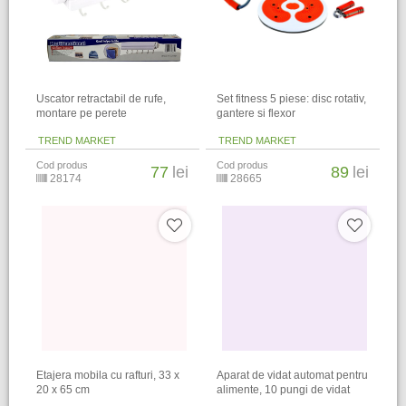
Uscator retractabil de rufe,
Set fitness 5 piese: disc rotativ,
montare pe perete
gantere si flexor
TREND MARKET
TREND MARKET
Cod produs
Cod produs
77
lei
89
lei
28174
28665
Etajera mobila cu rafturi, 33 x
Aparat de vidat automat pentru
20 x 65 cm
alimente, 10 pungi de vidat