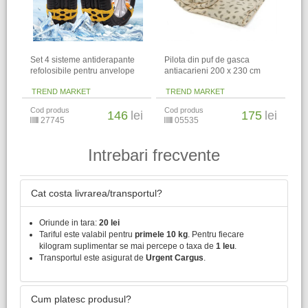
Set 4 sisteme antiderapante
Pilota din puf de gasca
refolosibile pentru anvelope
antiacarieni 200 x 230 cm
TREND MARKET
TREND MARKET
Cod produs
Cod produs
146
lei
175
lei
27745
05535
Intrebari frecvente
Cat costa livrarea/transportul?
Oriunde in tara:
20 lei
Tariful este valabil pentru
primele 10 kg
. Pentru fiecare
kilogram suplimentar se mai percepe o taxa de
1 leu
.
Transportul este asigurat de
Urgent Cargus
.
Cum platesc produsul?