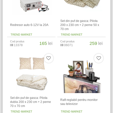
Set din puf de gasca: Pilota
Redresor auto 6-12V la 20A
200 x 230 cm + 2 perne 50 x
70 cm
TREND MARKET
TREND MARKET
Cod produs
Cod produs
165
lei
259
lei
13378
06071
Set din puf de gasca: Pilota
Raft reglabil pentru monitor
dubla 200 x 230 cm + 2 perne
sau televizor
70 x 70 cm
TREND MARKET
TREND MARKET