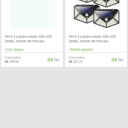
Set 4 x Lampa solara 100 LED
Set 4 x Lampa solara 100 LED
Jortan, senzor de miscare
Jortan, senzor de miscare
CHIC MANIA
TREND MARKET
Cod produs
Cod produs
89
lei
99
lei
28698
28725
Set 2 x Lampa solara de perete cu
Set 2 x Lampa solara de perete cu