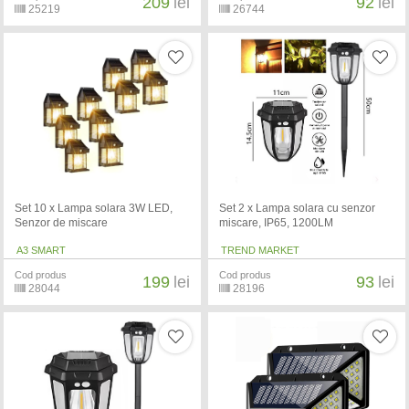
209
lei
92
lei
25219
26744
Set 10 x Lampa solara 3W LED,
Set 2 x Lampa solara cu senzor
Senzor de miscare
miscare, IP65, 1200LM
A3 SMART
TREND MARKET
Cod produs
Cod produs
199
lei
93
lei
28044
28196