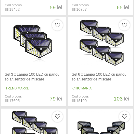
Cod produs
Cod produs
59
lei
65
lei
19452
10857
Set 3 x Lampa 100 LED cu panou
Set 6 x Lampa 100 LED cu panou
solar, senzor de miscare
solar, senzor de miscare
TREND MARKET
CHIC MANIA
Cod produs
Cod produs
79
lei
103
lei
17605
15190