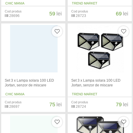
CHIC MANIA
TREND MARKET
Cod produs
Cod produs
59
lei
69
lei
28696
28723
Set 3 x Lampa solara 100 LED
Set 3 x Lampa solara 100 LED
Jortan, senzor de miscare
Jortan, senzor de miscare
CHIC MANIA
TREND MARKET
Cod produs
Cod produs
75
lei
79
lei
28697
28724