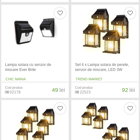
Lampa solara cu senzor de
Set 4 x Lampa solara de perete,
miscare Ever Brite
senzor de miscare, LED 3W
CHIC MANIA
TREND MARKET
Cod produs
Cod produs
49
lei
92
lei
02178
22523