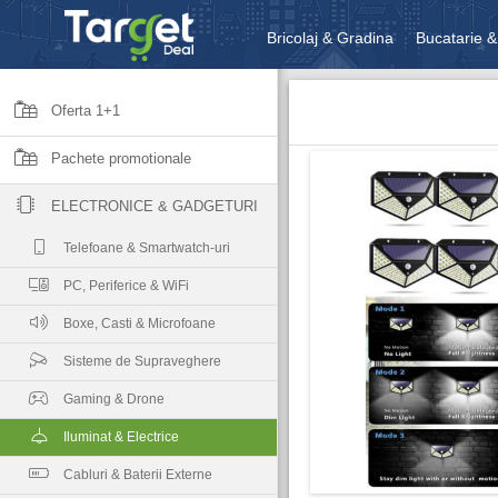
Bricolaj & Gradina
Bucatarie &
Unelte & Scule
Jucarii, Copii 
Oferta 1+1
Pachete promotionale
ELECTRONICE & GADGETURI
Telefoane & Smartwatch-uri
PC, Periferice & WiFi
Boxe, Casti & Microfoane
Sisteme de Supraveghere
Gaming & Drone
Iluminat & Electrice
Cabluri & Baterii Externe