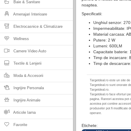
Baie & Sanitare
noaptea.
Specificatii:
Amenajari Interioare
Unghiul senzor: 270
Electrocasnice & Climatizare
Impermeabilitate: I
Material carcasa: A
Wellness
Putere: 2 W
Lumeni: 600LM
Camere Video Auto
Capacitate baterie:
Timp de incarcare: 8
Textile & Lenjerii
Timp de descarcare:
Moda & Accesorii
Targetdeal.ro este un site de
Targetdeal.ro sunt onorate de
Ingrijire Personala
Targetdeal.ro.
Targetdeal.ro face eforturi p
pagina. Rareori acestea pot c
Ingrijire Animale
acestea pot contine accesorii 
produselor pot fi modificate 
Articole Iarna
operare.
Favorite
Etichete: