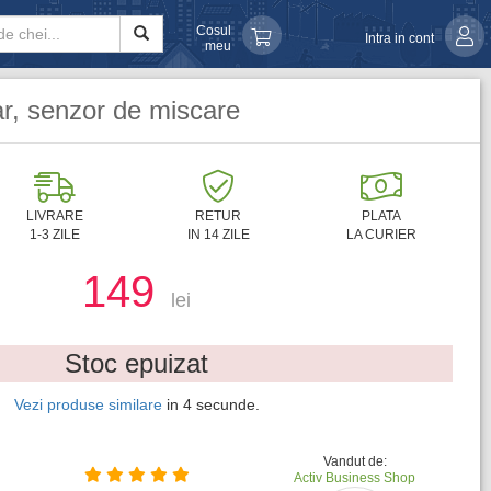
Cosul
Intra in cont
meu
r, senzor de miscare
LIVRARE
RETUR
PLATA
1-3 ZILE
IN 14 ZILE
LA CURIER
149
lei
Stoc epuizat
Vezi produse similare
in
4
secunde.
Vandut de:
Activ Business Shop