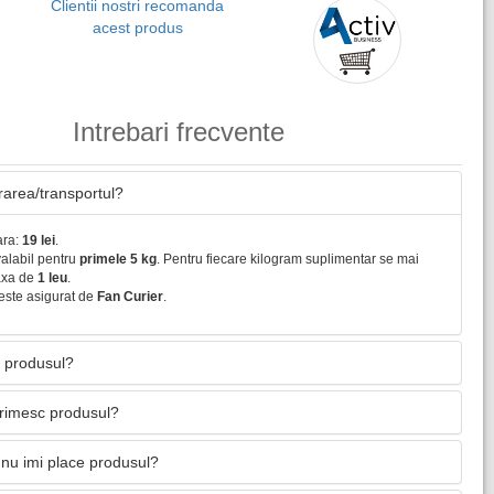
Clientii nostri recomanda
acest produs
Intrebari frecvente
vrarea/transportul?
ara:
19 lei
.
valabil pentru
primele 5 kg
. Pentru fiecare kilogram suplimentar se mai
axa de
1 leu
.
este asigurat de
Fan Curier
.
 produsul?
primesc produsul?
nu imi place produsul?