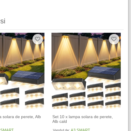
si
a solara de perete, Alb
Set 10 x lampa solara de perete,
Alb cald
 SMART
A3 SMART
Vandut de: