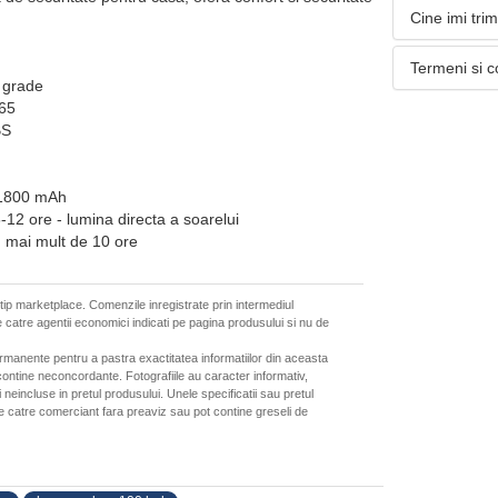
Cine imi tri
Termeni si c
 grade
P65
BS
 1800 mAh
-12 ore - lumina directa a soarelui
 mai mult de 10 ore
 tip marketplace. Comenzile inregistrate prin intermediul
 catre agentii economici indicati pe pagina produsului si nu de
ermanente pentru a pastra exactitatea informatiilor din aceasta
ontine neconcordante. Fotografiile au caracter informativ,
neincluse in pretul produsului. Unele specificatii sau pretul
de catre comerciant fara preaviz sau pot contine greseli de