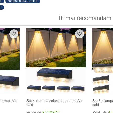
r
lampa solara 100 led
d
Iti mai recomandam 
perete, Alb
Set 4 x lampa solara de perete, Alb
Set 6 x lamp
cald
cald
A3 SMART
A3
Vandut de:
Vandut de: