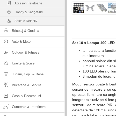
Accesorii Telefoane
Hobby & Gadget-uri
Articole Detectiv
Bricolaj & Gradina
Auto & Moto
Set 10 x Lampa 100 LED 
lampa solara functio
Outdoor & Fitness
suplimentara
panouri solare din s
Unelte & Scule
lumina solara in ene
100 LED ofera o ilu
Jucarii, Copii & Bebe
3 moduri de lucru, u
Modul senzor poate fi foar
Bucatarie & Servire
senzor de miscare si se o
opreste. Iluminare cu ungh
Casa & Decoratiuni
integrat exclusiv pe 4 fete
senzorul de miscare PIR, ia
Curatenie & Intretinere
detectare de 120 ° si lungi
pentru a fi folosit ca lumin