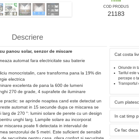
COD PRODUS
21183
Descriere
cu panou solar, senzor de miscare
Cat costa li
neaza automat fara electricitate sau baterie
Oriunde in t
iliciu monocristalin, care transforma pana la 19% din
Tariful este 
percepe o t
rgie electrica
Transportul 
minare excelenta de pana la 600 de lumeni
nghi 270 de grade, 4 suprafete de iluminare
te practic: se aprinde noaptea cand este detectat un
Cum platesc
preste automat in 15 secunde dupa ce miscarea se
i larg de 270 °: lumini solare de perete cu un design
In cat timp 
 pentru unghi larg. Lampile solare au incorporat
r miscarea poate fi detectata in intervalul de
Ce fac daca 
mea senzorului de 5 metri. Este suficient de sensibil
a de securitate pentru casa, ofera confort si securitate