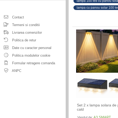
lampa 100 led cu panou sola
lampa cu panou solar 100 le
Contact
Termeni si conditii
Livrarea comenzilor
Politica de retur
Date cu caracter personal
Politica modulelor cookie
Formular retragere comanda
ANPC
Set 2 x lampa solara de 
cald
A3 SMART
Vandut de: