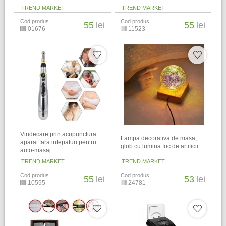
TREND MARKET
TREND MARKET
Cod produs
Cod produs
55
lei
55
lei
01676
11523
Vindecare prin acupunctura:
Lampa decorativa de masa,
aparat fara intepaturi pentru
glob cu lumina foc de artificii
auto-masaj
TREND MARKET
TREND MARKET
Cod produs
Cod produs
55
lei
53
lei
10595
24781