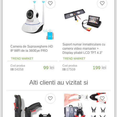
Suport numar inmatriculare cu
Camera de Supraveghere HD
camera video marsarier +
IP WiFi de la 360Eye PRO
Display pliabil LCD TFT 4.3"
TREND MARKET
TREND MARKET
Cod produs
Cod produs
99
lei
199
lei
04058
07509
Alti clienti au vizitat si