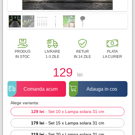
PRODUS
LIVRARE
RETUR
PLATA
IN STOC
1-3 ZILE
IN 14 ZILE
LA CURIER
129
lei
Comanda acum
Adauga in cos
Alege varianta:
129 lei
-
Set 10 x Lampa solara 31 cm
179 lei
-
Set 15 x Lampa solara 31 cm
219 lei
-
Set 20 x Lampa solara 31 cm