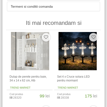
Termeni si conditii comanda
Iti mai recomandam si
Dulap de perete pentru baie,
Set 4 x Cruce solara LED
34 x 14 x 62 cm​, Alb
pentru mormant
TREND MARKET
TREND MARKET
Cod produs
Cod produs
99
lei
175
lei
28320
28338