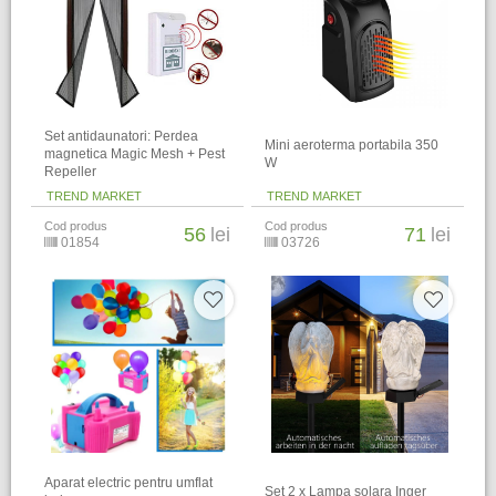
Set antidaunatori: Perdea
Mini aeroterma portabila 350
magnetica Magic Mesh + Pest
W
Repeller
TREND MARKET
TREND MARKET
Cod produs
Cod produs
56
lei
71
lei
01854
03726
Aparat electric pentru umflat
Set 2 x Lampa solara Inger