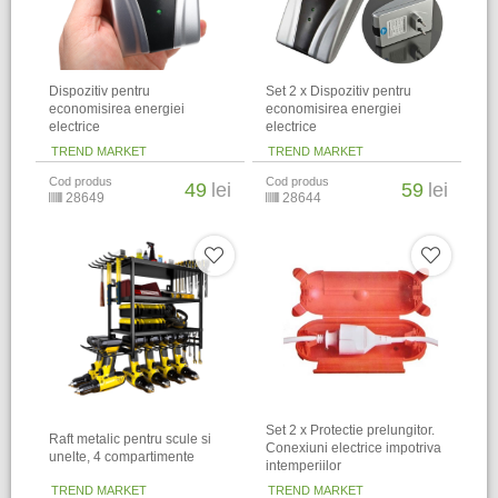
Dispozitiv pentru
Set 2 x Dispozitiv pentru
economisirea energiei
economisirea energiei
electrice
electrice
TREND MARKET
TREND MARKET
Cod produs
Cod produs
49
lei
59
lei
28649
28644
Set 2 x Protectie prelungitor.
Raft metalic pentru scule si
Conexiuni electrice impotriva
unelte, 4 compartimente
intemperiilor
TREND MARKET
TREND MARKET