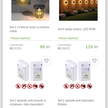
Set 2 x Felinar solar cu lumina
Set 6 lampi solare, LED RGB
calda
TREND MARKET
TREND MARKET
Cod produs
Cod produs
89
lei
129
lei
28291
28835
Set 2 aparate anti-insecte si
Set 2 aparate anti-daunatori
rozatoare. Adio daunatori!
Riddex