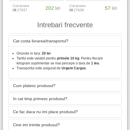
Cod produs
Cod produs
202
lei
57
lei
27937
27638
Intrebari frecvente
Cat costa livrarea/transportul?
Oriunde in tara:
20 lei
Tariful este valabil pentru
primele 10 kg
. Pentru fiecare
kilogram suplimentar se mai percepe o taxa de
1 leu
.
Transportul este asigurat de
Urgent Cargus
.
Cum platesc produsul?
In cat timp primesc produsul?
Ce fac daca nu imi place produsul?
Cine imi trimite produsul?