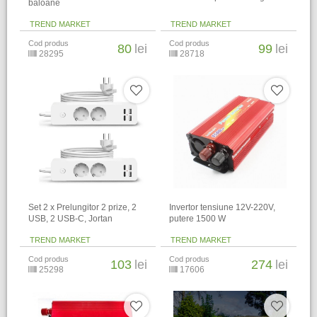
baloane
TREND MARKET
TREND MARKET
Cod produs
Cod produs
80
lei
99
lei
28295
28718
Set 2 x Prelungitor 2 prize, 2
Invertor tensiune 12V-220V,
USB, 2 USB-C, Jortan
putere 1500 W
TREND MARKET
TREND MARKET
Cod produs
Cod produs
103
lei
274
lei
25298
17606