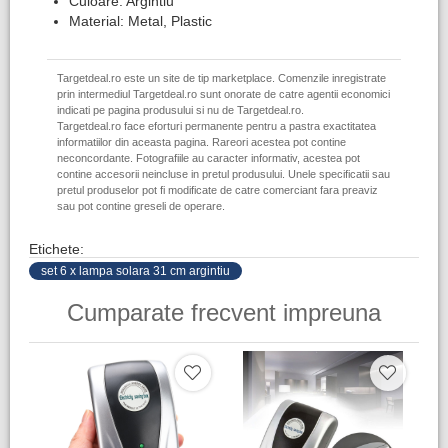
Culoare: Argintiu
Material: Metal, Plastic
Targetdeal.ro este un site de tip marketplace. Comenzile inregistrate
prin intermediul Targetdeal.ro sunt onorate de catre agentii economici
indicati pe pagina produsului si nu de Targetdeal.ro.
Targetdeal.ro face eforturi permanente pentru a pastra exactitatea
informatiilor din aceasta pagina. Rareori acestea pot contine
neconcordante. Fotografiile au caracter informativ, acestea pot
contine accesorii neincluse in pretul produsului. Unele specificatii sau
pretul produselor pot fi modificate de catre comerciant fara preaviz
sau pot contine greseli de operare.
Etichete:
set 6 x lampa solara 31 cm argintiu
Cumparate frecvent impreuna