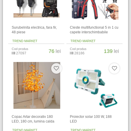
Surubelnita electrica, fara fir,
Cleste multifunctional 5 in 1 cu
48 piese
capete interschimbabile
TREND MARKET
TREND MARKET
Cod produs
Cod produs
76
lei
139
lei
27097
28186
Copac Artar decorativ 180
Proiector solar 100 W, 188
LED, 180 cm, lumina calda
LED
TREND MARKET
TREND MARKET