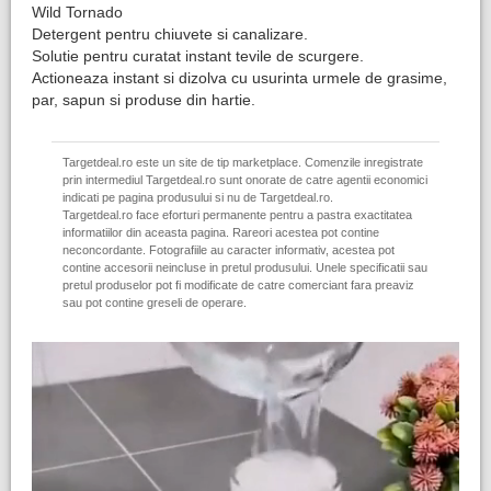
Wild Tornado
Detergent pentru chiuvete si canalizare.
Solutie pentru curatat instant tevile de scurgere.
Actioneaza instant si dizolva cu usurinta urmele de grasime,
par, sapun si produse din hartie.
Targetdeal.ro este un site de tip marketplace. Comenzile inregistrate
prin intermediul Targetdeal.ro sunt onorate de catre agentii economici
indicati pe pagina produsului si nu de Targetdeal.ro.
Targetdeal.ro face eforturi permanente pentru a pastra exactitatea
informatiilor din aceasta pagina. Rareori acestea pot contine
neconcordante. Fotografiile au caracter informativ, acestea pot
contine accesorii neincluse in pretul produsului. Unele specificatii sau
pretul produselor pot fi modificate de catre comerciant fara preaviz
sau pot contine greseli de operare.