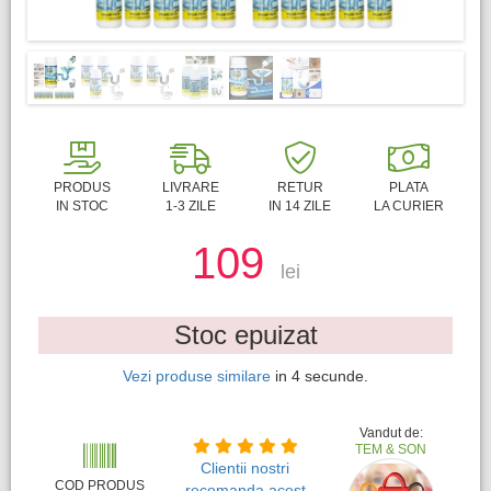
PRODUS
LIVRARE
RETUR
PLATA
IN STOC
1-3 ZILE
IN 14 ZILE
LA CURIER
109
lei
Stoc epuizat
Vezi produse similare
in
3
secunde.
Vandut de:
TEM & SON
Clientii nostri
COD PRODUS
recomanda acest