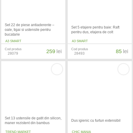
Set 22 de piese antiaderente –
Set 5 etajere pentru baie: Raft
oale, tigai si ustensile pentru
pentru dus, etajera de colt
bucatarie
A3 SMART
A3 SMART
Cod produs
Cod produs
259
lei
85
lei
28079
28493
Set 13 ustensile de gatit din silicon,
Dus igienic cu furtun extensibil
maner rezistent din bambus
TREND MARKET
CHIC MANIA