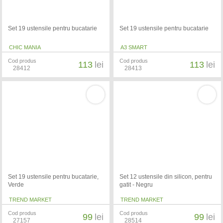
Set 19 ustensile pentru bucatarie
Set 19 ustensile pentru bucatarie
CHIC MANIA
A3 SMART
Cod produs
Cod produs
113
lei
113
lei
28412
28413
Set 19 ustensile pentru bucatarie,
Set 12 ustensile din silicon, pentru
Verde
gatit - Negru
TREND MARKET
TREND MARKET
Cod produs
Cod produs
99
lei
99
lei
27157
28514