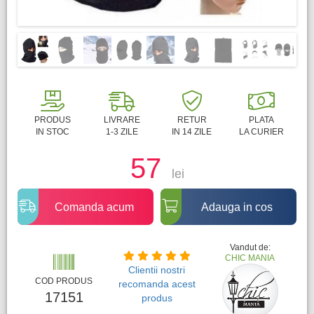
PRODUS
LIVRARE
RETUR
PLATA
IN STOC
1-3 ZILE
IN 14 ZILE
LA CURIER
57
lei
Comanda acum
Adauga in cos
Vandut de:
CHIC MANIA
Clientii nostri
COD PRODUS
recomanda acest
17151
produs