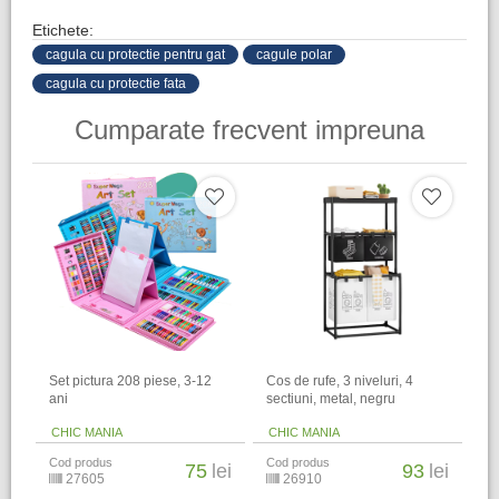
Etichete:
cagula cu protectie pentru gat
cagule polar
cagula cu protectie fata
Cumparate frecvent impreuna
Set pictura 208 piese, 3-12
Cos de rufe, 3 niveluri, 4
ani
sectiuni, metal, negru
CHIC MANIA
CHIC MANIA
Cod produs
Cod produs
75
lei
93
lei
27605
26910