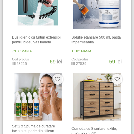
Dus igienic cu furtun extensibil
Solutie etansare 500 ml, pasta
pentru bideu/vas toaleta
impermeabila
CHIC MANIA
CHIC MANIA
Cod produs
Cod produs
69
lei
59
lei
28215
27539
Set 2 x Spuma de curatare
Comoda cu 8 sertare textile,
faciala cu perie din silicon
65x30x72.3 cm