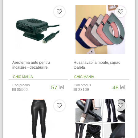
Aeroterma auto pentru
Husa lavabila moale, capac
incalzire - dezaburire
toaleta
CHIC MANIA
CHIC MANIA
Cod produs
Cod produs
57
lei
48
lei
05560
23169