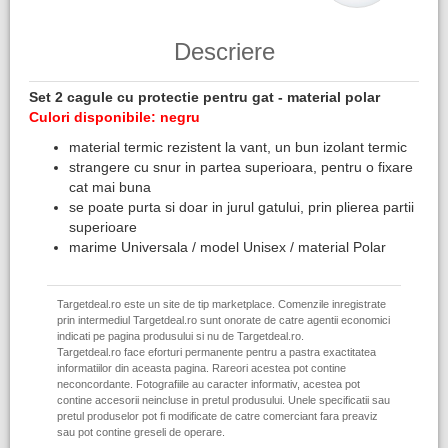
Descriere
Set 2 cagule cu protectie pentru gat - material polar
Culori disponibile: negru
material termic rezistent la vant, un bun izolant termic
strangere cu snur in partea superioara, pentru o fixare
cat mai buna
se poate purta si doar in jurul gatului, prin plierea partii
superioare
marime Universala / model Unisex / material Polar
Targetdeal.ro este un site de tip marketplace. Comenzile inregistrate
prin intermediul Targetdeal.ro sunt onorate de catre agentii economici
indicati pe pagina produsului si nu de Targetdeal.ro.
Targetdeal.ro face eforturi permanente pentru a pastra exactitatea
informatiilor din aceasta pagina. Rareori acestea pot contine
neconcordante. Fotografiile au caracter informativ, acestea pot
contine accesorii neincluse in pretul produsului. Unele specificatii sau
pretul produselor pot fi modificate de catre comerciant fara preaviz
sau pot contine greseli de operare.