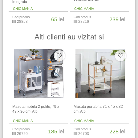
integrata
CHIC MANIA
CHIC MANIA
Cod produs
Cod produs
65
lei
239
lei
28853
28216
Alti clienti au vizitat si
Masuta mobila 2 polite, 79 x
Masuta portabila 71 x 45 x 32
43 x 30 cm, Alb
cm, Alb
CHIC MANIA
CHIC MANIA
Cod produs
Cod produs
185
lei
228
lei
26720
26703