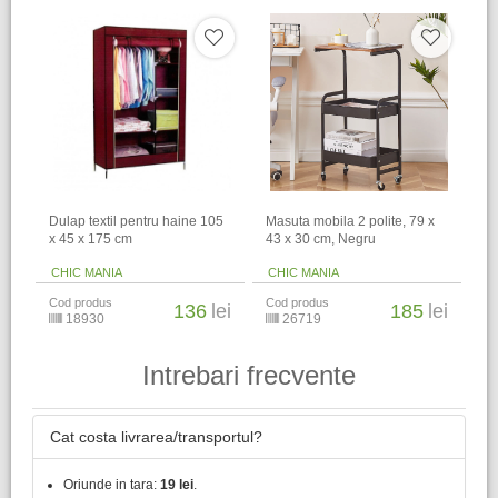
Dulap textil pentru haine 105
Masuta mobila 2 polite, 79 x
x 45 x 175 cm
43 x 30 cm, Negru
CHIC MANIA
CHIC MANIA
Cod produs
Cod produs
136
lei
185
lei
18930
26719
Intrebari frecvente
Cat costa livrarea/transportul?
Oriunde in tara:
19 lei
.