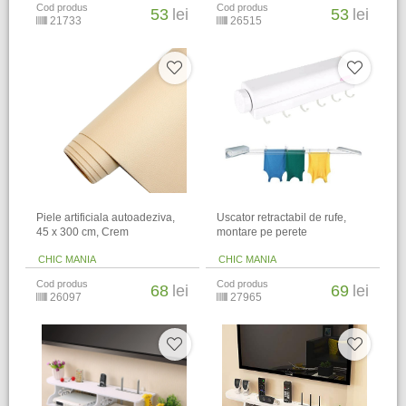
Cod produs
Cod produs
53
lei
53
lei
21733
26515
Piele artificiala autoadeziva,
Uscator retractabil de rufe,
45 x 300 cm, Crem
montare pe perete
CHIC MANIA
CHIC MANIA
Cod produs
Cod produs
68
lei
69
lei
26097
27965