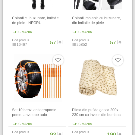
Colanti cu buzunare, imitatie
Colanti imblaniti cu buzunare,
de piele - NEGRU
din imitatie de piele
CHIC MANIA
CHIC MANIA
Cod produs
Cod produs
57
lei
57
lei
16467
25852
Set 10 benzi antiderapante
Pilota din puf de gasca 200x
pentru anvelope auto
230 cm cu invelis din bumbac
CHIC MANIA
CHIC MANIA
Cod produs
Cod produs
93
lei
190
lei