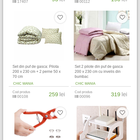
17407
00112
Set din puf de gasca: Pilota
Set 2 pilote din puf de gasca
200 x 230 cm + 2 perne 50 x
200 x 230 cm cu invelis din
70 cm
bumbac
CHIC MANIA
CHIC MANIA
Cod produs
Cod produs
259
lei
319
lei
00108
00096