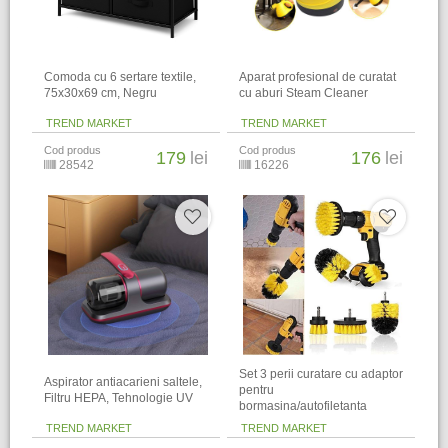
Comoda cu 6 sertare textile,
Aparat profesional de curatat
75x30x69 cm, Negru
cu aburi Steam Cleaner
TREND MARKET
TREND MARKET
Cod produs
Cod produs
179
lei
176
lei
28542
16226
Set 3 perii curatare cu adaptor
Aspirator antiacarieni saltele,
pentru
Filtru HEPA, Tehnologie UV
bormasina/autofiletanta
TREND MARKET
TREND MARKET