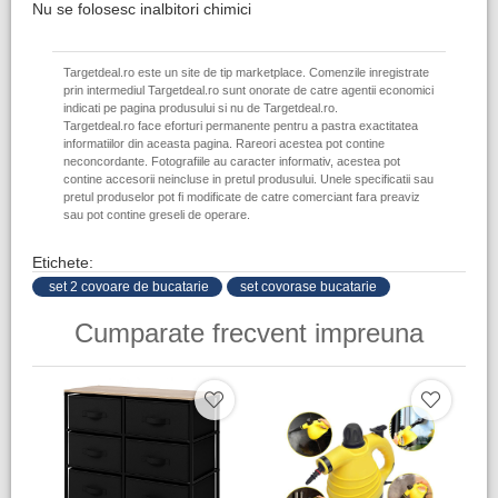
Nu se folosesc inalbitori chimici
Targetdeal.ro este un site de tip marketplace. Comenzile inregistrate
prin intermediul Targetdeal.ro sunt onorate de catre agentii economici
indicati pe pagina produsului si nu de Targetdeal.ro.
Targetdeal.ro face eforturi permanente pentru a pastra exactitatea
informatiilor din aceasta pagina. Rareori acestea pot contine
neconcordante. Fotografiile au caracter informativ, acestea pot
contine accesorii neincluse in pretul produsului. Unele specificatii sau
pretul produselor pot fi modificate de catre comerciant fara preaviz
sau pot contine greseli de operare.
Etichete:
​ set 2 covoare de bucatarie
set covorase bucatarie
Cumparate frecvent impreuna