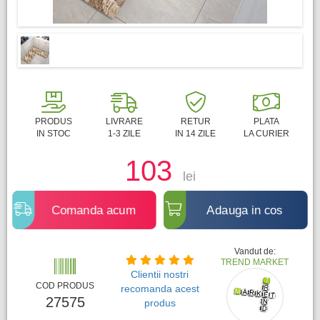
PRODUS
LIVRARE
RETUR
PLATA
IN STOC
1-3 ZILE
IN 14 ZILE
LA CURIER
103
lei
Comanda acum
Adauga in cos
Vandut de:
TREND MARKET
Clientii nostri
COD PRODUS
recomanda acest
27575
produs