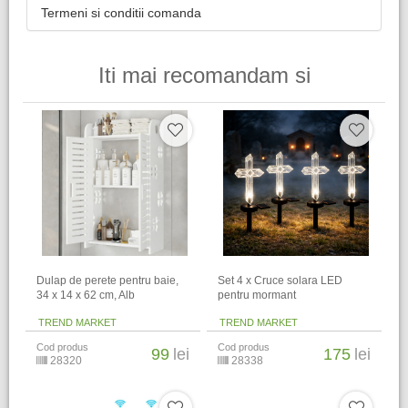
Termeni si conditii comanda
Iti mai recomandam si
Dulap de perete pentru baie,
Set 4 x Cruce solara LED
34 x 14 x 62 cm​, Alb
pentru mormant
TREND MARKET
TREND MARKET
Cod produs
Cod produs
99
lei
175
lei
28320
28338