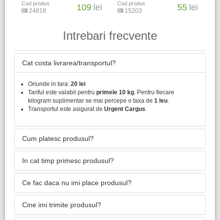
Cod produs
Cod produs
109
lei
55
lei
24818
15203
Intrebari frecvente
Cat costa livrarea/transportul?
Oriunde in tara:
20 lei
Tariful este valabil pentru
primele 10 kg
. Pentru fiecare
kilogram suplimentar se mai percepe o taxa de
1 leu
.
Transportul este asigurat de
Urgent Cargus
.
Cum platesc produsul?
In cat timp primesc produsul?
Ce fac daca nu imi place produsul?
Cine imi trimite produsul?