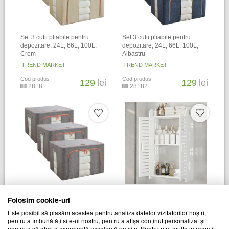
Set 3 cutii pliabile pentru
Set 3 cutii pliabile pentru
depozitare, 24L, 66L, 100L,
depozitare, 24L, 66L, 100L,
Crem
Albastru
TREND MARKET
TREND MARKET
Cod produs
Cod produs
129
lei
129
lei
28181
28182
Set 3 cutii pliabile pentru
Dulap de perete pentru baie,
Folosim cookie-uri
depozitare, 24L, 66L, 100L, Gri
34 x 14 x 62 cm​, Alb
Este posibil să plasăm acestea pentru analiza datelor vizitatorilor noștri,
pentru a îmbunătăți site-ul nostru, pentru a afișa conținut personalizat și
TREND MARKET
TREND MARKET
pentru a vă oferi o experiență excelentă pe site. Pentru mai multe informații